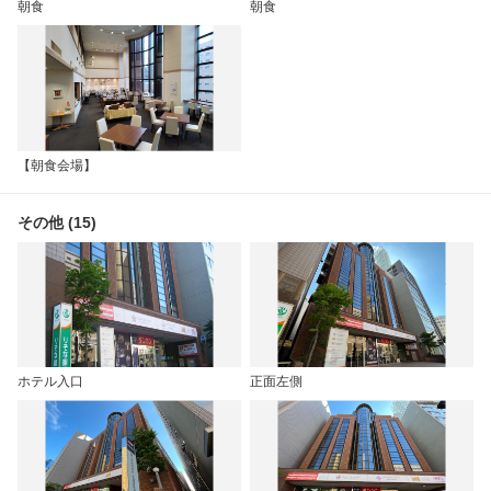
朝食
朝食
【朝食会場】
その他 (15)
ホテル入口
正面左側