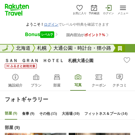
お気に入り
予約確認
ログイン
メニュー
全国
全国
北海道
札幌
大通公園・時計台・狸小路
ＳＡ
ＳＡＮ ＧＲＡＮ ＨＯＴＥＬ 札幌大通公園
写真
施設紹介
プラン
部屋
クーポン
クチコミ
フォトギャラリー
部屋 (9)
食事 (9)
その他 (15)
大浴場 (10)
フィットネス＆プール (14)
部屋 (9)