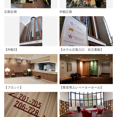
正面右側
外観正面
【外観3】
【ホテル正面入口 自立看板】
【フロント】
【客室用エレベーターホール】