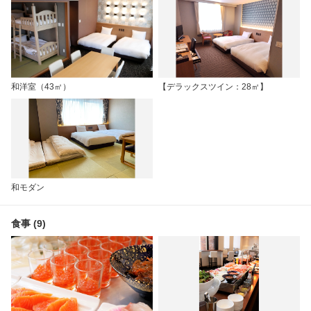
和洋室（43㎡）
【デラックスツイン：28㎡】
和モダン
食事 (9)