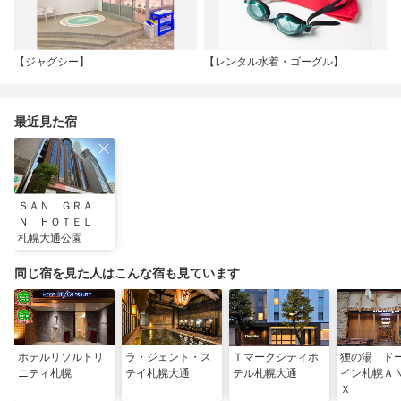
【ジャグシー】
【レンタル水着・ゴーグル】
最近見た宿
ＳＡＮ ＧＲＡ
Ｎ ＨＯＴＥＬ
札幌大通公園
同じ宿を見た人はこんな宿も見ています
ホテルリソルトリ
ラ・ジェント・ス
Ｔマークシティホ
狸の湯 ド
ニティ札幌
テイ札幌大通
テル札幌大通
イン札幌Ａ
Ｘ