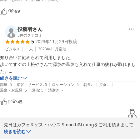
松屋さんの大浴場にお邪魔しました。硫黄の香りがする良いお湯でし
た。飲泉できるので、鮮度の良いお湯なのでしょう。夕食は別所温泉駅
89
寺社参拝目的の宿泊でしたが、北向観音、その本坊の常楽寺、別所神
の駅前にあるスーパーで購入する予定でしたが、水曜日が定休で、あわ
社、安楽寺と参拝し、少し離れたところにある前山寺、塩野神社、中禅
や夕食難民になるところでした。水曜日に宿泊を予定されている方は上
寺等を参拝するのに非常に便利でした。

田市内で食料を調達してから宿に行ったほうが良いです。また水曜日に
投稿者さん
泊まると翌日の木曜日が日野出食堂さんの定休日に当たります。日野出
3
件のクチコミ
食べ物は持ち込み、別所温泉駅前での惣菜購入、日の出食堂の利用とい
5
2023年11月29日
投稿
食堂さんは次回の楽しみにとっておきたいと思います。

う形で素泊まりでも問題なく過ごせました。日の出食堂は木曜が定休日
ビジネス
一人
2023年11月
宿泊
でやっているのが11:00〜14:00の昼のみです。駅前は水曜が定休日で
知り合いに勧められて利用しました。

す。上田での食糧買い込みなり、日の出食堂以外の食事どころの利用が
歩いてすぐの上松やさんで源泉の温泉も入れて仕事の疲れが取れまし
必要となります。
た。

北向観音や安楽寺など観光も近くて便利でしたし、田舎の実家に帰って
続きを読む
|
|
|
|
|
きたようなのんびりとした時間を過ごすことが出来ました。

部屋
:
5
接客・サービス
:
5
ロケーション
:
5
朝食
:
-
夕食
:
-
|
|
温泉・お風呂
:
5
設備
:
5
清潔さ
:
-
とにかく安く泊まれてよかったです。また利用したいと思います。

ありがとうございました。
1
45
先日はカフェ＆ゲストハウス Smooth&Libingをご利用頂きまして
誠に有難うございます。

続きを読む
別所温泉は北向観音をはじめ、国宝安楽寺など寺社仏閣が点在して