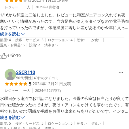
4
2025年1月20日
投稿
ガムテープの用意があったのでかわいそうですが貼り付けました。

レジャー
一人
2025年1月
宿泊
1/16から和室に二泊しました。レビューに和室がエアコン入れても夜
ホテルのスタッフのみなさん、とても感じがよく気持ちいい滞在でし
寒いという情報があったので、当方足先が冷えるタイプなので電子毛布
た。
を持っていったのですが、体感温度に著しい差があるのか今年に入って
改善されたのかは不明ですが、エアコンは新しいもので非常によく効い
続きを読む
|
|
|
|
|
ており(温泉で利用したタオルも乾いたのでこれも枚数は不要でした)、
部屋
:
4
接客・サービス
:
3
ロケーション
:
4
朝食
:
-
夕食
:
-
|
|
温泉・お風呂
:
5
設備
:
2
清潔さ
:
-
結果的に余計な荷物を増やしてしまいました。3人分の布団があるの
で、2名以下なら羽毛のフカフカ布団を2枚使えるでしょう。

1
79
部屋は二階でトイレが一階にあるので、足腰痛めている方や強度の近眼
の方は、夜中に慌ててトイレに行く場合に注意した方が良いです。この
SSCR110
辺は旅館や民宿とは違って一軒家と同じです。欲をいうと、部屋に一個
50代
/
男性
|
49
件のクチコミ
5
2024年12月21日
投稿
鏡が欲しかったです。

レジャー
一人
2024年12月
宿泊
旅館の温泉は好きな時に利用できますが、ここの宿泊者は時間が決まっ
水曜日から連泊でお世話になりました。６畳の和室は日当たりが良くて
ていて、午前は7:00〜10:00、午後は15:00〜21:00です。旅館で夕食が
日中は暖かかったのですが、夜はエアコンをかけても寒かったです。有
提供される18:00〜20:30くらいが人が少なく空いていてオススメで
料でも良いので羽織か半纏をお借り出来たらありがたいです。インター
す。当方、膝の違和感や経度の痛みが慢性化しており、膝回りの筋を柔
ネットはWi-Fiがあり、速度は50〜100Mbpsでした。部屋にテレビはあ
続きを読む
らかくするのに湯治レベルで利用させていただきましたが、お陰さまで
|
|
|
|
|
りませんがWi-Fi経由で動画が見られるので問題ありません。風呂は上
部屋
:
5
接客・サービス
:
5
ロケーション
:
5
朝食
:
-
夕食
:
-
|
|
膝が回復しました。

温泉・お風呂
:
5
設備
:
4
清潔さ
:
-