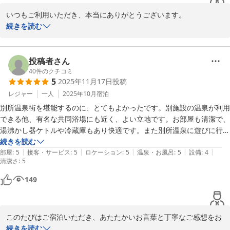
なお、温泉につきましてもご利用いただきありがとうございまし
いつもご利用いただき、本当にありがとうございます。

た。ご満足いただけたご様子で何よりでございます。

チェックイン前後のカフェや、旅宿上松やの温泉も気に入っていた
続きを読む
だけて嬉しいです！

またのご来館を心よりお待ちしております。

別所温泉は散策や食事に関してもゆっくりと楽しめる場所ですね。

またふらっと立ち寄っていただけるよう、これからも居心地の良い
投稿者さん
Smooth&Living　柳澤
空間づくりに努めます。

40
件のクチコミ
Ｓｍｏｏｔｈ＆Ｌｉｖｉｎｇ
5
2025年11月17日
投稿
次回のお越しを心よりお待ちしております。

レジャー
一人
2025年10月
宿泊
2026-04-06
Smooth&Living　柳澤
別所温泉街を堪能するのに、とてもよかったです。別施設の温泉が利用
できる他、有名な共同浴場にも近く、よい立地です。お部屋も清潔で、
Ｓｍｏｏｔｈ＆Ｌｉｖｉｎｇ
湯沸かし器ケトルや冷蔵庫もあり快適です。また別所温泉に遊びに行く
2025-11-21
ときには、利用したいと思います。

続きを読む
|
|
|
|
|
１点、設備面について。私が利用したお部屋は２階で、出入りの際は階
部屋
:
5
接客・サービス
:
5
ロケーション
:
5
温泉・お風呂
:
5
設備
:
4
清潔さ
:
5
段の昇り降りが必要になります。別部屋に比較的高齢の宿泊者をお見か
けしたこともあり、可能であれば、簡単な手摺りや足の着地面に滑り止
149
めテープなどあった方が、より安全で転倒事故防止になる気がしまし
た。
このたびはご宿泊いただき、あたたかいお言葉と丁寧なご感想をお
寄せくださり本当にありがとうございます。

続きを読む