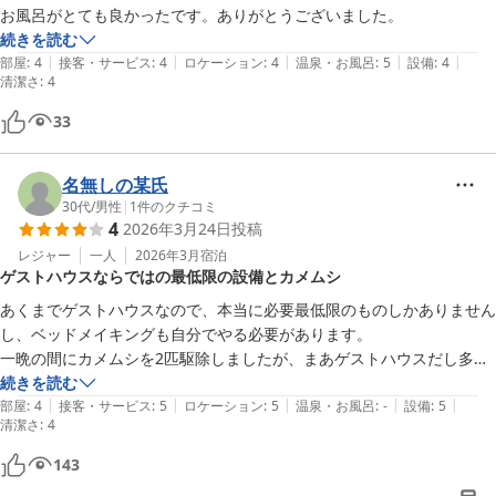
ビは設置しておりません。最近ではシゲコ☆デラックス様のよう
お風呂がとても良かったです。ありがとうございました。
に、タブレットやスマートフォンでお好きなコンテンツを楽しまれ
続きを読む
る方も多く、テレビがないことに翌朝まで気づかなかったという方
|
|
|
|
|
部屋
:
4
接客・サービス
:
4
ロケーション
:
4
温泉・お風呂
:
5
設備
:
4
清潔さ
もいらっしゃるかもしれませんね！

:
4
33
これからも心地よくお過ごしいただける空間づくりを心がけてまい
ります。

またのお越しをスタッフ一同、心よりお待ちしております。

名無しの某氏
30代
/
男性
|
1
件のクチコミ
4
柳澤
2026年3月24日
投稿
レジャー
一人
2026年3月
宿泊
Ｓｍｏｏｔｈ＆Ｌｉｖｉｎｇ
ゲストハウスならではの最低限の設備とカメムシ
2026-06-29
あくまでゲストハウスなので、本当に必要最低限のものしかありません
し、ベッドメイキングも自分でやる必要があります。

一晩の間にカメムシを2匹駆除しましたが、まあゲストハウスだし多少
は仕方なしという感じです。ドアも窓も閉め切っていたのにどこから侵
続きを読む
|
|
|
|
|
入したのやら(笑)

部屋
:
4
接客・サービス
:
5
ロケーション
:
5
温泉・お風呂
:
-
設備
:
5
清潔さ
:
4
温泉は上松やの大浴場を利用したので無評価。もちろん温泉は素晴らし
143
かったです。