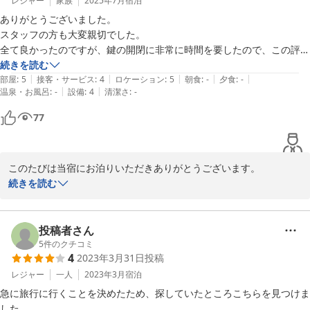
います。

レジャー
家族
2025年7月
宿泊
旅館「旅宿 上松や」の源泉かけながしの温泉も無料でご利用いただ
ありがとうございました。

けますので、ぜひまた機会がございましたら当施設のご利用をお待
スタッフの方も大変親切でした。

ち申し上げております。
全て良かったのですが、鍵の開閉に非常に時間を要したので、この評価
にしました。また泊まりたいので、早急な改善をお願いしたいです。
続きを読む
2023-11-15
|
|
|
|
|
部屋
:
5
接客・サービス
:
4
ロケーション
:
5
朝食
:
-
夕食
:
-
|
|
温泉・お風呂
:
-
設備
:
4
清潔さ
:
-
77
このたびは当宿にお泊りいただきありがとうございます。

鍵の開閉につきましてはご不便をおかけし申し訳ありません。早急
続きを読む
に改善いたします。

今後はご滞在中に何かございましたらスタッフまでご報告いただけ
ますと幸いです。

投稿者さん
またのお越しをお待ちしております。

5
件のクチコミ
4
2023年3月31日
投稿
柳澤
レジャー
一人
2023年3月
宿泊
急に旅行に行くことを決めたため、探していたところこちらを見つけま
2025-08-08
した。
