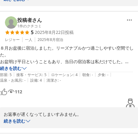
当館は古民家を改装したゲストハウスのため、どうしても階段の昇
り降りが必要になるなど、ご不便をおかけするつくりになっており
投稿者さん
ます。今回お隣のお部屋にいらしたお客様は、何度かご利用いただ
1
件のクチコミ
5
2025年8月22日
投稿
いている常連の方で、施設の構造をよくご理解いただいたうえでお
選びくださっていますが、初めての方には分かりにくい点もあるか
レジャー
一人
2025年8月
宿泊
と思いますので、今後もより丁寧にご案内してまいります。

８月お盆後に宿泊しました。リーズナブルかつ過ごしやすい空間でし
滑り止めについてはすでに設置しておりますが、より安心してお使
た。

いいただけるよう、あらためて点検いたします。手すりの設置につ
お盆明け平日ということもあり、当日の宿泊客は私だけでした。

いては建物との兼ね合いを見ながら、今後のご要望を踏まえて検討
シャワー施設はあるためその場で体を綺麗にできますが湯舟はなく、せ
続きを読む
していく予定です。

|
|
|
|
|
っかくだったので上松やさんでお風呂をお借りしました。

部屋
:
5
接客・サービス
:
5
ロケーション
:
4
朝食
:
-
夕食
:
-
あらためて貴重なご意見をお寄せいただきありがとうございます。

|
|
温泉・お風呂
:
-
設備
:
4
清潔さ
:
-
上松やさんまで徒歩２分程度なのでキャリーケースを引っ張りながらで
また別所温泉にお越しの際には、ぜひ気軽にお立ち寄りいただけれ
も問題ありませんでした。

112
ば幸いです。

和室で泊まり、冷蔵庫やエアコンがあることや広さも申し分ない(布団
を敷いてもまだ広さが残る)ことも評価ポイントとして高かったです。
Smooth&Living　柳澤
お返事が遅くなってしまいすみません。

Ｓｍｏｏｔｈ＆Ｌｉｖｉｎｇ
このたびはご宿泊いただき、またとても丁寧にご感想を書いてくだ
続きを読む
2025-11-18
さってありがとうございます。

お部屋や設備、温泉のことまで詳しく書いていただけて、とても嬉