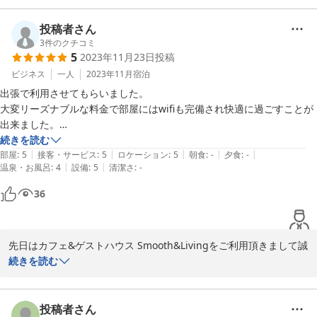
おり観光資源も豊富です。

自然も多く、ゆったりとした時間が流れる温泉街です。

投稿者さん
共同浴場として3か所の外湯もございます。

3
件のクチコミ
5
2023年11月23日
投稿
別所温泉の散策や、別の観光地に行く立ち寄りでもまたご利用頂け
れば嬉しい限りでございます。

ビジネス
一人
2023年11月
宿泊
またのお越しをスタッフ一同心よりお待ち申し上げております。
出張で利用させてもらいました。

大変リーズナブルな料金で部屋にはwifiも完備され快適に過ごすことが
2023-12-02
出来ました。

旅宿 上松やの源泉かけ流しの温泉も最高で仕事の疲れも取れました。

続きを読む
|
|
|
|
|
また出張で来るときは利用したいと思います。
部屋
:
5
接客・サービス
:
5
ロケーション
:
5
朝食
:
-
夕食
:
-
|
|
温泉・お風呂
:
4
設備
:
5
清潔さ
:
-
36
先日はカフェ&ゲストハウス Smooth&Livingをご利用頂きまして誠
に有難うございました。

続きを読む
旅館やホテルと違い、最低限の設備・備品のご用意にて大変安価な
お泊りをご提供しております。

観光だけでなく、お仕事の関係で別所温泉へお泊り頂く方も多くい
投稿者さん