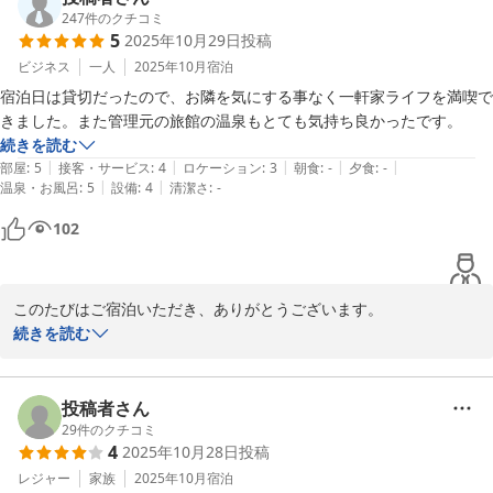
スタッフも清掃には力を入れておりますが、ご宿泊いただく皆さま
247
件のクチコミ
5
2025年10月29日
投稿
が丁寧に使ってくださっているおかげでもあり、心より感謝してお
ります。

ビジネス
一人
2025年10月
宿泊
宿泊日は貸切だったので、お隣を気にする事なく一軒家ライフを満喫で
また、上松やの温泉も満喫していただけたようで何よりです！少し
きました。また管理元の旅館の温泉もとても気持ち良かったです。
ご移動のお手間はありますが、その分リーズナブルにご利用いただ
続きを読む
ける点はご好評いただいております。

|
|
|
|
|
部屋
:
5
接客・サービス
:
4
ロケーション
:
3
朝食
:
-
夕食
:
-
|
|
温泉・お風呂
:
5
設備
:
4
清潔さ
:
-
「また利用したい」とのお言葉、とても励みになります。

102
ぜひまたゆっくりしにいらしてくださいませ。

またお会いできるのを楽しみにしております！

Smooth&Living　柳澤
このたびはご宿泊いただき、ありがとうございます。

貸切のご滞在をゆっくりお楽しみいただけたようで、とても嬉しい
続きを読む
Ｓｍｏｏｔｈ＆Ｌｉｖｉｎｇ
です(^^)

2026-04-06
旅館の温泉も気に入っていただけて何よりです。

またぜひ季節を変えて、のんびりしにいらしてくださいね。
投稿者さん
29
件のクチコミ
2025-10-30
4
2025年10月28日
投稿
レジャー
家族
2025年10月
宿泊