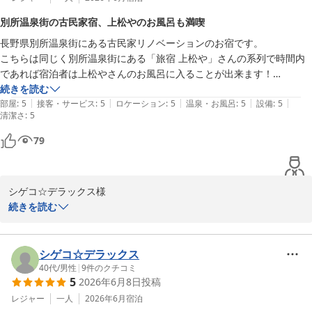
別所温泉街の古民家宿、上松やのお風呂も満喫
長野県別所温泉街にある古民家リノベーションのお宿です。

こちらは同じく別所温泉街にある「旅宿 上松や」さんの系列で時間内
であれば宿泊者は上松やさんのお風呂に入ることが出来ます！

男湯、女湯は１日おきに入れ替わるので夜はもちろん、必ず朝も入って
続きを読む
|
|
|
|
|
頂きたい。

部屋
:
5
接客・サービス
:
5
ロケーション
:
5
温泉・お風呂
:
5
設備
:
5
清潔さ
:
5
向かって右側には1人用の真田風呂があり私のお気に入りでもある。

脱衣所併設の休憩所もありますが、入り口手前にあるウォーターサーバ
79
ー脇に「上松や秘伝の味噌スープ」があり、コレを頂けば少々お酒が深
くても次の日スッキリです！（個人差あり）
シゲコ☆デラックス様

続きを読む
いつもSmooth & Livingをご利用いただき、そして今回も素敵な口
コミとお写真をご投稿いただきありがとうございます。

シゲコ☆デラックス
系列の旅宿 上松やのお風呂も満喫していただけたようで、大変嬉し
40代
/
男性
|
9
件のクチコミ
5
2026年6月8日
投稿
く思います！

真田風呂や休憩所、さらには「上松や秘伝の味噌スープ」まで！！
レジャー
一人
2026年6月
宿泊