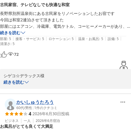
詳しくご紹介いただき、これからご宿泊を検討されている方にも参
古民家宿、テレビなしでも快適な和室
考になる内容で感謝しております。

長野県別所温泉街にある古民家をリノベーションしたお宿です

「夜だけでなく朝風呂もぜひ」というおすすめも、別所温泉の魅力
今回は和室2連泊させて頂きました

を存分に楽しんでいただいたことが伝わり、スタッフ一同とても嬉
部屋にはエアコン、冷蔵庫、電気ケトル、コーヒーメーカーがあり、テ
しい気持ちになりました。

レビはありません

続きを読む
|
|
|
|
|
私はタブレットで動画等をみていたので正直言って朝までテレビが無い
部屋
:
5
接客・サービス
:
5
ロケーション
:
5
温泉・お風呂
:
5
設備
:
5
これからも心地よい滞在をご提供できるよう努めてまいります。ま
清潔さ
:
5
た別所温泉へお越しの際は、ぜひお立ち寄りください。スタッフ一
同、心よりお待ちしております。

72
柳澤
Ｓｍｏｏｔｈ＆Ｌｉｖｉｎｇ
シゲコ☆デラックス様

続きを読む
2026-06-29
いつもご利用いただき、そして嬉しい口コミをありがとうございま
す。

古民家ならではの落ち着いた空間で、ゆっくりお過ごしいただけた
かいしゅうたろう
ようで何よりです。

60代
/
男性
|
1
件のクチコミ
4
2026年6月30日
投稿
当館では、皆様に日常から少し離れて穏やかな時間を過ごしていた
ビジネス
一人
2026年6月
宿泊
お風呂がとても良くて大満足
だきたいという思いから、他のゲストハウスと同様にお部屋へテレ