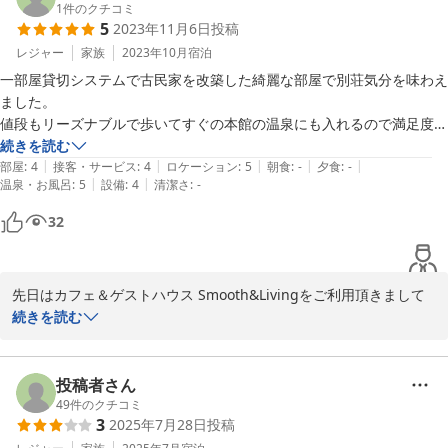
らっしゃいます。

1
件のクチコミ
5
2023年11月6日
投稿
歩いて1,2分の距離にある「旅宿 上松や」で温泉もご利用頂けま
す。タオルは有料となりますが貸出もしております。

レジャー
家族
2023年10月
宿泊
また別所温泉へお越しになる機会がございましたら、ぜひ当施設を
一部屋貸切システムで古民家を改築した綺麗な部屋で別荘気分を味わえ
ご検討頂ければ幸いです。

ました。

またのお越しを心よりお待ち申し上げております。
値段もリーズナブルで歩いてすぐの本館の温泉にも入れるので満足度最
高です。

続きを読む
2023-11-27
|
|
|
|
|
温泉から出た所の休憩所にある味噌スープも絶品でした。

部屋
:
4
接客・サービス
:
4
ロケーション
:
5
朝食
:
-
夕食
:
-
|
|
温泉・お風呂
:
5
設備
:
4
清潔さ
:
-
また機会があれば次も利用したいと思う宿でした。
32
先日はカフェ＆ゲストハウス Smooth&Livingをご利用頂きまして
誠に有難うございました。

続きを読む
こちらはホテルや旅館と違いゲストハウスとして最小限の設備と備
品類のご用意のため安価な素泊まりのお部屋をご提供可能としてお
ります。

投稿者さん
別所温泉の観光や温泉をメインとしてシンプルに気軽に自由な時間
49
件のクチコミ
3
2025年7月28日
投稿
を楽しんで頂きたくこちらの施設をご利用いただければ幸いでござ