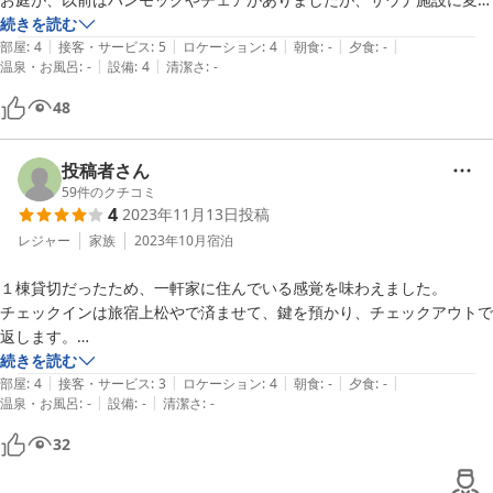
っていました。

続きを読む
|
|
|
|
|
チェックイン前に到着しましたが、チェックイン前後にカフェを利用で
部屋
:
4
接客・サービス
:
5
ロケーション
:
4
朝食
:
-
夕食
:
-
|
|
温泉・お風呂
:
-
設備
:
4
清潔さ
:
-
きるので便利です。

上松やの温泉は、とても泉質が良く、今回もゆっくり入れて大満足でし
48
た。

チェックアウト後も、カフェでゆっくりさせていただきました。

別所温泉は良いところなので、また機会があったら利用させていただこ
投稿者さん
59
件のクチコミ
4
2023年11月13日
投稿
レジャー
家族
2023年10月
宿泊
１棟貸切だったため、一軒家に住んでいる感覚を味わえました。

チェックインは旅宿上松やで済ませて、鍵を預かり、チェックアウトで
返します。

アメニティーは一切ありませんが、自分で普段使っているものを用意し
続きを読む
|
|
|
|
|
てくれば問題ありません。

部屋
:
4
接客・サービス
:
3
ロケーション
:
4
朝食
:
-
夕食
:
-
|
|
温泉・お風呂
:
-
設備
:
-
清潔さ
:
-
上松やの温泉に何回でも入れるので、時間で入れ替え制の温泉は大満足
でした。

32
別所温泉周囲の散策には便利な場所なので、また機会があったら利用さ