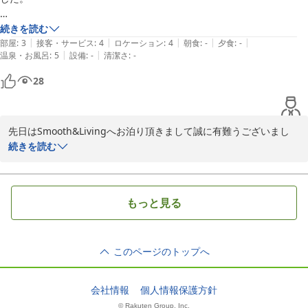
素泊まりだったので、評価項目はがあまりないですが、

続きを読む
|
|
|
|
|
旅館施設の中の温泉を利用できたこと

部屋
:
3
接客・サービス
:
4
ロケーション
:
4
朝食
:
-
夕食
:
-
|
|
温泉・お風呂
:
5
設備
:
-
清潔さ
:
-
宿泊施設がとてもきれいだったことはよかったです。

28
ほんの少し残念なところはＴＶがなかった、くらいでしょうか？

先日はSmooth&Livingへお泊り頂きまして誠に有難うございまし
た。

続きを読む
ご意見頂きましたテレビについては、非日常のプライベートな時間
をごゆっくりお過ごし楽しんでいただくためにテレビを設置してお
りません。

もっと見る
観光や温泉目的、出張などお越し頂くは様々かと存じますが、シン
プルなお泊りを安価でご提供しております。何卒ご理解頂けますと
幸いでございます。

このページのトップへ
また機会がございましたら、別所温泉へ足をお運び頂ければ幸いで
ございます。
2023-04-01
会社情報
個人情報保護方針
© Rakuten Group, Inc.