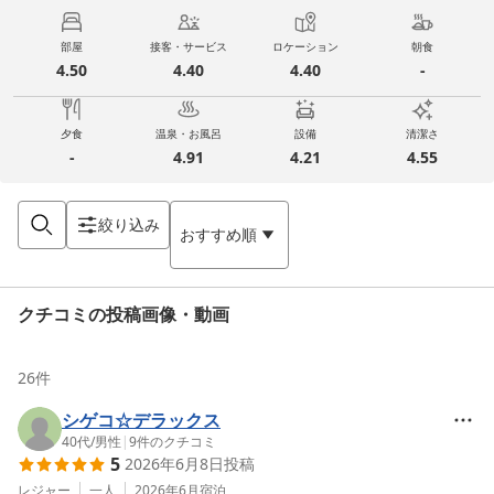
部屋
接客・サービス
ロケーション
朝食
4.50
4.40
4.40
-
夕食
温泉・お風呂
設備
清潔さ
-
4.91
4.21
4.55
絞り込み
おすすめ順
クチコミの投稿画像・動画
26
件
シゲコ☆デラックス
40代
/
男性
|
9
件のクチコミ
5
2026年6月8日
投稿
レジャー
一人
2026年6月
宿泊