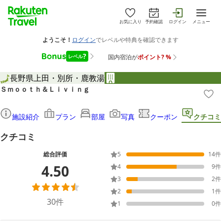
お気に入り
予約確認
ログイン
メニュー
長野県
上田・別所・鹿教湯
Ｓｍｏｏｔｈ＆Ｌｉｖｉｎｇ
施設紹介
プラン
部屋
写真
クーポン
クチコミ
クチコミ
総合評価
5
14
件
4.50
4
9
件
3
2
件
2
1
件
30
件
1
0
件