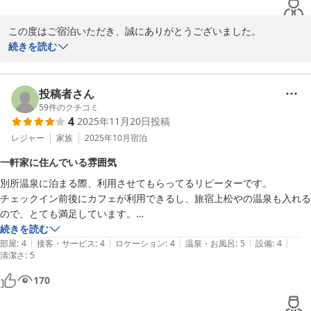
この度はご宿泊いただき、誠にありがとうございました。

また、率直なご感想をお寄せいただき重ねて御礼申し上げます。

続きを読む
当館はゲストハウスのため、設備は必要最低限となっており、ベッ
ドメイキング等もセルフサービスでお願いしております。その点に
投稿者さん
つきまして、ご理解のうえご利用いただきありがとうございまし
59
件のクチコミ
4
2025年11月20日
投稿
た。

レジャー
家族
2025年10月
宿泊
また、カメムシの発生につきましてご不快な思いをさせてしまい申
一軒家に住んでいる雰囲気
し訳ございません。

別所温泉に泊まる際、利用させてもらってるリピーターです。

館内では侵入経路となり得る箇所の補修や、忌避剤の散布など対策
チェックイン前後にカフェが利用できるし、旅宿上松やの温泉も入れる
を行っておりますが、自然に囲まれた立地のため、どうしても完全
ので、とても満足しています。

に防ぎきれない場合がございます。お部屋にはガムテープをご用意
別所温泉街を散策すれば、食堂や居酒屋などがあり、食事も済ませられ
続きを読む
しておりますので、見つけた際にはそちらでご対応いただけますと
|
|
|
|
|
ます。

部屋
:
4
接客・サービス
:
4
ロケーション
:
4
温泉・お風呂
:
5
設備
:
4
幸いです。

清潔さ
:
5
別所温泉は泉質も良く、周りにグルメもあるので、また利用させていた
だきます。
虫が苦手なお客様にはご不便をおかけする可能性もございますの
170
で、ご予約の際のご参考にしていただければと存じます。
