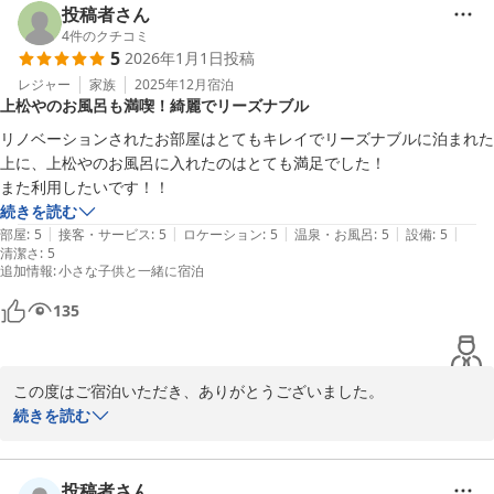
しく思います。

投稿者さん
また季節ごとに違った魅力もありますので、ぜひ別の季節にも遊び
4
件のクチコミ
5
2026年1月1日
投稿
にいらしてくださいませ。
レジャー
家族
2025年12月
宿泊
2025-10-30
上松やのお風呂も満喫！綺麗でリーズナブル
リノベーションされたお部屋はとてもキレイでリーズナブルに泊まれた
上に、上松やのお風呂に入れたのはとても満足でした！

また利用したいです！！
続きを読む
|
|
|
|
|
部屋
:
5
接客・サービス
:
5
ロケーション
:
5
温泉・お風呂
:
5
設備
:
5
清潔さ
:
5
追加情報
:
小さな子供と一緒に宿泊
135
この度はご宿泊いただき、ありがとうございました。

また、嬉しいご感想と高評価をいただき本当にありがとうございま
続きを読む
す。

お部屋について「キレイ」と言っていただけてとても嬉しいです。
投稿者さん