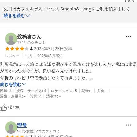
先日はカフェ＆ゲストハウス Smooth&Livingをご利用頂きまして
誠に有難うございました。

続きを読む
当施設は古民家を全面改装施し、田舎の実家に帰ったような雰囲気
にてお過ごし頂けます。

安価にお泊り頂きたく施設内は最低限の設備のご用意となっており
投稿者さん
ます。タオル類のアメニティはお持ちいただいても結構でございま
174
件のクチコミ
4
2025年3月23日
投稿
すが手ぶらでお越し頂いても「旅宿 上松や」でチェックインの際に
有料となりますが貸出もございます。

レジャー
一人
2025年3月
宿泊
「旅宿 上松や」の大浴場は無料でご利用可能ですので、源泉かけ流
別所温泉は一人旅には立派な宿が多く温泉だけを楽しみたい私には敷居
しの温泉を存分にお楽しみ頂けます。

が高かったのですが、良い宿を見つけれました。

別所温泉は自然豊かで観光資源も多くゆっくりと過ごせる温泉街で
骨折のリハビリ中で湯治したくて行きました。

す。別所温泉へお越しの機会がございましたらぜひこちらをご利用
石湯の目の前で便利な場所です。

続きを読む
いただければ幸いでございます。

|
|
|
|
|
上松やさんの温泉を使わせてもらえてお値段安く抑えられてありがたい
部屋
:
4
接客・サービス
:
4
ロケーション
:
5
朝食
:
-
夕食
:
-
またのご利用を心よりお待ち申し上げております。
|
|
温泉・お風呂
:
-
設備
:
4
清潔さ
:
-
です。

こじんまりとした集落を散歩し、駅前のお惣菜屋さん池田さん、ショッ
2023-11-19
75
トで飲める栄屋さん、豆乳を飲ませてもらえる長谷川さん、満喫でし
た。

理常
在来種のカメムシがひとつ現れてちょっと驚きました。

50代
/
女性
|
2
件のクチコミ