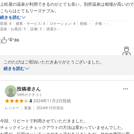
上松屋の温泉が利用できるのがとても良い。別所温泉は相場が高いので
続きを読む
|
|
|
|
|
部屋
:
4
接客・サービス
:
4
ロケーション
:
4
朝食
:
-
夕食
:
-
|
|
温泉・お風呂
:
5
設備
:
3
清潔さ
:
-
86
このたびはご宿泊いただきありがとうございました。

上松やの温泉も気に入っていただけて嬉しいです！

続きを読む
気軽に別所温泉を楽しんでいただける宿を目指していますので、ま
たぜひ遊びお越しくださいませ。
投稿者さん
2025-10-30
59
件のクチコミ
4
2024年11月2日
投稿
レジャー
家族
2024年10月
宿泊
今回、リピートで利用させていただきました。

チェックインとチェックアウトの方法は変わっていませんでした。

お庭が、以前はハンモックやチェアがありましたが、サウナ施設に変わ