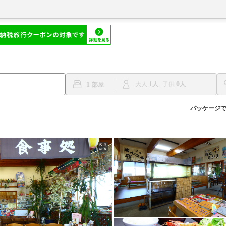
1
0
1
大人
子供
パッケージ