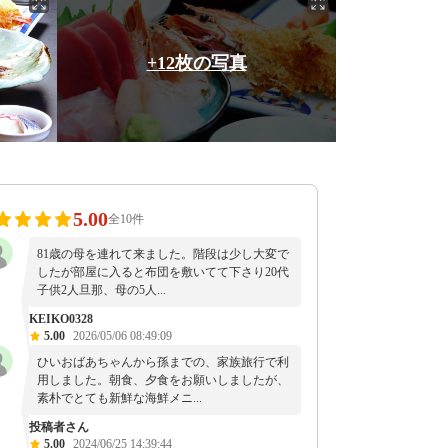
+12枚の写真
5.00
全10件
81歳の母を連れて来ました。階段は少し大変で
したが部屋に入ると布団を敷いてて下さり20代
子供2人旦那、母の5人...
KEIKO0328
5.00
2026/05/06 08:49:09
ひいおばあちゃんから孫までの、家族旅行で利
用しました。朝食、夕食をお願いしましたが、
素朴でとても新鮮な海鮮メニ...
投稿者さん
5.00
2024/06/25 14:39:44