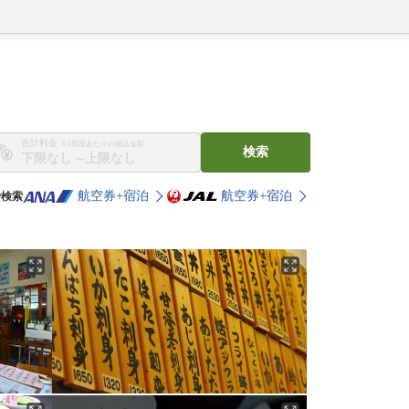
合計料金
※1部屋あたりの税込金額
検索
〜
航空券+宿泊
航空券+宿泊
で検索