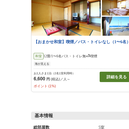
【おまかせ和室】喫煙／バス・トイレなし（1〜6名
和室
12畳/1〜6名
バス・トイレ無
喫煙
海が見える
お1人さま1泊（2名1室利用時）
詳細を見る
6,600
円
(税込)／人～
ポイント (1%)
基本情報
5室
総部屋数