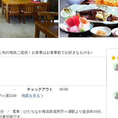
た旬の地魚ご提供！お食事はお食事処でお好きなものを♪
）
チェックアウト
09:00
字ヶ浦3240
地図を見る
5分 / 電車：ひたちなか海浜鉄道阿字ヶ浦駅より徒歩約10分。
台駐車可能です。