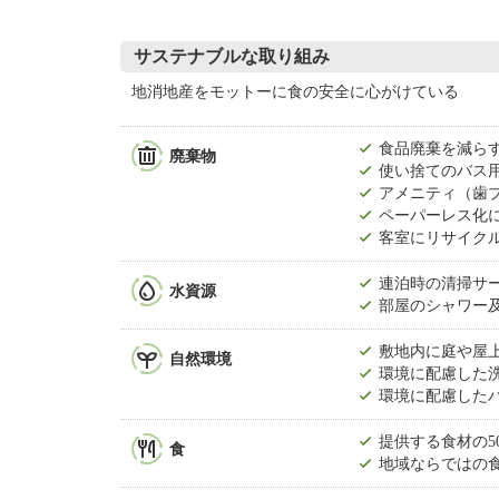
サステナブルな取り組み
地消地産をモットーに食の安全に心がけている
食品廃棄を減ら
廃棄物
使い捨てのバス
アメニティ（歯
ペーパーレス化
客室にリサイク
連泊時の清掃サ
水資源
部屋のシャワー
敷地内に庭や屋
自然環境
環境に配慮した
環境に配慮した
提供する食材の5
食
地域ならではの