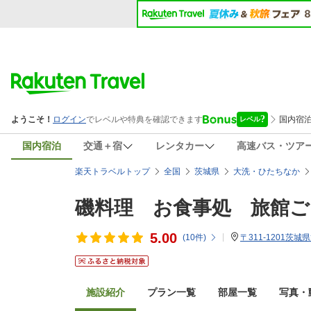
国内宿泊
交通＋宿
レンタカー
高速バス・ツア
楽天トラベルトップ
全国
茨城県
大洗・ひたちなか
磯料理 お食事処 旅館ご
5.00
(
10
件)
〒311-1201茨
施設紹介
プラン一覧
部屋一覧
写真・動