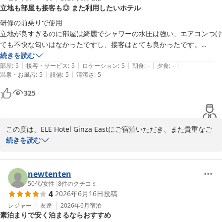
立地も部屋も接客も◎ また利用したいホテル
研修の前乗りで使用

立地が良すぎるのに部屋は綺麗でシャワーの水圧は強い、エアコンつけ
ても不快な匂いはなかったですし、接客はとても良かったです。

受付の人がとても可愛らしかったです。

続きを読む
|
|
|
|
|
外出のルールも丁寧に説明していただけました。

部屋
:
5
接客・サービス
:
5
ロケーション
:
5
朝食
:
-
夕食
:
-
|
|
温泉・お風呂
:
5
設備
:
5
清潔さ
:
5
また利用したいと思えるホテルでした。
325
この度は、ELE Hotel Ginza Eastにご宿泊いただき、また貴重なご
意見をご投稿頂き、誠にありがとうございました。　立地　フロン
続きを読む
トの接客　ロケーションなどご満足いただいたようで、大変光栄で
す。　これからも、お客様のお声を励みに、より快適にお寛ぎ頂け
るように対応ができればと存じます。　また、こちらのエリアにお
newtenten
越しの際にはぜひ当館のご宿泊ください。　お待ちしております。

50代
/
女性
|
8
件のクチコミ
4
2026年6月16日
投稿
ELE Hotel Ginza East

レジャー
友達
2026年6月
宿泊
素泊まりで安く泊まるならおすすめ