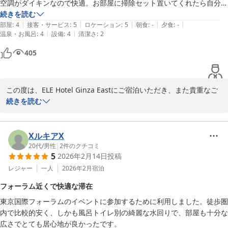
お待ちしております。　

空調がダイキンなので快適。お部屋に掃除セット置いてくれたら自分で
ELE hotel Ginza East

掃除しますよ☺️
続きを読む
運営責任者
|
|
|
|
|
部屋
:
4
接客・サービス
:
5
ロケーション
:
5
朝食
:
-
夕食
:
-
|
|
温泉・お風呂
:
4
設備
:
4
清潔さ
:
2
ＥＬＥ ｈｏｔｅｌ Ｇｉｎｚａ Ｅａｓｔ
405
2026-06-18
この度は、ELE Hotel Ginza Eastにご宿泊いただき、また貴重なご
意見をご投稿頂き、誠にありがとうございました。立地などご満足
続きを読む
いただけましたご様子で大変光栄です。　一方で、お部屋エアコン
など、清掃面で不備があったご様子で、こちらに関しては、大変失
礼しました。　これからも、快適にお寛ぎいただく様に、スタッフ
XルキアX
一同対応してまいりますので、またのご利用をお待ちしておりま
20代
/
男性
|
2
件のクチコミ
5
2026年2月14日
投稿
す。

レジャー
一人
2026年2月
宿泊
ELE hotel Ginza East

フォーラム近くで快適な滞在
運営責任者
東京国際フォーラムのイベントに参加するために利用しました。徒歩圏
ＥＬＥ ｈｏｔｅｌ Ｇｉｎｚａ Ｅａｓｔ
内で比較的安く、しかも風呂トイレ別の綺麗な水回りで、部屋も十分な
2026-06-15
広さでとても居心地が良かったです。