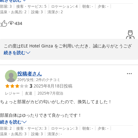
|
|
|
|
|
部屋
:
3
接客・サービス
:
5
ロケーション
:
4
朝食
:
-
夕食
:
-
ELE Hotel Ginza East

|
|
温泉・お風呂
:
2
設備
:
3
清潔さ
:
2
運営責任者
434
2025-09-29
この度はELE Hotel Ginza をご利用いただき、誠にありがとうござ
います。

続きを読む
コストパフォーマンスやベッドのサイズにご満足いただけたようで
すが、シャワーブースの清掃が行き届かず、不快な思いをさせてし
投稿者さん
まい大変申し訳ございませんでした。 

20代
/
女性
|
2
件のクチコミ
3
2025年8月18日
投稿
ご指摘いただいた汚れについては、直ちに清掃スタッフと共有し、
徹底した改善に努めてまいります。 

レジャー
友達
2025年7月
宿泊
この度は、貴重なご意見をいただき、重ねて感謝申し上げます。

ちょっと部屋がカビの匂いがしたので、換気してました！

次回のご利用は万全な体制でお迎えできるようお約束いたします。

部屋自体はゆったりできて良かったです！
お待ちしております。

続きを読む
|
|
|
|
|
部屋
:
2
接客・サービス
:
3
ロケーション
:
3
朝食
:
-
夕食
:
-
ELE Hotel Ginza East

|
|
温泉・お風呂
:
3
設備
:
3
清潔さ
:
-