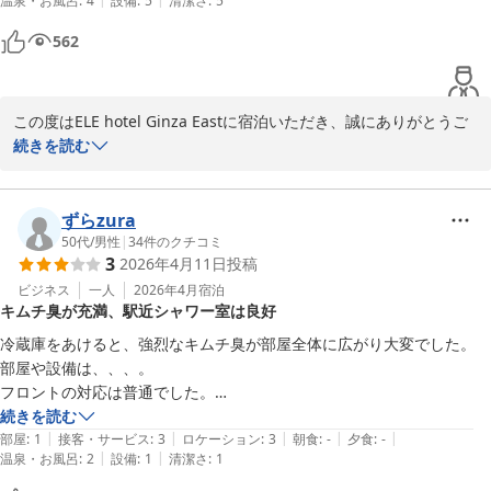
温泉・お風呂
:
4
設備
:
5
清潔さ
:
5
引き続きよろしくお願い申し上げます。

562
ELE Hotel Ginza East

運営責任者
この度はELE hotel Ginza Eastに宿泊いただき、誠にありがとうご
ＥＬＥ ｈｏｔｅｌ Ｇｉｎｚａ Ｅａｓｔ
ざいました。

続きを読む
2026-02-17
急なご予約だったとのことですが、アクセスの良さやコスパにご満
足いただけただけでなく、ぐっすりとお休みいただけたようで大変
ずらzura
嬉しく存じます。

50代
/
男性
|
34
件のクチコミ
3
2026年4月11日
投稿
またのお越しをスタッフ一同心よりお待ち申し上げております。

ビジネス
一人
2026年4月
宿泊
キムチ臭が充満、駅近シャワー室は良好
ELE hotel Ginza East

冷蔵庫をあけると、強烈なキムチ臭が部屋全体に広がり大変でした。

運営責任者
部屋や設備は、、、。

フロントの対応は普通でした。

ＥＬＥ ｈｏｔｅｌ Ｇｉｎｚａ Ｅａｓｔ
浴槽無くシャワー室だけですが、ちゃんとお湯が出ましたし、水圧もし
続きを読む
2026-04-01
|
|
|
|
|
っかりしてました。

部屋
:
1
接客・サービス
:
3
ロケーション
:
3
朝食
:
-
夕食
:
-
|
|
温泉・お風呂
:
2
設備
:
1
清潔さ
:
1
駅近でロケーションは良いです。