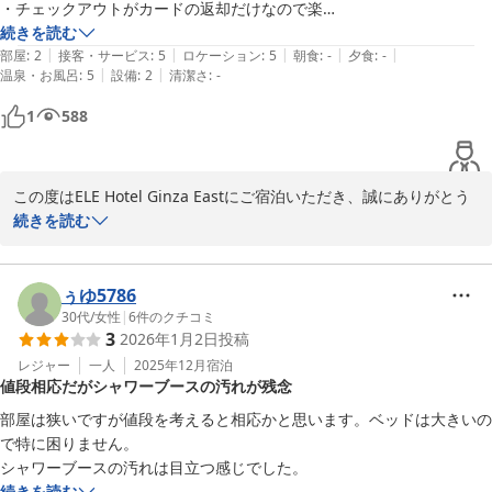
次回お越しの際も、快適な空間をご用意してお待ちしております。

・チェックアウトがカードの返却だけなので楽

・トイレとシャワーが別

続きを読む
ELE Hotel Ginza East

|
|
|
|
|
・ベッドが広くてスプリングが気持ちよかった

部屋
:
2
接客・サービス
:
5
ロケーション
:
5
朝食
:
-
夕食
:
-
運営責任者
|
|
温泉・お風呂
:
5
設備
:
2
清潔さ
:
-
《不満なところ》

ＥＬＥ ｈｏｔｅｌ Ｇｉｎｚａ Ｅａｓｔ
1
588
・共用部と部屋のトイレ付近が非常に臭い。おそらくカビと下水の臭い
2026-01-05
なので、抜本的な工事が必要なレベル

・枕の近くに絵を吊るしてるのが怖い。地震が来たら落ちてきそう（あ
この度はELE Hotel Ginza Eastにご宿泊いただき、誠にありがとう
と額縁に埃が溜まってました）

ございます。

続きを読む
また、貴重なご意見・ご感想をお寄せいただきましたこと、重ねて
《あると嬉しいところ》

御礼申し上げます。

・フェイスタオルがあと二枚あるとよかった

ぅゆ5786
お客様からいただいた詳細なフィードバックを拝見いたしました。

30代
/
女性
|
6
件のクチコミ
《感想》

3
2026年1月2日
投稿
大変不快な思いをさせてしまい、また、体調不良の原因となってし
一晩寝るだけが目的で、臭いが許容できる人なら問題ないと思います。

まいましたこと、心よりお詫び申し上げます。

レジャー
一人
2025年12月
宿泊
値段相応だがシャワーブースの汚れが残念
今回いただいたご意見を真摯に受け止め、施設の改善と衛生管理の
部屋は狭いですが値段を考えると相応かと思います。ベッドは大きいの
徹底に努めてまいります。

で特に困りません。

シャワーブースの汚れは目立つ感じでした。
この度は誠に申し訳ございませんでした。

続きを読む