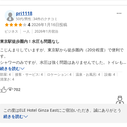
であれば十分とのことで、一定のご満足は頂けたご様子で何よりで
す。　設備の面では確かにコンパクトですが、コスパよく？　ご宿
泊頂けた事、スタッフ一同　大変光栄です。　またのご宿泊をお待
pri1118
ちしております。　

50代
/
男性
|
34
件のクチコミ
4
2026年1月16日
投稿
ELE hotel Ginza East

ビジネス
一人
2026年1月
宿泊
運営責任者
東京駅徒歩圏内！水圧も問題なし
ＥＬＥ ｈｏｔｅｌ Ｇｉｎｚａ Ｅａｓｔ
こじんまりしていますが、東京駅から徒歩圏内（20分程度）で便利で
2026-06-12
す。

シャワーのみですが、水圧は強く問題はありませんでした。トイレも奇
麗でした。
続きを読む
|
|
|
|
|
部屋
:
4
接客・サービス
:
4
ロケーション
:
4
温泉・お風呂
:
4
設備
:
4
清潔さ
:
4
702
この度はELE Hotel Ginza Eastにご宿泊いただき、誠にありがとう
ございました。

続きを読む