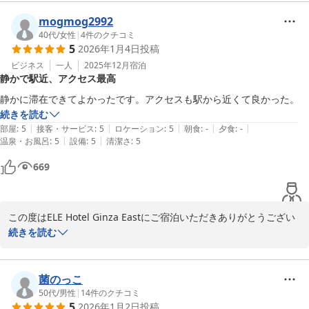
東京駅からのアクセスにご満足いただけたようで大変嬉しく存じま
す。

mogmog2992
当館はコンパクトな造りではございますが、その分、水回りの清掃
40代
/
女性
|
4
件のクチコミ
5
2026年1月4日
投稿
やシャワーの使い心地など、細かな点まで快適にお過ごしいただけ
るよう注力しております。

ビジネス
一人
2025年12月
宿泊
静かで駅近、アクセス最高
「問題なし」とのお言葉をいただき、スタッフ一同安心いたしまし
静かに滞在できてよかったです。アクセスも駅から近くて良かった。
た。

続きを読む
これから予約しようとするお客様宛にコマーシャルとなりました。

|
|
|
|
|
部屋
:
5
接客・サービス
:
5
ロケーション
:
5
朝食
:
-
夕食
:
-
またのお越しを心よりお待ちしております。

|
|
温泉・お風呂
:
5
設備
:
5
清潔さ
:
5
669
ELE Hotel Ginza East

運営責任者
ＥＬＥ ｈｏｔｅｌ Ｇｉｎｚａ Ｅａｓｔ
この度はELE Hotel Ginza Eastにご宿泊いただきありがとうござい
2026-02-04
ました。

続きを読む
駅から近く、静かにお過ごしいただけたとのこと、大変嬉しく思い
ます。 

菌のっこ
当館は、八丁堀や新富町駅から徒歩圏内にございまして大変便利な
50代
/
男性
|
14
件のクチコミ
5
2026年1月2日
投稿
立地でございます。
