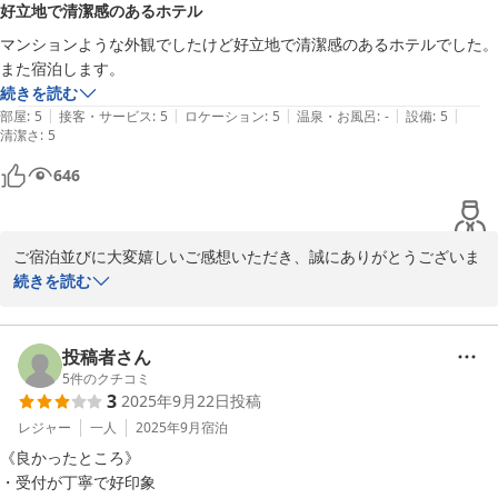
好立地で清潔感のあるホテル
気軽にお声がけください。

マンションような外観でしたけど好立地で清潔感のあるホテルでした。

またのお越しをお待ちしております。

また宿泊します。
続きを読む
ELE Hotel Ginza East

|
|
|
|
|
部屋
:
5
接客・サービス
:
5
ロケーション
:
5
温泉・お風呂
:
-
設備
:
5
清潔さ
運営責任者
:
5
ＥＬＥ ｈｏｔｅｌ Ｇｉｎｚａ Ｅａｓｔ
646
2026-01-05
ご宿泊並びに大変嬉しいご感想いただき、誠にありがとうございま
す。

続きを読む
お客様が仰るように外観はマンション似ですが、中身では、それぞ
れのお部屋は一般的なビジネスホテル同様でございます。

投稿者さん
料金・サービスはもちろんのことですが、清潔感を第一に努めてお
5
件のクチコミ
3
2025年9月22日
投稿
ります。 

また宿泊したいとのお言葉、本当にありがとうございます。感謝申
レジャー
一人
2025年9月
宿泊
し上げます。 

《良かったところ》

・受付が丁寧で好印象
