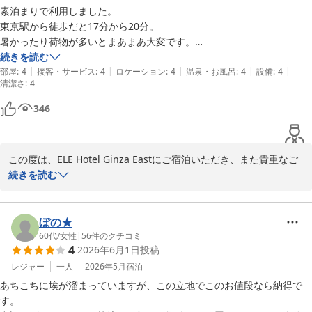
素泊まりで利用しました。

ＥＬＥ ｈｏｔｅｌ Ｇｉｎｚａ Ｅａｓｔ
東京駅から徒歩だと17分から20分。

2026-06-29
暑かったり荷物が多いとまあまあ大変です。

受付はとてもシンプルに済みます。

続きを読む
|
|
|
|
|
全てにおいてコンパクトです。

部屋
:
4
接客・サービス
:
4
ロケーション
:
4
温泉・お風呂
:
4
設備
:
4
清潔さ
:
4
価格が安いので、満足と言った感じです。

シャワーのみでお風呂はありません。

346
その代わり、トイレと別なので使いやすかったです。

外の景観は期待しないでください。

ツインに泊まったのですが、ベッドは結構揺れます。

この度は、ELE Hotel Ginza Eastにご宿泊いただき、また貴重なご
ベッドとベッドの間は5cmくらいかな？

意見をご投稿頂き、誠にありがとうございました。　立地面　お部
続きを読む
手が落ちないように気をつけてください。

屋の設備　清潔面など、ご好評頂き、大変光栄です。　ベッドとベ
ベッドやタオルや寝巻きなど、全体的に清潔でした。

ッドの間の件ですが、結構揺れるとの事で、詳しい詳細は不明であ
ポットはありますが、コーヒーやお茶などはありません。

りますが、一度こちらで検証した上で、ベッドガードなどの対策を
ぼの★
水もないので、必要な方は買っていってください。

立てることができればと存じます。　なるべく早めに対策を立てま
60代
/
女性
|
56
件のクチコミ
帰りはカードキーを入れ物に入れるだけのかんたんなものでした。

4
2026年6月1日
投稿
すが、今しばらくお待ちくださいませ。　コーヒーやお茶などのテ
安くスムーズに泊まりたいならオススメです。
ィーバックは貴重なご意見有り難うございます。　ペットボトル水
レジャー
一人
2026年5月
宿泊
についても含めて検討したいと存じます。　ぜひ、また東京観光や
あちこちに埃が溜まっていますが、この立地でこのお値段なら納得で
ビジネスで当地にお越しの際にはぜひ、当館をご利用ください。　
す。
