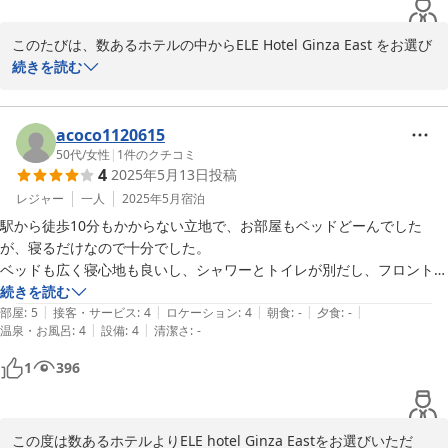
このたびは、数あるホテルの中からELE Hotel Ginza East をお選び
いただき、誠にありがとうございます。

続きを読む
また、ご滞在中、Wi-Fi接続の不具合によりご不便をおかけしまし
たこと、心よりお詫び申し上げます。

acoco1120615
Wi-Fi接続に関するお問い合わせや、その他のお困りごとがござい
50代
/
女性
|
1
件のクチコミ
4
2025年5月13日
投稿
ました際には、代表電話にて承っております。また、お急ぎの場合
は、直接フロントまでお越しいただけましたら、早急に対応させて
レジャー
一人
2025年5月
宿泊
いただきますので、ご遠慮なくお申し付けください。

駅から徒歩10分もかからない立地で、お部屋もベッドどーんでした
が、寝るだけなので十分でした。

引き続き当館をよろしくお願いいたします。

ベッドも広く寝心地も良いし、シャワーとトイレが別だし、フロントで
寝巻きも借りられてあの宿泊料金なので、また利用したいと思います。
続きを読む
ELE Hotel Ginza East

|
|
|
|
|
部屋
:
5
接客・サービス
:
4
ロケーション
:
4
朝食
:
-
夕食
:
-
運営責任者
|
|
温泉・お風呂
:
4
設備
:
4
清潔さ
:
-
2025-08-28
1
396
この度は数あるホテルよりELE hotel Ginza Eastをお選びいただ