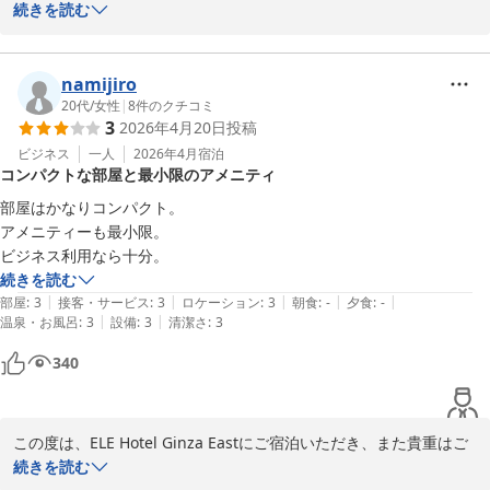
2026-03-11
意見をご投稿頂き、誠にありがとうございました。　立地面や価格
続きを読む
等でご満足いただいたご様子で、大変光栄です。　また、こちらに
お越しの際にはぜひ当館をご利用いただければと存じます。　

namijiro
ELE hotel Ginza East

20代
/
女性
|
8
件のクチコミ
3
2026年4月20日
投稿
運営責任者
ビジネス
一人
2026年4月
宿泊
ＥＬＥ ｈｏｔｅｌ Ｇｉｎｚａ Ｅａｓｔ
コンパクトな部屋と最小限のアメニティ
2026-06-12
部屋はかなりコンパクト。

アメニティーも最小限。

ビジネス利用なら十分。
続きを読む
|
|
|
|
|
部屋
:
3
接客・サービス
:
3
ロケーション
:
3
朝食
:
-
夕食
:
-
|
|
温泉・お風呂
:
3
設備
:
3
清潔さ
:
3
340
この度は、ELE Hotel Ginza Eastにご宿泊いただき、また貴重はご
意見をご投稿頂き、誠にありがとうございました。　ビジネス利用
続きを読む