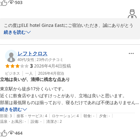
503
この度はELE hotel Ginza Eastにご宿泊いただき、誠にありがとう
ございました。お部屋設備や立地面など　ご満足頂いたようで、大
続きを読む
変光栄です。　一方で、お部屋の冷蔵庫の臭いに関しては、ご不快
を招き、誠に申し訳ございませんでした。　清掃方法などで改善で
きる部分であり、こちらも清掃スタッフと共有したいと考えてお
レフトクロス
り、また、お客様にもご満足頂ける様に、尽力を尽くしてまいりた
40代
/
女性
|
23
件のクチコミ
3
2026年4月4日
投稿
いと思います。　また　こちらにお越しの際には、ぜひ当館をご利
用下さい。

ビジネス
一人
2026年4月
宿泊
立地は良いが、清掃に残念な点あり
ELE hotel Ginza East

東京駅から徒歩17分くらいです。

運営責任者
近くに飲食店やまいばすけっとがあり、立地は良いと思います。

部屋は最低限ものは揃っており、寝るだけであれば不便はありません。

ＥＬＥ ｈｏｔｅｌ Ｇｉｎｚａ Ｅａｓｔ
当方は髪が短いのですが、長い髪の毛が落ちていたのと食べかすが落ち
続きを読む
2026-06-12
|
|
|
|
|
ていたのが残念でした。

部屋
:
3
接客・サービス
:
4
ロケーション
:
4
朝食
:
-
夕食
:
-
|
|
温泉・お風呂
:
-
設備
:
-
清潔さ
:
2
他は不満はありません。
464