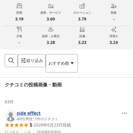
部屋
接客・サービス
ロケーション
朝食
3.19
3.69
3.79
-
夕食
温泉・お風呂
設備
清潔さ
-
3.28
3.23
3.24
絞り込み
おすすめ順
クチコミの投稿画像・動画
63
件
side effect
40代
/
男性
|
1
件のクチコミ
5
2026年6月23日
投稿
ビジネス
一人
2026年6月
宿泊