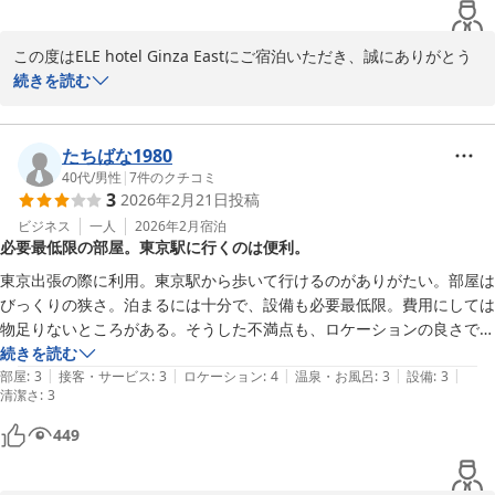
この度はELE hotel Ginza Eastにご宿泊いただき、誠にありがとう
ございました。　立地面などご満足頂いたご様子で光栄でございま
続きを読む
すが、清掃の不備などで、ご不快を招き、大変申し訳ございませ
ん。　ご意見を基に、スタッフと共有し、お客様に快適にお寛ぎい
ただく様、一同　尽力を尽くしていきたいと存じます。　またのご
たちばな1980
利用をお待ちしております。　

40代
/
男性
|
7
件のクチコミ
3
2026年2月21日
投稿
ELE hotel Ginza East

ビジネス
一人
2026年2月
宿泊
必要最低限の部屋。東京駅に行くのは便利。
運営責任者
東京出張の際に利用。東京駅から歩いて行けるのがありがたい。部屋は
ＥＬＥ ｈｏｔｅｌ Ｇｉｎｚａ Ｅａｓｔ
びっくりの狭さ。泊まるには十分で、設備も必要最低限。費用にしては
2026-06-12
物足りないところがある。そうした不満点も、ロケーションの良さでで
カバーできる。
続きを読む
|
|
|
|
|
部屋
:
3
接客・サービス
:
3
ロケーション
:
4
温泉・お風呂
:
3
設備
:
3
清潔さ
:
3
449