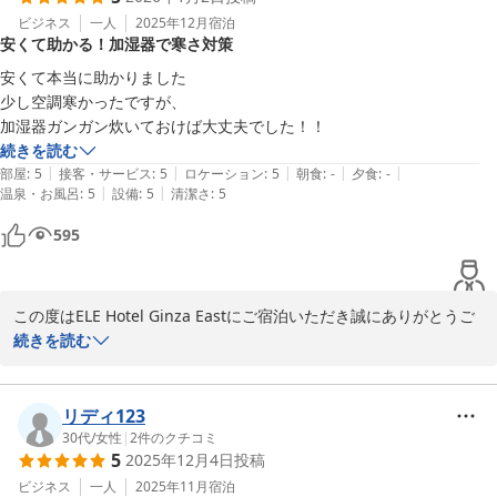
ビジネス
一人
2025年12月
宿泊
安くて助かる！加湿器で寒さ対策
またのご利用を心よりお待ちしております！

安くて本当に助かりました

ELE Hotel Ginza East

少し空調寒かったですが、

運営責任者
加湿器ガンガン炊いておけば大丈夫でした！！
続きを読む
ＥＬＥ ｈｏｔｅｌ Ｇｉｎｚａ Ｅａｓｔ
|
|
|
|
|
部屋
:
5
接客・サービス
:
5
ロケーション
:
5
朝食
:
-
夕食
:
-
2026-01-05
|
|
温泉・お風呂
:
5
設備
:
5
清潔さ
:
5
595
この度はELE Hotel Ginza Eastにご宿泊いただき誠にありがとうご
ざいます。

続きを読む
大変嬉しいご感想を承り、重ねて感謝申し上げます。

お値段にご満足いただけて良かったです。

リディ123
空調が少し寒かったとのこと、申し訳ありませんでした。

30代
/
女性
|
2
件のクチコミ
5
2025年12月4日
投稿
加湿器をご活用していただき、ありがとうございます。 

冷え込む日は毛布の追加貸出も承っておりますので、次回はぜひお
ビジネス
一人
2025年11月
宿泊