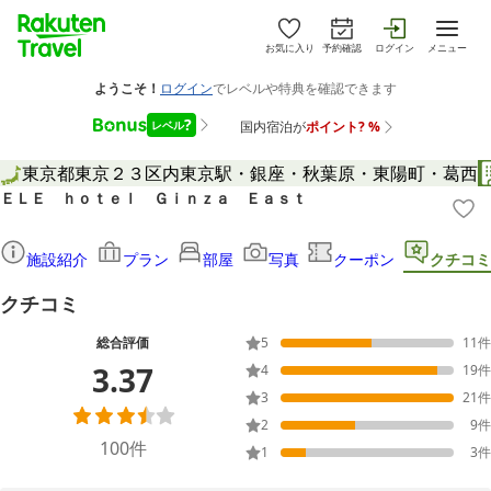
お気に入り
予約確認
ログイン
メニュー
東京都
東京２３区内
東京駅・銀座・秋葉原・東陽町・葛西
ＥＬＥ ｈｏｔｅｌ Ｇｉｎｚａ Ｅａｓｔ
施設紹介
プラン
部屋
写真
クーポン
クチコミ
クチコミ
総合評価
5
11
件
3.37
4
19
件
3
21
件
2
9
件
100
件
1
3
件