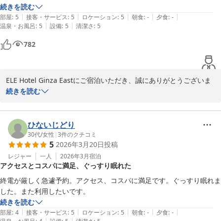
続きを読む
|
|
|
|
|
部屋
:
5
接客・サービス
:
5
ロケーション
:
5
朝食
:
-
夕食
:
-
|
|
温泉・お風呂
:
5
設備
:
5
清潔さ
:
5
782
ELE Hotel Ginza Eastにご宿泊いただき、誠にありがとうございま
した。

続きを読む
東京国際フォーラムでのイベントはいかがでしたでしょうか。

当館の立地やコストパフォーマンス、そしてこだわりのセパレート
ひないじどり
（バストイレ別）の水回りをご評価いただき、大変光栄です。

30代
/
女性
|
3
件のクチコミ
5
2026年3月20日
投稿
「居心地が良かった」とのお言葉、スタッフ一同の励みになりま
レジャー
一人
2026年3月
宿泊
アクセスとコスパに満足、ぐっすり眠れた
す。

大変嬉しいです。

終電が厳しく急遽予約。アクセス、コスパに満足です。ぐっすり眠れま
した。また利用したいです。
また近くでイベントがある際は、ぜひ当館を拠点にご利用くださ
続きを読む
い。

|
|
|
|
|
部屋
:
4
接客・サービス
:
5
ロケーション
:
5
朝食
:
-
夕食
:
-
|
|