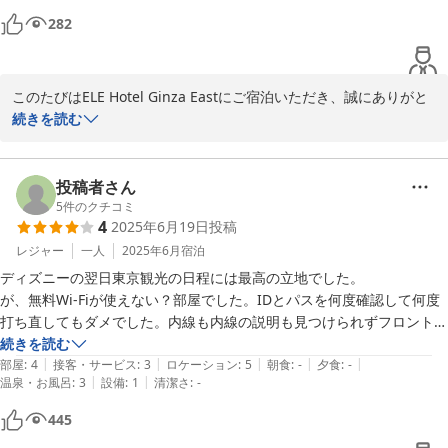
運営責任者
282
ＥＬＥ ｈｏｔｅｌ Ｇｉｎｚａ Ｅａｓｔ
2026-01-05
このたびはELE Hotel Ginza Eastにご宿泊いただき、誠にありがと
うございます。

続きを読む
また、ご多用の中クチコミをご投稿いただきましたこと、重ねて御
礼申し上げます。

投稿者さん
この度は、お部屋からカビの匂いがするとのことで、お客様に大変
5
件のクチコミ
4
2025年6月19日
投稿
ご不快な思いをおかけしましたこと、心よりお詫び申し上げます。

お客様からいただきました指摘を清掃スタッフに共有いたし早急に
レジャー
一人
2025年6月
宿泊
全客室の清掃および換気状況を再点検し、改善して参ります。

ディズニーの翌日東京観光の日程には最高の立地でした。

が、無料Wi-Fiが使えない？部屋でした。IDとパスを何度確認して何度
引き続き当館をご愛顧賜りますようお願い申し上げます。

打ち直してもダメでした。内線も内線の説明も見つけられずフロントま
で戻る体力もなく、そのまま寝ました…
続きを読む
ELE Hotel Ginza East

|
|
|
|
|
部屋
:
4
接客・サービス
:
3
ロケーション
:
5
朝食
:
-
夕食
:
-
|
|
温泉・お風呂
:
3
設備
:
1
清潔さ
:
-
2025-08-28
445