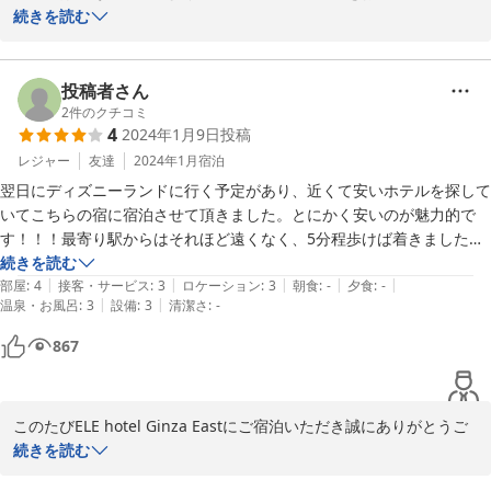
き、誠にありがとうございます。

続きを読む
「また利用したいと思います」とご投稿いただき嬉しい限りです。

これから宿泊を検討しているお客様宛にコマーシャルとなりまし
投稿者さん
た。

2
件のクチコミ
4
2024年1月9日
投稿
皆様がぜひ参考にしていただけるかと思います。

レジャー
友達
2024年1月
宿泊
次回お越しの際にも万全な体制でお出迎えできることをお約束いた
翌日にディズニーランドに行く予定があり、近くて安いホテルを探して
します。

いてこちらの宿に宿泊させて頂きました。とにかく安いのが魅力的で
またのご宿泊をスタッフ一同心よりお待ちしております。

す！！！最寄り駅からはそれほど遠くなく、5分程歩けば着きました。
ディズニーにも30分あれば余裕で着くことが出来ました。チェックイ
続きを読む
ELE hotel Ginza East

|
|
|
|
|
ンは受付の外国の方にして頂きましたが、急なチェックイン時間の変更
部屋
:
4
接客・サービス
:
3
ロケーション
:
3
朝食
:
-
夕食
:
-
運営責任者
|
|
温泉・お風呂
:
3
設備
:
3
清潔さ
:
-
(電話しました)にも快く対応して頂き有難かったです。チェックアウト
もカードキーを箱に入れる形なのですぐ済ませられて良かったです。

2025-05-14
867
お部屋は写真通り広くはないですが、綺麗にされており、広さにこだわ
りはなかったので全く問題なく宿泊できました。浴槽無しシャワーのみ
でしたが、トイレは別になっていたのが良かったです。座りながらメイ
このたびELE hotel Ginza Eastにご宿泊いただき誠にありがとうご
クが出来るようなセットになっている鏡とテーブルと椅子は無いので、
ざいます。

続きを読む
洗面台の鏡を立って使用しながらメイクするか、手持ちの鏡で机に物を
滞在後の感想をコメントにて共有いただき感謝申し上げます。

広げながらベッドか椅子に座ってメイクするかという感じなので、そこ