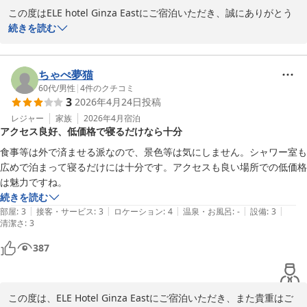
この度はELE hotel Ginza Eastにご宿泊いただき、誠にありがとう
ございました。

続きを読む
ご宿泊後にいただきましたクチコミコメントを他のお客様へ大変参
考になりました。

ちゃぺ夢猫
重ねてお礼申し上げます。。

60代
/
男性
|
4
件のクチコミ
3
2026年4月24日
投稿
当館は八丁堀や新富町駅から徒歩圏内でございまして、東京からで
レジャー
家族
2026年4月
宿泊
アクセス良好、低価格で寝るだけなら十分
すと一駅でございます。

お散歩が好きなお客様は東京駅からも歩ける距離でございます。

食事等は外で済ませる派なので、景色等は気にしません。シャワー室も
広めで泊まって寝るだけには十分です。アクセスも良い場所での低価格
またのお帰りをスタッフ一同お待ちしております。

は魅力ですね。
是非ご利用ください。

続きを読む
|
|
|
|
|
部屋
:
3
接客・サービス
:
3
ロケーション
:
4
温泉・お風呂
:
-
設備
:
3
清潔さ
よろしくお願いいたします。

:
3
387
ELE hotel Ginza East

運営責任者
ＥＬＥ ｈｏｔｅｌ Ｇｉｎｚａ Ｅａｓｔ
この度は、ELE Hotel Ginza Eastにご宿泊いただき、また貴重はご