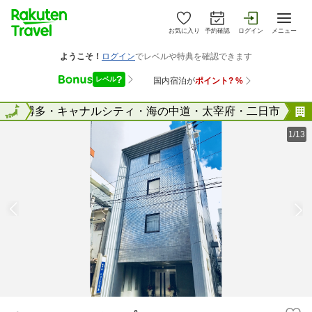
お気に入り
予約確認
ログイン
メニュー
県
全国
博多・キャナルシティ・海の中道・太宰府・二日市
1/13