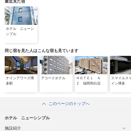
最近見た宿
ホテル ニューシ
ンプル
同じ宿を見た人はこんな宿も見ています
ナインアワーズ博
アコードホテル
ＨＯＴＥＬ Ａ
スマイルス
多駅
Ｚ 福岡和白店
イン博多
このページのトップへ
ホテル ニューシンプル
施設紹介