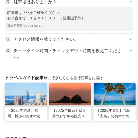
駐車場はありますか？
駐車場は下記をご確認ください。
有２台まで １台￥１５００ （要電話予約）
最終更新日：2025-04-10
アクセス情報を教えてください。
チェックイン時間・チェックアウト時間を教えてくださ
い。
トラベルガイド記事
旅に行きたくなる旅行記事をお届け
【2025年最新】福
【2025年最新】福岡
【2025年最新】福岡
岡・博多のおすすめ観
県のおすすめ観光スポ
「糸島」のおすすめ観
光スポット26選！太
ット20！人気観光地
光・グルメ・インスタ
宰府・糸島まで網羅
から穴場まで厳選
映えスポット