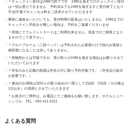
＊チェックイン受付は24時で終了です 24時を過ぎてのチェックイン受付
は一切お受けできません 予約済みでも24時を過ぎますと受付終了となり
不泊/不着でキャンセル料をご請求させていただきます
事前に連絡をいただいても、受付時間の延長はいたしません 24時までの
チェックイン手続きが難しい場合は、予約をご遠慮くださいませ
＊現地にてクレジットカードはご利用出来ません。現金でのご精算となり
ますのでご了承下さい。
＊グループルーム（二段ベッド）は予約されたお客様だけで他のお客様と
相部屋になることは決してありません。
＊荷物預かりは可能ですが、受け取りが24時を過ぎる場合はお断りさせて
いただいております
＊学生のみと記載の部屋は学生の方に限り予約可能です。（学生証の提示
が必要です。）
＊連泊のお掃除はSDGｓの取り組みの一環として3泊目・5泊目（その後は
1日おき）の清掃とさせていただきます
＊お急ぎのご用件は、お電話にてご連絡をお願い致します。ホテルニュー
シンプル TEL：092-411-4311
よくある質問