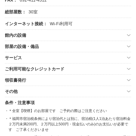
FAX：
092-411-4312
総部屋数：
30室
インターネット接続：
Wi-Fi利用可
館内の設備
部屋の設備・備品
サービス
ご利用可能なクレジットカード
領収書発行
その他
条件・注意事項
＊全室【喫煙】のお部屋です ご予約の際はご注意ください
＊福岡市宿泊税条例により宿泊代とは別に、宿泊税(1人1泊あたり宿泊料金
２万円未満200円、２万円以上500円・現金払いのみ)のお支払いが必要で
す ご了承くださいませ