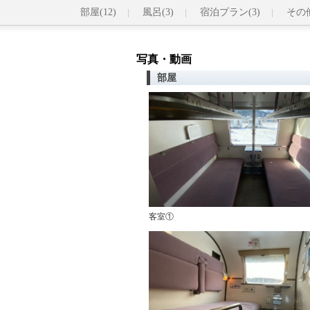
部屋(12)
風呂(3)
宿泊プラン(3)
その他
写真・動画
部屋
客室①