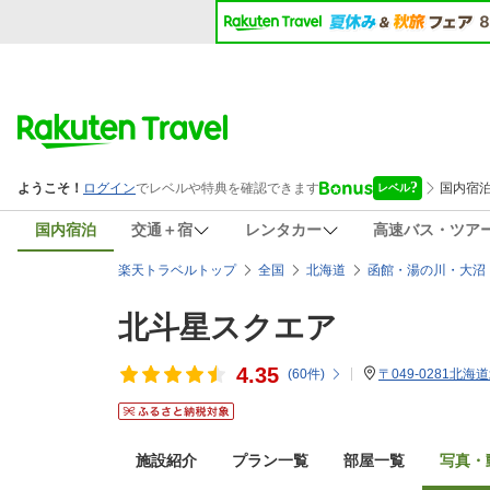
国内宿泊
交通＋宿
レンタカー
高速バス・ツア
楽天トラベルトップ
全国
北海道
函館・湯の川・大沼
北斗星スクエア
4.35
(
60
件)
〒049-0281北海
施設紹介
プラン一覧
部屋一覧
写真・動