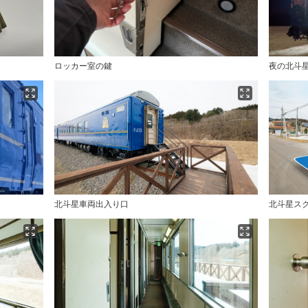
ロッカー室の鍵
夜の北斗
北斗星車両出入り口
北斗星ス