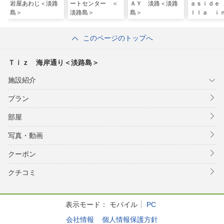
岩屋あわじ＜淡路
ートセンター ＜
ＡＹ 淡路＜淡路
ａｓｉｄｅ
島＞
淡路島＞
島＞
ｌｌａ ｉ
ｏｓｈｉｋ
路島＞
このページのトップへ
Ｔｉｚ 海岸通り＜淡路島＞
施設紹介
プラン
部屋
写真・動画
クーポン
クチコミ
表示モード：
モバイル
PC
会社情報
個人情報保護方針