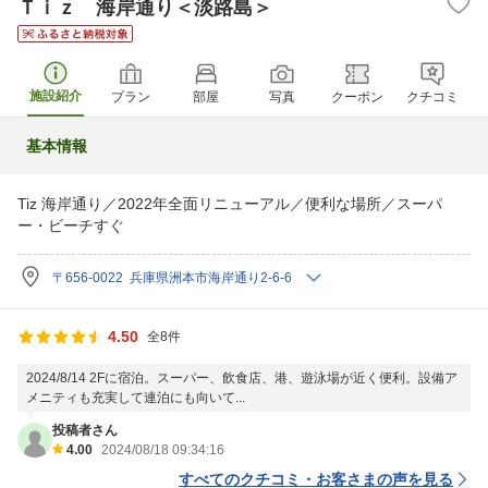
Ｔｉｚ 海岸通り＜淡路島＞
施設紹介
プラン
部屋
写真
クーポン
クチコミ
基本情報
Tiz 海岸通り／2022年全面リニューアル／便利な場所／スーパ
ー・ビーチすぐ
〒656-0022 兵庫県洲本市海岸通り2-6-6
4.50
全8件
2024/8/14 2Fに宿泊。スーパー、飲食店、港、遊泳場が近く便利。設備ア
メニティも充実して連泊にも向いて...
投稿者さん
4.00
2024/08/18 09:34:16
すべてのクチコミ・お客さまの声を見る