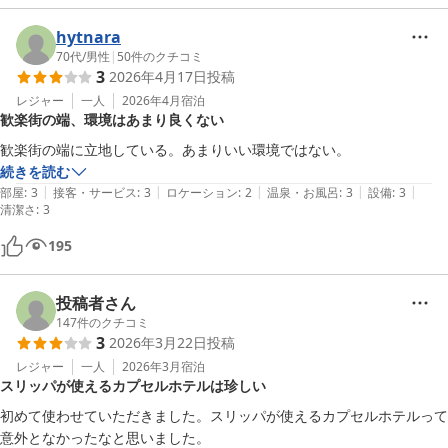
カプセルホテル ふらる
hytnara
2026-03-24
70代
/
男性
|
50
件のクチコミ
3
2026年4月17日
投稿
レジャー
一人
2026年4月
宿泊
歓楽街の端、環境はあまり良くない
歓楽街の端に立地している。あまりいい環境ではない。
続きを読む
|
|
|
|
|
部屋
:
3
接客・サービス
:
3
ロケーション
:
2
温泉・お風呂
:
3
設備
:
3
清潔さ
:
3
195
投稿者さん
147
件のクチコミ
3
2026年3月22日
投稿
レジャー
一人
2026年3月
宿泊
スリッパが使えるカプセルホテルは珍しい
初めて使わせていただきました。スリッパが使えるカプセルホテルって
意外となかったなと思いました。
