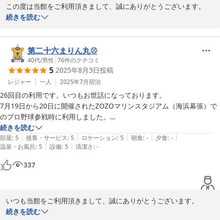
この度は当館をご利用頂きまして、誠にありがとうございます。

いつも当館をご利用くださって、本当に嬉しいです。いつもありが
続きを読む
とうございます。

今後もよりご満足頂けるよう、成長してまいります。

またのご利用、スタッフ一同お待ち致しております。
第二十六まりん丸⚾️
40代
/
男性
|
76
件のクチコミ
2025-10-01
5
2025年8月3日
投稿
レジャー
一人
2025年7月
宿泊
26回目の利用です。いつもお世話になっております。

7月19日から20日に開催されたZOZOマリンスタジアム（海浜幕張）で
のプロ野球参戦時に利用しました。

試合後に球場で開催した音楽フェスの影響で到着が24時近くになりま
続きを読む
|
|
|
|
|
したが、スタッフさんが気持ちよく出迎えてくれて良い印象が残りまし
部屋
:
5
接客・サービス
:
5
ロケーション
:
5
朝食
:
-
夕食
:
-
|
|
温泉・お風呂
:
5
設備
:
5
清潔さ
:
-
た。

試合には勝ったものの、暑さで疲労が頂点に達しており明日の試合の影
337
響を気にしていました。しかし、気持ちのよいサウナ・足を伸ばせる大
浴場・涼しく過ごせた館内で翌朝に体は回復できました。

おかげさまで試合は連勝することができました。

いつも当館をご利用頂きまして、誠にありがとうございます。

試合、連勝とのことで大変嬉しいです。

続きを読む
ふらるさんは利用料金が低く抑えておりお財布にも優しいです。それだ