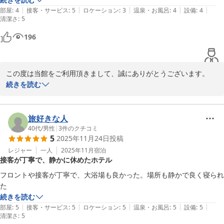
|
|
|
|
|
部屋
:
4
接客・サービス
:
5
ロケーション
:
3
温泉・お風呂
:
4
設備
:
4
清潔さ
:
5
196
この度は当館をご利用頂きまして、誠にありがとうございます。

ご満足頂けて、大変嬉しく思っております。

続きを読む
またのご利用、スタッフ一同お待ちいたしております。
カプセルホテル ふらる
旅好きな人
2025-12-31
40代
/
男性
|
3
件のクチコミ
5
2025年11月24日
投稿
レジャー
一人
2025年11月
宿泊
接客が丁寧で、静かに休めたホテル
フロントや接客が丁寧で、大浴場も良かった。場所も静かで良く寝られ
た
続きを読む
|
|
|
|
|
部屋
:
5
接客・サービス
:
5
ロケーション
:
5
温泉・お風呂
:
5
設備
:
5
清潔さ
:
5