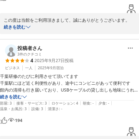
この度は当館をご利用頂きまして、誠にありがとうございます。

ご満足頂けて、大変嬉しく思います。

続きを読む
またのご利用、スタッフ一同お待ちいたしております。
カプセルホテル ふらる
投稿者さん
2026-01-11
3
件のクチコミ
4
2025年9月27日
投稿
ビジネス
一人
2025年9月
宿泊
千葉研修のたびに利用させて頂いてます

千葉駅にほど近く利便性があり、途中にコンビニがあって便利です

館内の清掃も行き届いており、USBケーブルの貸し出しも地味にうれし
いです

続きを読む
|
|
|
|
|
温泉・サウナも程よい感じで料金も非常にお手軽です
部屋
:
3
接客・サービス
:
3
ロケーション
:
4
朝食
:
-
夕食
:
-
|
|
温泉・お風呂
:
3
設備
:
3
清潔さ
:
-
194