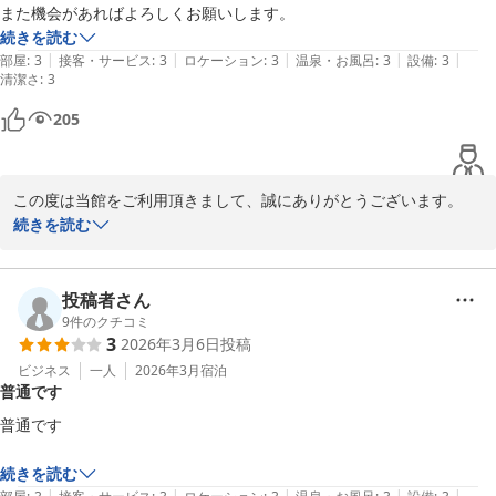
また機会があればよろしくお願いします。
続きを読む
|
|
|
|
|
部屋
:
3
接客・サービス
:
3
ロケーション
:
3
温泉・お風呂
:
3
設備
:
3
清潔さ
:
3
205
この度は当館をご利用頂きまして、誠にありがとうございます。

スリッパのご満足頂けて、大変嬉しく思っております。

続きを読む
またのご利用、スタッフ一同お待ちいたしております。
カプセルホテル ふらる
投稿者さん
2026-03-24
9
件のクチコミ
3
2026年3月6日
投稿
ビジネス
一人
2026年3月
宿泊
普通です
普通です

続きを読む
|
|
|
|
|