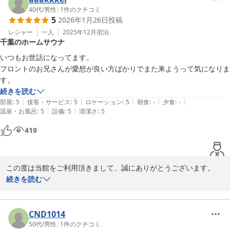
40代
/
男性
|
1
件のクチコミ
カプセルホテル ふらる
5
2026年1月26日
投稿
2026-01-30
レジャー
一人
2025年12月
宿泊
千葉のホームサウナ
いつもお世話になってます。

フロントのお兄さんが愛想が良い方ばかりでまた来ようって気になりま
す。
続きを読む
|
|
|
|
|
部屋
:
5
接客・サービス
:
5
ロケーション
:
5
朝食
:
-
夕食
:
-
|
|
温泉・お風呂
:
5
設備
:
5
清潔さ
:
5
419
この度は当館をご利用頂きまして、誠にありがとうございます。

嬉しいお言葉をありがとうございます。

続きを読む
お客様からのお言葉は、私たちの励みです。

ありがとうございます。

CND1014
50代
/
男性
|
1
件のクチコミ
カプセルホテル ふらる