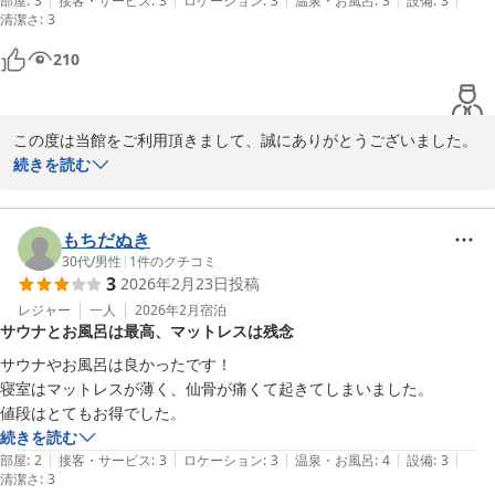
部屋
:
3
接客・サービス
:
3
ロケーション
:
3
温泉・お風呂
:
3
設備
:
3
清潔さ
:
3
210
この度は当館をご利用頂きまして、誠にありがとうございました。

またのご利用、スタッフ一同お待ちいたしております。
続きを読む
カプセルホテル ふらる
2026-03-24
もちだぬき
30代
/
男性
|
1
件のクチコミ
3
2026年2月23日
投稿
レジャー
一人
2026年2月
宿泊
サウナとお風呂は最高、マットレスは残念
サウナやお風呂は良かったです！

寝室はマットレスが薄く、仙骨が痛くて起きてしまいました。

値段はとてもお得でした。
続きを読む
|
|
|
|
|
部屋
:
2
接客・サービス
:
3
ロケーション
:
3
温泉・お風呂
:
4
設備
:
3
清潔さ
:
3