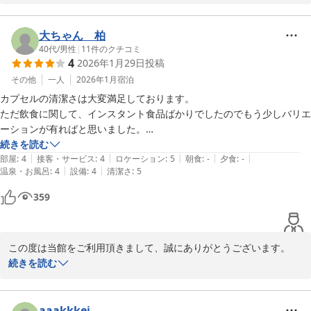
試合後に楽しいお話を聞けるのをいつも楽しみにしております。

けでなく気分良く宿泊できるので野球以外でも、たとえば幕張での催
今後も皆様の疲れを癒せるよう、より良い施設にしていきます。

事・音楽フェス・ゴルフ・海水浴・成田空港の利用・舞浜のテーマパー
またのご利用、スタッフ一同お待ちいたしております。
大ちゃん 柏
クそしてビジネスでの利用も対応できると感じます。

40代
/
男性
|
11
件のクチコミ
チームメイトにもふらるさんを勧めています。

2025-09-02
4
2026年1月29日
投稿
その他
一人
2026年1月
宿泊
次回利用時もよろしくお願いします。
カプセルの清潔さは大変満足しております。

ただ飲食に関して、インスタント食品ばかりでしたのでもう少しバリエ
ーションが有ればと思いました。

でも総合的には満足しております。
続きを読む
|
|
|
|
|
部屋
:
4
接客・サービス
:
4
ロケーション
:
5
朝食
:
-
夕食
:
-
|
|
温泉・お風呂
:
4
設備
:
4
清潔さ
:
5
359
この度は当館をご利用頂きまして、誠にありがとうございます。

冷凍食品のご用意もございますので、是非お声がけ下さい。また、
続きを読む
お持ち込みも大丈夫です。

見つかりにくく、申し訳ございませんでした。

aaakkkei