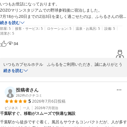
いつもお世話になっております。

ZOZOマリンスタジアムでの野球参戦後に宿泊しました。

7月18から20日までの2泊3日を楽しく過ごせたのは、ふらるさんの宿泊
サポートが大きいと思います。

続きを読む
|
|
|
|
|
・心からの受付担当スタッフの対応

部屋
:
5
接客・サービス
:
5
ロケーション
:
5
温泉・お風呂
:
5
設備
:
5
清潔さ
:
5
・私を覚えていたたくさんのスタッフさんのこと

・大きなお風呂でのリラックスできる環境

34
・さっぱりと整えるサウナと外気浴

・暑い夏でも心地よく過ごせるカプセルルーム

など、最高の時間を過ごせました。

いつもカプセルホテル　ふらるをご利用いただき、誠にありがとう
試合後は球場内でライブフェスもあってクタクタな表情での到着でした
ございます。

続きを読む
が、翌朝には回復できたことにびっくりしています。

8月も2泊3日での泊まり参戦があるので、楽天トラベル様を通じまして
ZOZOマリンスタジアムでの野球観戦、ならびにライブフェスでの
予約済みです。

長丁場、大変お疲れ様でした。

投稿者さん
（楽天ふるさと納税で、千葉市をふるさと納税で応援しながら宿泊クー
お疲れのところ当施設をお選びいただき、またスタッフの対応や館
262
件のクチコミ
ポンを使えることができます）

5
2026年7月6日
投稿
内設備につきましても温かいお言葉を頂戴し、スタッフ一同大変励
これからもチームの優勝まで、よろしくお願いします。
みになります。

ビジネス
一人
2026年7月
宿泊
千葉駅すぐ、移動がスムーズで快適な施設
私共もお客様のお顔を覚えており、再びお迎えできたことを大変嬉
千葉駅から徒歩ですぐ着く。風呂もサウナもコンパクトだが、人が多す
しく思っております。
