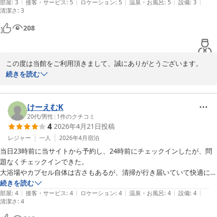
|
|
|
|
|
部屋
:
3
接客・サービス
:
5
ロケーション
:
5
温泉・お風呂
:
5
設備
:
3
2026-07-22
清潔さ
:
3
208
この度は当館をご利用頂きまして、誠にありがとうございます。

マットレスが新しくなりましたので、是非またご利用下さい。

続きを読む
またのご利用、スタッフ一同お待ちいたしております。
カプセルホテル ふらる
けーえむK
2026-06-19
20代
/
男性
|
1
件のクチコミ
4
2026年4月21日
投稿
レジャー
一人
2026年4月
宿泊
当日23時前に当サイトから予約し、24時前にチェックインしたが、問
題なくチェックインできた。

大浴場やカプセル自体は古さもあるが、清掃が行き届いていて快適に過
ごすことができました。
続きを読む
|
|
|
|
|
部屋
:
4
接客・サービス
:
4
ロケーション
:
4
温泉・お風呂
:
4
設備
:
4
清潔さ
:
4