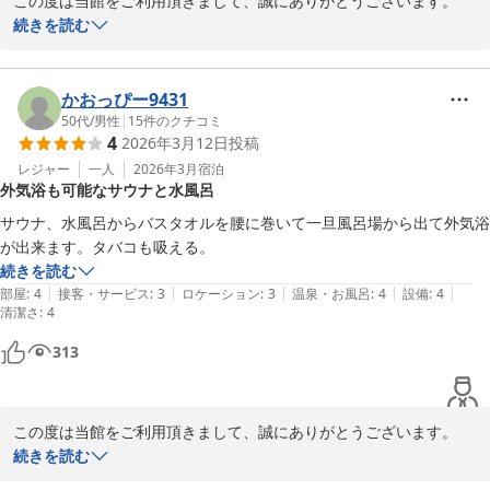
この度は当館をご利用頂きまして、誠にありがとうございます。

スタッフの対応につきまして、嬉しいお言葉をありがとうございま
続きを読む
す。

またのご利用、スタッフ一同お待ちいたしております。
かおっぴー9431
カプセルホテル ふらる
50代
/
男性
|
15
件のクチコミ
2026-06-19
4
2026年3月12日
投稿
レジャー
一人
2026年3月
宿泊
外気浴も可能なサウナと水風呂
サウナ、水風呂からバスタオルを腰に巻いて一旦風呂場から出て外気浴
が出来ます。タバコも吸える。
続きを読む
|
|
|
|
|
部屋
:
4
接客・サービス
:
3
ロケーション
:
3
温泉・お風呂
:
4
設備
:
4
清潔さ
:
4
313
この度は当館をご利用頂きまして、誠にありがとうございます。

サウナや外気浴をご堪能頂けて、大変嬉しく思っております。

続きを読む
またのご利用、スタッフ一同お待ちいたしております。