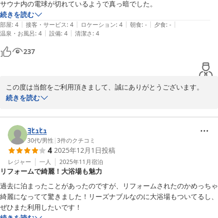
サウナ内の電球が切れているようで真っ暗でした。
続きを読む
|
|
|
|
|
部屋
:
4
接客・サービス
:
4
ロケーション
:
4
朝食
:
-
夕食
:
-
|
|
温泉・お風呂
:
4
設備
:
4
清潔さ
:
4
237
この度は当館をご利用頂きまして、誠にありがとうございます。

またのご利用、スタッフ一同お待ちいたしております。
続きを読む
カプセルホテル ふらる
2025-12-31
ﾖﾋｭﾋｭ
30代
/
男性
|
3
件のクチコミ
4
2025年12月1日
投稿
レジャー
一人
2025年11月
宿泊
リフォームで綺麗！大浴場も魅力
過去に泊まったことがあったのですが、リフォームされたのかめっちゃ
綺麗になってて驚きました！リーズナブルなのに大浴場もついてるし、
ぜひまた利用したいです！
続きを読む