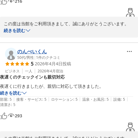
216
この度は当館をご利用頂きまして、誠にありがとうございます。

嬉しいお言葉を、ありがとうございます。

続きを読む
またのご利用、スタッフ一同お待ちいたしております。
カプセルホテル ふらる
のんべいくん
2026-06-19
50代
/
男性
|
1
件のクチコミ
5
2026年4月4日
投稿
ビジネス
一人
2026年4月
宿泊
夜遅くのチェックインも親切対応
夜遅くに行きましたが、親切に対応して頂きました。
続きを読む
|
|
|
|
|
部屋
:
5
接客・サービス
:
5
ロケーション
:
5
温泉・お風呂
:
5
設備
:
5
清潔さ
:
5
293