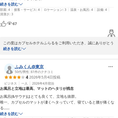
続きを読む
|
|
|
|
|
部屋
:
4
接客・サービス
:
4
ロケーション
:
3
温泉・お風呂
:
4
設備
:
4
清潔さ
:
3
67
この度はカプセルホテルふらるをご利用いただき、誠にありがとう
ございます。

続きを読む
急なフライトのキャンセルにより大変な状況の中、当施設がお役に
立てたようで安心いたしました。深夜の時間帯でも、お客様に少し
ふみくん@東京
でも快適にお過ごしいただけるよう努めております。

50代
/
男性
|
61
件のクチコミ
4
2026年5月4日
投稿
また、お荷物につきましても、無事にお預かりできて良かったで
ビジネス
一人
2026年4月
宿泊
お風呂と立地は最高、マットのヘタリが残念
す。貴重なご意見をいただきありがとうございました。また千葉に
お越しの際は、ぜひ当施設をご利用ください。

お風呂(&サウナ)はとても良くて、立地も抜群。

唯一、カプセルのマットが凄くヘタっていて、寝ていると腰が痛くな
スタッフ一同
る…

それだけが欠点。
続きを読む
カプセルホテル ふらる