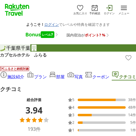
お気に入り
予約確認
ログイン
メニュー
千葉県
千葉
カプセルホテル ふらる
ふるさと納税対象
施設紹介
プラン
部屋
写真
クーポン
クチコミ
クチコミ
総合評価
5
38
件
3.94
4
48
件
3
14
件
2
5
件
193
件
1
1
件