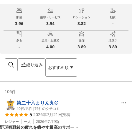
部屋
接客・サービス
ロケーション
朝食
3.96
3.94
3.82
-
夕食
温泉・お風呂
設備
清潔さ
-
4.00
3.89
3.89
絞り込み
おすすめ順
106
件
第二十六まりん丸⚾️
40代
/
男性
|
76
件のクチコミ
5
2026年7月21日
投稿
レジャー
一人
2026年7月
宿泊
野球観戦後の疲れを癒やす最高のサポート