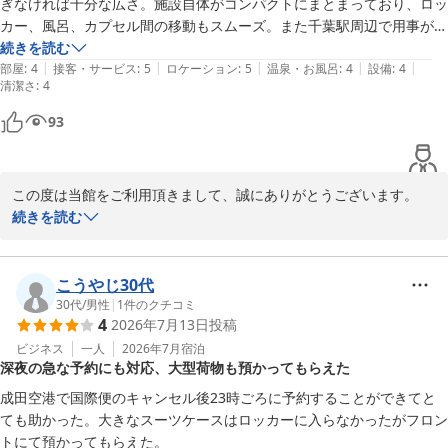
ぎなければ十分な広さ。施設自体がコンパクトにまとまっており、ロッ
大きなお風呂やサウナでリフレッシュされ、翌朝には体力を回復さ
カー、風呂、カプセル間の移動もスムーズ。また千葉駅周辺で用事があ
れたとのこと、何よりでございます。暑い日が続きますが、当館で
ればぜひ利用したい。
続きを読む
少しでも快適にお過ごしいただけるよう、これからも環境を整えて
|
|
|
|
|
部屋
:
4
接客・サービス
:
5
ロケーション
:
5
温泉・お風呂
:
4
設備
:
4
清潔さ
お待ちしております。

:
4
93
また8月のご予約もいただきありがとうございます。

8月の参戦も素晴らしい時間となりますよう、精一杯サポートさせ
ていただきます。次回のご滞在も、より快適にお過ごしいただける
この度は当館をご利用頂きまして、誠にありがとうございます。

よう準備を整えてお待ちしております。

ご満足頂けて大変嬉しいです。

続きを読む
またのご利用、スタッフ一同お待ちいたしております。
チームの優勝に向けた熱い応援、ぜひ頑張ってください！

またお会いできることを楽しみにしております。

カプセルホテル ふらる
こうやじ30代
2026-07-22
30代
/
男性
|
1
件のクチコミ
カプセルホテル　ふらる スタッフ一同
4
2026年7月13日
投稿
カプセルホテル ふらる
ビジネス
一人
2026年7月
宿泊
2026-07-22
深夜の急な予約にも対応、大型荷物も預かってもらえた
成田空港で国際便のキャンセル後23時ごろに予約することができてと
ても助かった。大きなスーツケースはロッカーに入らなかったがフロン
トにて預かってもらえた。