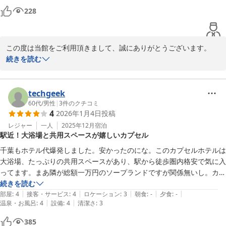
228
この度は当館をご利用頂きまして、誠にありがとうございます。

マットレスにつきましては、現在新調を検討しております。ご不便
続きを読む
をお掛けいたしました。

またのご利用、スタッフ一同お待ちいたしております。
techgeek
カプセルホテル ふらる
60代
/
男性
|
3
件のクチコミ
2026-03-24
4
2026年1月4日
投稿
レジャー
一人
2025年12月
宿泊
駅近！大浴場と共用スペースが嬉しいカプセル
千葉もホテル代爆発しました。安かったのにな。このカプセルホテルは
大浴場、たっぷりの共用スペースがあり、駅から徒歩圏内格安で気に入
ってます。まあ隣が総額一万円のソープランドですが関係無いし。カプ
セルなので耳栓は準備しましょう♪
続きを読む
|
|
|
|
|
部屋
:
4
接客・サービス
:
4
ロケーション
:
3
朝食
:
-
夕食
:
-
|
|
温泉・お風呂
:
4
設備
:
4
清潔さ
:
3
385