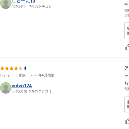
しゅーん10
部
40代
/
男性
|
7
件のクチコミ
部
追
4
ア
レジャー
家族
2026年6月
宿泊
ア
お
volvo124
部
30代
/
男性
|
5
件のクチコミ