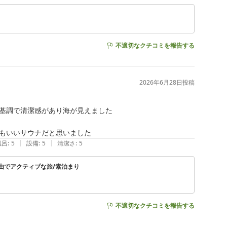
不適切なクチコミを報告する
2026年6月28日
投稿
基調で清潔感があり海が見えました

もいいサウナだと思いました
|
|
風呂
:
5
設備
:
5
清潔さ
:
5
自由でアクティブな旅/素泊まり
不適切なクチコミを報告する