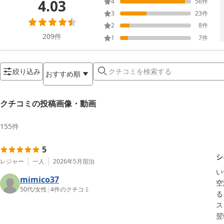
4.03
4
56
件
3
23
件
2
8
件
209
件
1
7
件
絞り込み
おすすめ順
クチコミの投稿画像・動画
155
件
5
シ
レジャー
一人
2026年5月
宿泊
い
mimico37
空
50代
/
女性
|
4
件のクチコミ
る
ス
翌