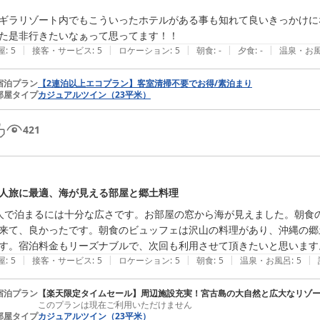
ギラリゾート内でもこういったホテルがある事も知れて良いきっかけに
た是非行きたいなぁって思ってます！！
|
|
|
|
|
屋
:
5
接客・サービス
:
5
ロケーション
:
5
朝食
:
-
夕食
:
-
温泉・お
宿泊プラン
【2連泊以上エコプラン】客室清掃不要でお得/素泊まり
部屋タイプ
カジュアルツイン（23平米）
421
人旅に最適、海が見える部屋と郷土料理
人で泊まるには十分な広さです。お部屋の窓から海が見えました。朝食
来て、良かったです。朝食のビュッフェは沢山の料理があり、沖縄の郷
す。宿泊料金もリーズナブルで、次回も利用させて頂きたいと思います
|
|
|
|
|
屋
:
5
接客・サービス
:
5
ロケーション
:
5
朝食
:
5
温泉・お風呂
:
5
宿泊プラン
【楽天限定タイムセール】周辺施設充実！宮古島の大自然と広大なリゾー
このプランは現在ご利用いただけません
部屋タイプ
カジュアルツイン（23平米）