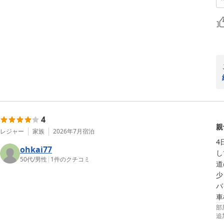
4
親
レジャー
家族
2026年7月
宿泊
4
ohkai77
し
50代
/
男性
|
1
件のクチコミ
道
少
バ
車
部
追