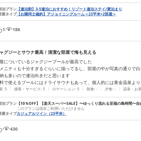
す。
宿泊プラン
【連泊割】3-5連泊におすすめ！リゾート連泊ステイ/素泊まり
ホテル シーブリーズコーラル＜宮古島＞
部屋タイプ
【お隣同士確約】アジョイニングルーム＜23平米×2部屋＞
2026-06-02
1
186
ャグジーとサウナ最高！清潔な部屋で海も見える
屋についているジャグジープールが最高でした

メニティも十分すぎるぐらいに揃ってるし、部屋の中が写真の通りで白
納も多いので連泊向きだと思います

料で使えるプールにはドライサウナもあって、個人的には黄金温泉より
|
|
|
|
|
屋
:
5
接客・サービス
:
5
ロケーション
:
5
朝食
:
-
夕食
:
-
温泉・お
宿泊プラン
【10％OFF】【楽天スーパーSALE】〜ゆっくり流れる至福の島時間〜
このプランは現在ご利用いただけません
部屋タイプ
カジュアルツイン（23平米）
430