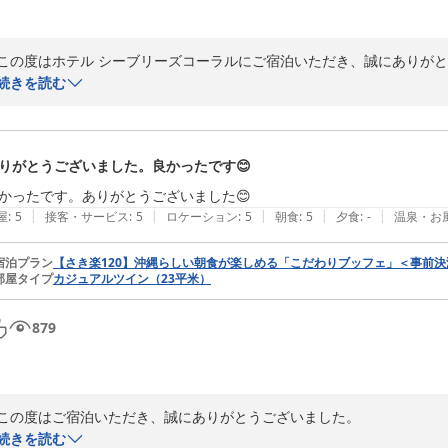
この度はホテル シーブリーズコーラルにご宿泊いただき、誠にありがと
続きを読む
「アクティブに楽しみたい人におすすめのホテル」とのお言葉をいただ
ホテル周辺には、シギラリゾートならではの温泉やレストラン、アクテ
りがとうございました。良かったです😊
ゾート内シャトルバスもご利用いただきながら、ご滞在をお楽しみいただ
これからも宮古島でのご旅行をより快適にお過ごしいただけるホテルを目
|
|
|
|
|
屋
:
5
接客・サービス
:
5
ロケーション
:
5
朝食
:
5
夕食
:
-
温泉・お
またのお越しをスタッフ一同、心よりお待ちしております。
宿泊プラン
【さき楽120】沖縄らしい朝食が楽しめる「こだわりブッフェ」＜事前決
部屋タイプ
カジュアルツイン（23平米）
ホテル シーブリーズコーラル＜宮古島＞
2026-07-01
879
この度はご宿泊いただき、誠にありがとうございました。

続きを読む