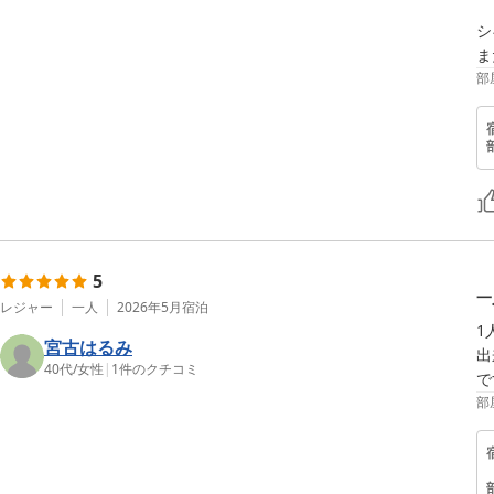
シ
ま
部
5
一
レジャー
一人
2026年5月
宿泊
1
宮古はるみ
出
40代
/
女性
|
1
件のクチコミ
で
部