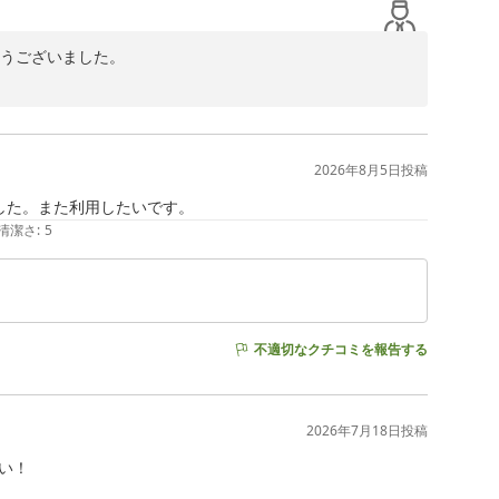
うございました。

じます。

2026年8月5日
投稿
ラルをご利用いただけますと幸いです。

した。また利用したいです。
清潔さ
:
5
不適切なクチコミを報告する
2026年7月18日
投稿
！
