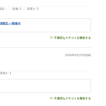
|
|
風呂
:
-
設備
:
5
清潔さ
:
5
済限定＞/朝食付
不適切なクチコミを報告する
2026年6月25日
投稿
清潔さ
:
3
不適切なクチコミを報告する