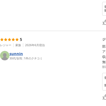
5
ジ
レジャー
家族
2026年6月
宿泊
部
ア
sunnin
収
30代
/
女性
|
1
件のクチコミ
無
部