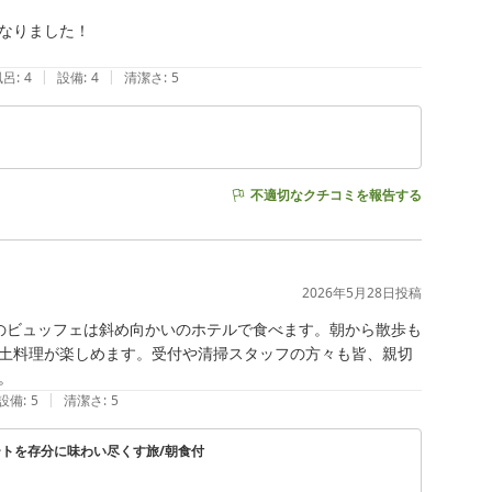
なりました！

|
|
風呂
:
4
設備
:
4
清潔さ
:
5
不適切なクチコミを報告する
2026年5月28日
投稿
のビュッフェは斜め向かいのホテルで食べます。朝から散歩も
土料理が楽しめます。受付や清掃スタッフの方々も皆、親切
。
|
設備
:
5
清潔さ
:
5
トを存分に味わい尽くす旅/朝食付