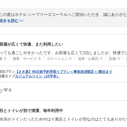
この度はホテル シーブリーズコーラルへご宿泊いただき、誠にありがと
続きを読む
ご滞在のご感想をお寄せいただき、ありがとうございます。

宮古島でのご旅行が素敵な思い出となりましたら、私どもも大変嬉しく存
部屋が広くて快適、また利用したい
また宮古島へお越しの機会がございましたら、ホテル シーブリーズコー
っても過ごしやすかったです。お部屋も広くて2泊しましたが、快適で
|
|
|
|
|
屋
:
5
接客・サービス
:
5
ロケーション
:
5
温泉・お風呂
:
5
設備
:
5
スタッフ一同、心よりお待ちしております。
宿泊プラン
【さき楽】90日前予約早取りプラン＜事前決済限定＞/素泊まり
ホテル シーブリーズコーラル＜宮古島＞
部屋タイプ
カジュアルツイン（23平米）
2026-07-01
5
呂とトイレが別で清潔、毎年利用中
水浴がメインだったためやはり風呂とトイレが別なのはとてもありがたい