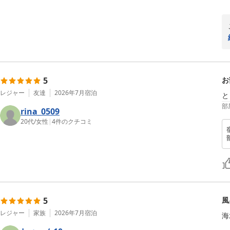
5
お
レジャー
友達
2026年7月
宿泊
と
部
rina_0509
20代
/
女性
|
4
件のクチコミ
5
風
レジャー
家族
2026年7月
宿泊
海