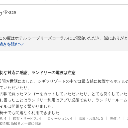
829
この度はホテル シーブリーズコーラルにご宿泊いただき、誠にありがと
続きを読む
お部屋の広さや客室からの景色にご満足いただけたとのこと、大変嬉しく
また、朝食会場までの移動も散歩としてお楽しみいただけたご様子に安
提供しております朝食では、沖縄ならではの郷土料理をはじめ、多彩な
切な対応に感謝、ランドリーの電波は注意
ことを嬉しく思います。

日間お世話にました。シギラリゾートの中では最安値に位置するホテル
ていただいたり、

さらに、フロントスタッフや清掃スタッフへの温かいお言葉をいただき
の駅で買ったマンゴーをカットしていただいたり、とても良くしていた
へ共有させていただきます。

し困ったことはランドリー利用はアプリ必須であり、ランドリールームでは
イルは問題なく繋がりました。

「次回も利用したい」とのお言葉は、私どもにとって何よりの励みです
椅子でも問題なく利用できました
めてまいります。

|
|
|
|
|
屋
:
4
接客・サービス
:
4
ロケーション
:
4
温泉・お風呂
:
5
設備
:
4
加情報
:
高齢者と一緒に宿泊
また宮古島へお越しの際は、ぜひホテル シーブリーズコーラルをご利