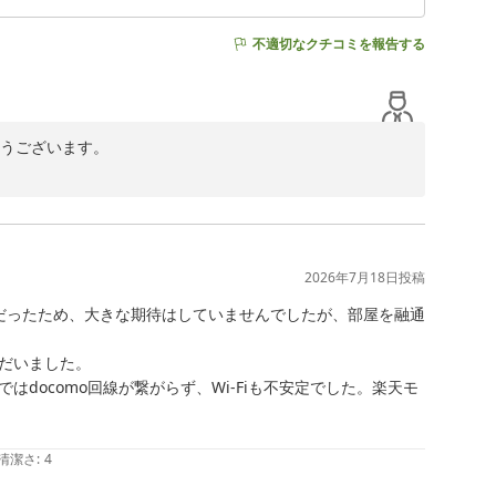
不適切なクチコミを報告する
うございます。

拝見いたしました。

心いたしました。ホットクロスポイント サンタモニカでご
メニューをご用意しておりますので、お楽しみいただけた
2026年7月18日
投稿
だったため、大きな期待はしていませんでしたが、部屋を融通
、心より感謝申し上げます。いただいたお言葉はスタッフ
だいました。

docomo回線が繋がらず、Wi-Fiも不安定でした。楽天モ
。今後もリーズナブルで快適なご滞在を提供できるよう努
清潔さ
:
4
用くださいませ。スタッフ一同、心よりお待ちしておりま