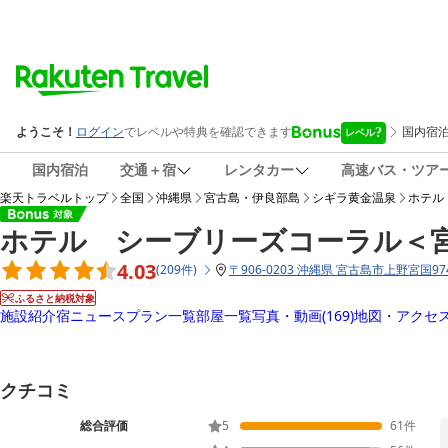
国内宿泊
交通＋宿
レンタカー
高速バス・ツア
楽天トラベルトップ
全国
沖縄県
宮古島・伊良部島
シギラ黄金温泉
ホテル
ホテル シーブリーズコーラル＜
4.03
(
209
件
)
〒
906-0203 沖縄県 宮古島市上野宮国974
ふるさと納税対象
施設紹介
宿ニュース
プラン一覧
部屋一覧
写真・動画
(169)
地図・アクセ
クチコミ
総合評価
5
61
件