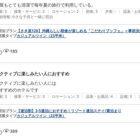
屋もとても清潔で毎年夏の旅行で利用している。
|
|
|
|
|
屋
:
5
接客・サービス
:
2
ロケーション
:
2
朝食
:
5
夕食
:
-
温泉・お
加情報
:
小さな子供と一緒に宿泊
宿泊プラン
【さき楽120】沖縄らしい朝食が楽しめる「こだわりブッフェ」＜事前決
部屋タイプ
カジュアルツイン（23平米）
185
クティブに楽しみたい人におすすめ
クティブに楽しみたい人には

すすめのホテルです
|
|
|
|
|
屋
:
3
接客・サービス
:
3
ロケーション
:
3
温泉・お風呂
:
4
設備
:
3
宿泊プラン
【連泊割】3-5連泊におすすめ！リゾート連泊ステイ/素泊まり
部屋タイプ
カジュアルツイン（23平米）
389