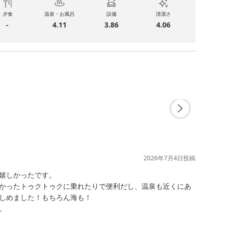
夕食
温泉・お風呂
設備
清潔さ
-
4.11
3.86
4.06
2026年7月4日
投稿
嬉しかったです。

かったトゥクトゥクに乗れたりで便利だし、温泉も近くにあ
しめました！もちろん海も！


