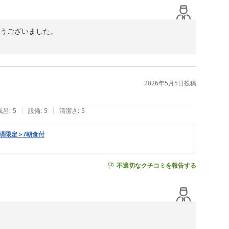
うございました。

き、大変嬉しく拝見いたしました。

ィビティなど、さまざまな施設をご用意しております。リ
2026年5月5日
投稿
けたのであれば幸いです。

指してまいります。

|
|
風呂
:
5
設備
:
5
清潔さ
:
5
済限定＞/朝食付
不適切なクチコミを報告する