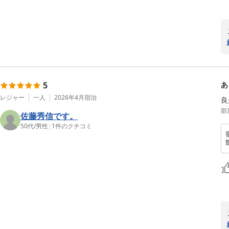
5
あ
レジャー
一人
2026年4月
宿泊
部
佐藤秀信です。
50代
/
男性
|
1
件のクチコミ