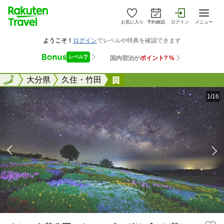
お気に入り
予約確認
ログイン
メニュー
全国
全国
大分県
久住・竹田
くじゅう花公園 キャンピ
1/16