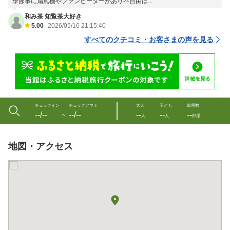
季節事に扇風機やファンヒーターがあり不自由は...
和み茶 知覧茶大好き
5.00
2026/05/16 21:15:40
すべてのクチコミ・お客さまの声を見る
チェックイン
チェックアウト
大人
子ども
部屋数
--/--
--/--
--
--
--
〜
人
人
部屋
地図・アクセス