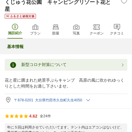
くじゅう花公園 キャンピングリゾート花と
星
施設紹介
プラン
部屋
写真
クーポン
クチコミ
基本情報
新型コロナ対策について
花と星に囲まれた絶景手ぶらキャンプ 高原の風に吹かれゆっく
りとした時間をお過し下さいませ。
〒878-0201 大分県竹田市久住町久住4050
4.62
全24件
年に５回は利用させていただいてます。テント内はエアコンはないけど、