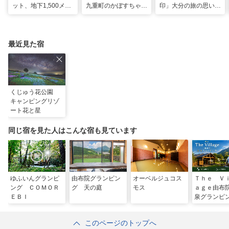
ット、地下1,500メー
九重町のかぼすちゃ
印」大分の旅の思い出
トルから沸く大地の恵
ん、悲願の全国2位に
のコレクション
み
最近見た宿
くじゅう花公園
キャンピングリゾ
ート花と星
同じ宿を見た人はこんな宿も見ています
ゆふいんグランピ
由布院グランピン
オーベルジュコス
Ｔｈｅ Ｖ
ング ＣＯＭＯＲ
グ 天の庭
モス
ａｇｅ由布
ＥＢＩ
泉グランピ
このページのトップへ