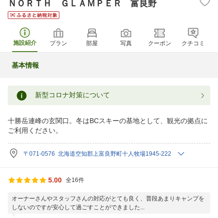
ＮＯＲＴＨ ＧＬＡＭＰＥＲ 富良野
施設紹介
プラン
部屋
写真
クーポン
クチコミ
基本情報
新型コロナ対策について
十勝岳連峰の玄関口。冬はBCスキーの基地として、観光の拠点に
ご利用ください。
〒071-0576 北海道空知郡上富良野町十人牧場1945-222
5.00
全16件
オーナーさんやスタッフさんの対応がとても良く、普段あまりキャンプを
しないのですが安心して過ごすことができました...