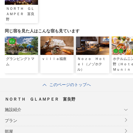
ＮＯＲＴＨ ＧＬ
ＡＭＰＥＲ 富良
野
同じ宿を見た人はこんな宿も見ています
グランピングトマ
ｖｉｌｌａ福座
Ｎｏｚｏ Ｈｏｔ
ホテルムニ
ム
ｅｌ（ノゾホテ
野（Ｈｏ
ル）
Ｍｕｎｉｎ
ｒａｎｏ）
このページのトップへ
ＮＯＲＴＨ ＧＬＡＭＰＥＲ 富良野
施設紹介
プラン
部屋