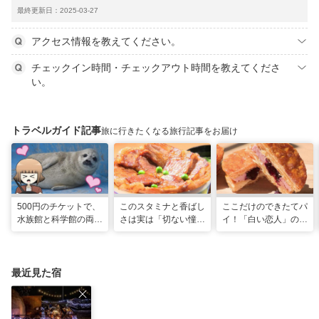
最終更新日：2025-03-27
アクセス情報を教えてください。
チェックイン時間・チェックアウト時間を教えてくださ
い。
トラベルガイド記事
旅に行きたくなる旅行記事をお届け
500円のチケットで、
このスタミナと香ばし
ここだけのできたてパ
水族館と科学館の両方
さは実は「切ない憧
イ！「白い恋人」の石
入れる！？お得感満載
れ」だった…！北海道
屋製菓直営初のオープ
の超穴場スポット！
グルメ「豚丼」のヒミ
ンキッチンが函館に
ツ
最近見た宿