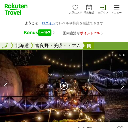
お気に入り
予約確認
ログイン
メニュー
全国
全国
北海道
富良野・美瑛・トマム
ＮＯＲＴＨ Ｇ
1/16