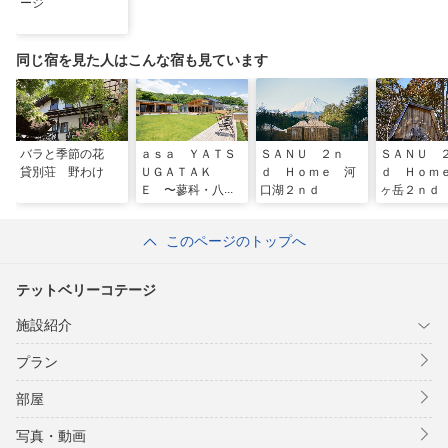
ージ
同じ宿を見た人はこんな宿も見ています
バラと季節の花
ａｓａ ＹＡＴＳ
ＳＡＮＵ ２ｎ
ＳＡＮＵ 
貸別荘 野わけ
ＵＧＡＴＡＫ
ｄ Ｈｏｍｅ 河
ｄ Ｈｏｍ
Ｅ 〜蓼科・八ヶ
口湖２ｎｄ
ヶ岳２ｎｄ
岳〜
このページのトップへ
テットベリーコテージ
施設紹介
プラン
部屋
写真・動画