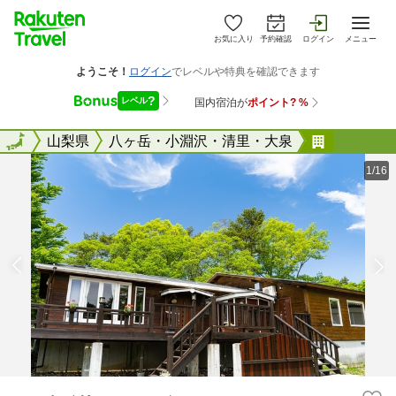
お気に入り
予約確認
ログイン
メニュー
全国
全国
山梨県
八ヶ岳・小淵沢・清里・大泉
テットベ
1/16