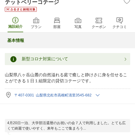
テットベリーコテージ
施設紹介
プラン
部屋
写真
クーポン
クチコミ
基本情報
新型コロナ対策について
山梨県八ヶ岳山麓の自然溢れる庭で癒しと静けさに身を任せるこ
とができる１日１組限定の貸切コテージです。
〒407-0301 山梨県北杜市高根町清里3545-682
4月20日一泊、大学部活還暦のお祝いの会７人で利用しました。とても広
くて綺麗で使いやすく、来年もここで集まろう...