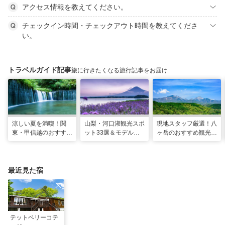
アクセス情報を教えてください。
チェックイン時間・チェックアウト時間を教えてくださ
い。
トラベルガイド記事
旅に行きたくなる旅行記事をお届け
涼しい夏を満喫！関
山梨・河口湖観光スポ
現地スタッフ厳選！八
東・甲信越のおすすめ
ット33選＆モデルコ
ヶ岳のおすすめ観光ス
避暑地14選
ース！絶景や温泉も
ポット18選
最近見た宿
テットベリーコテ