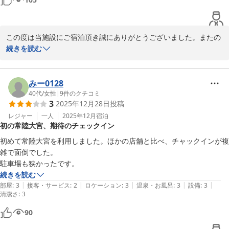
この度は当施設にご宿泊頂き誠にありがとうございました。またの
ご利用を心よりお待ちしています。ご投稿ありがとうございまし
続きを読む
た。
トレイルイン常陸大宮（Ｔｒａｉｌ ｉｎｎ 常陸大宮）
みー0128
2026-03-31
40代
/
女性
|
9
件のクチコミ
3
2025年12月28日
投稿
レジャー
一人
2025年12月
宿泊
初の常陸大宮、期待のチェックイン
初めて常陸大宮を利用しました。ほかの店舗と比べ、チャックインが複
雑で面倒でした。

駐車場も狭かったです。
続きを読む
|
|
|
|
|
部屋
:
3
接客・サービス
:
2
ロケーション
:
3
温泉・お風呂
:
3
設備
:
3
清潔さ
:
3
90