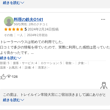
うございます。

続きを読む
お褒めいただき大変光栄でございます。

お客様のまたのご利用を心よりお待ちしております。

ご投稿ありがとうございました。
料理の鉄夫O141
50代
/
男性
|
2
件のクチコミ
2024-08-22
5
2024年2月24日
投稿
その他
一人
2024年2月
宿泊
トレーラーハウスは初めての利用でした。

口コミで多少の情報を得ていたので、実際に利用した感想は思っていた
より良かったです。

近くを走るトラック等の騒音も多少はしましたが、良く眠れました。

続きを読む
|
|
|
|
|
浴槽も狭かったですが、お湯にゆっくりとつかることができました。

部屋
:
5
接客・サービス
:
4
ロケーション
:
5
朝食
:
-
夕食
:
-
|
|
温泉・お風呂
:
4
設備
:
4
清潔さ
:
-
ただ一つ、改善してもらいたいのが、チェックインの方法を調べようと
しても非常にわかりずらいことです。よくある質問で「チェックインの
126
方法」とあり、回答は「ホームページに記載されています」となってい
ますが、大変探しずらい。そこからジャンプして簡単に見れるように改
善してください。初めて利用する人は戸惑います。不親切なホームペー
この度は、トレイルイン常陸大宮にご宿泊頂きまして誠にありがと
ジの作りになっています。

うございます。

続きを読む
またリピートするつもりですので、是非よろしくお願いします！
ホームページにつきましての貴重なご意見ありがとうございます。