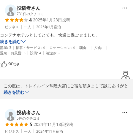
参考にさせていただきます。

お客様のまたのご利用を心よりお待ちしております。

投稿者さん
ご投稿ありがとうございました。
731
件のクチコミ
4
2025年1月23日
投稿
2024-08-22
ビジネス
一人
2025年1月
宿泊
コンテナホテルとしてとても、快適に過ごせました。
続きを読む
|
|
|
|
|
部屋
:
3
接客・サービス
:
4
ロケーション
:
4
朝食
:
-
夕食
:
-
|
|
温泉・お風呂
:
3
設備
:
4
清潔さ
:
-
59
この度は、トレイルイン常陸大宮にご宿泊頂きまして誠にありがと
うございます。

続きを読む
快適にお過ごしいただけたとのこと、嬉しく存じます。

お客様のまたのご利用を心よりお待ちしております。

ご投稿ありがとうございました。
投稿者さん
5
件のクチコミ
2025-01-24
5
2024年11月18日
投稿
ビジネス
一人
2024年11月
宿泊