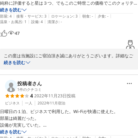
純粋に評価すると星は３つ、でもこのご時世この価格でこのクォリティ
を維持している企業努力にオマケで4つです。決して広くはないけど必
続きを読む
|
|
|
|
|
要にして最低限の広さは確保した部屋、同じく過不足のないアメニティ
部屋
:
4
接客・サービス
:
3
ロケーション
:
3
朝食
:
-
夕食
:
-
|
|
温泉・お風呂
:
1
設備
:
4
清潔さ
:
-
は個人的にはgood。ただなんといっても狭すぎるバスタブは過去に無
いレベルでシャワー浴びるのがやっと。風呂にうるさい人はやめたほう
47
が良いです。個人的には洗濯機は不要でむしろ洗濯機1台分バスタブが
広い方がうれしいので洗濯機と大きめのバスタブだちらかの選択ができ
るといいと思いました。あと原因不明の微妙な匂いが気になったので空
この度は当施設にご宿泊頂き誠にありがとうございます。詳細なご
気清浄機かプラズマクラスター付きのエアコンがあったら尚いいです
評価誠にありがとうございます。貴重なご意見として頂戴させて頂
続きを読む
ね。とはいえこの価格のままならまた利用したいとは思います。
きます。またのご利用を心よりお待ちしております。この度はご投
稿ありがとうございました。
投稿者さん
2023-04-19
1
件のクチコミ
4
2022年11月23日
投稿
ビジネス
一人
2022年11月
宿泊
日曜日の１泊、ビジネスで利用した。Wi-Fiが快適に使えた。

部屋は綺麗だった。

設備が充実していた。

洗濯機、シンク、冷蔵庫、電子レンジ、電気ポット、クッキングヒータ
続きを読む
|
|
|
|
|