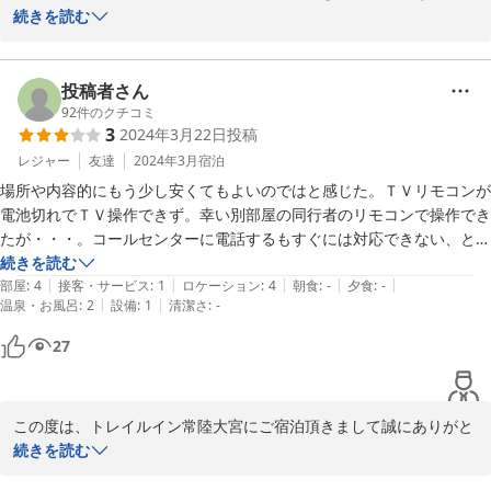
うございます。

続きを読む
電池切れにつきましては、ご不便をおかけして申し訳ございません
でした。

お客様のまたのご利用を心よりお待ちしております。

投稿者さん
ご投稿ありがとうございました。
92
件のクチコミ
3
2024年3月22日
投稿
2024-11-05
レジャー
友達
2024年3月
宿泊
場所や内容的にもう少し安くてもよいのではと感じた。ＴＶリモコンが
電池切れでＴＶ操作できず。幸い別部屋の同行者のリモコンで操作でき
たが・・・。コールセンターに電話するもすぐには対応できない、と。
無人で運用するのであれば、このようなことはくれぐれも無いようにし
続きを読む
|
|
|
|
|
てもらいたい。
部屋
:
4
接客・サービス
:
1
ロケーション
:
4
朝食
:
-
夕食
:
-
|
|
温泉・お風呂
:
2
設備
:
1
清潔さ
:
-
27
この度は、トレイルイン常陸大宮にご宿泊頂きまして誠にありがと
うございます。

続きを読む
TVリモコンの件、ご不便をおかけして申し訳ございませんでした。
