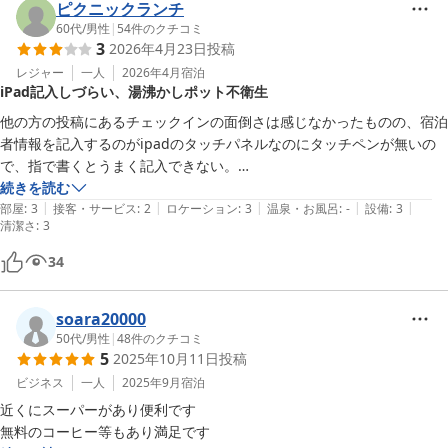
ピクニックランチ
60代
/
男性
|
54
件のクチコミ
3
2026年4月23日
投稿
レジャー
一人
2026年4月
宿泊
iPad記入しづらい、湯沸かしポット不衛生
他の方の投稿にあるチェックインの面倒さは感じなかったものの、宿泊
者情報を記入するのがipadのタッチパネルなのにタッチペンが無いの
で、指で書くとうまく記入できない。

部屋備え付けの湯沸かしポットが濡れたままで、中がカビだか水垢なの
続きを読む
|
|
|
|
|
かでいっぱいでとても使う気になれず。

部屋
:
3
接客・サービス
:
2
ロケーション
:
3
温泉・お風呂
:
-
設備
:
3
清潔さ
:
3
近所に食事処やスーパーはあるので、立地的には便利です。
34
soara20000
50代
/
男性
|
48
件のクチコミ
5
2025年10月11日
投稿
ビジネス
一人
2025年9月
宿泊
近くにスーパーがあり便利です

無料のコーヒー等もあり満足です