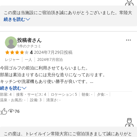
この度は当施設にご宿泊頂き誠にありがとうございました。常陸大
宮のシステムは他施設と比べて初期型のためご不便をおかしてしま
続きを読む
いました。またのご利用を心よりお待ちしています。ご投稿ありが
とうございました。
投稿者さん
トレイルイン常陸大宮（Ｔｒａｉｌ ｉｎｎ 常陸大宮）
1
件のクチコミ
2026-03-31
4
2024年7月29日
投稿
レジャー
一人
2024年7月
宿泊
今回ゴルフの前泊に利用させてもらいました。

部屋は素泊まりするには充分な造りになっております。

キッチンや洗濯機もあり使い勝手が良いです。

続きを読む
|
|
|
|
|
ドラックストアやスーパー、あとワークマンが直ぐ近くにあり便利でし
部屋
:
4
接客・サービス
:
4
ロケーション
:
5
朝食
:
-
夕食
:
-
|
|
温泉・お風呂
:
-
設備
:
3
清潔さ
:
-
た。

また利用させて頂きます！
76
この度は、トレイルイン常陸大宮にご宿泊頂きまして誠にありがと