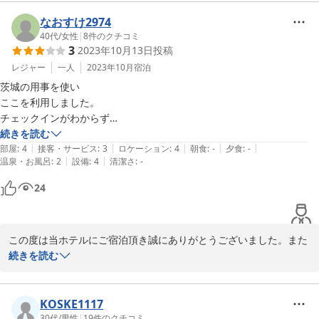
お客様のまたのご利用を心よりお待ちしております。

ご投稿ありがとうございました。
なおすけ2974
40代
/
女性
|
8
件のクチコミ
2024-08-22
3
2023年10月13日
投稿
レジャー
一人
2023年10月
宿泊
茨城の用事を使い

ここを利用しました。

チェックインがわからず

電話して手続きしてました。

続きを読む
|
|
|
|
|
部屋はシンプルですが

部屋
:
4
接客・サービス
:
3
ロケーション
:
4
朝食
:
-
夕食
:
-
|
|
温泉・お風呂
:
2
設備
:
4
清潔さ
:
-
お風呂が狭く

立ち上がれませんでした。

24
洗濯機も利用させていただきました。

買い物が近くに

ヨークベニマル

この度は当ホテルにご宿泊頂き誠にありがとうございました。また
食事は

のご利用を心よりお待ちしております。ご投稿ありがとうございま
続きを読む
すき家

した。
幸楽苑

がありましたが

2023-10-27
KOSKE1117
ベニマルで充分です。

30代
/
男性
|
19
件のクチコミ