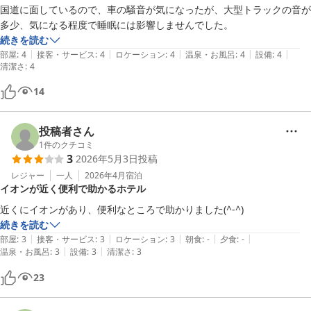
国道に面しているので、車の騒音が気になったが、大型トラックの音が
多少、気になる程度で睡眠には影響しませんでした。
続きを読む
|
|
|
|
|
部屋
:
4
接客・サービス
:
4
ロケーション
:
4
温泉・お風呂
:
4
設備
:
4
清潔さ
:
4
14
投稿者さん
1
件のクチコミ
3
2026年5月3日
投稿
レジャー
一人
2026年4月
宿泊
イオンが近く便利で助かるホテル
近くにイオンがあり、便利なところで助かりました(^-^)
続きを読む
|
|
|
|
|
部屋
:
3
接客・サービス
:
3
ロケーション
:
3
朝食
:
-
夕食
:
-
|
|
温泉・お風呂
:
3
設備
:
3
清潔さ
:
3
23