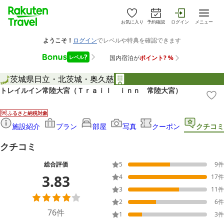
お気に入り
予約確認
ログイン
メニュー
茨城県
日立・北茨城・奥久慈
トレイルイン常陸大宮（Ｔｒａｉｌ ｉｎｎ 常陸大宮）
ふるさと納税対象
施設紹介
プラン
部屋
写真
クーポン
クチコミ
クチコミ
総合評価
5
9
件
3.83
4
17
件
3
11
件
2
6
件
76
件
1
3
件