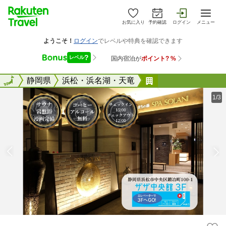
お気に入り
予約確認
ログイン
メニュー
全国
全国
静岡県
浜松・浜名湖・天竜
かじまちの湯 Ｓ
1/3