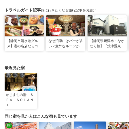
トラベルガイド記事
旅に行きたくなる旅行記事をお届け
【静岡市清水港グル
なぜ沼津にはバーが多
【静岡県焼津市・なか
メ】港の名店ならコ
い？意外なルーツがわ
むら館】「焼津温泉」
コ！マグロ食べ比べや
かる店へ【静岡県沼津
発祥の地で「浮遊体
激レア“サバの氷室盛
市・BAR FRANK／ね
験」 開発期間3年の温
り”港周辺の店5選
こと白鳥】
泉商品で手がすべすべ
最近見た宿
かじまちの湯 Ｓ
ＰＡ ＳＯＬＡＮ
Ｉ
同じ宿を見た人はこんな宿も見ています