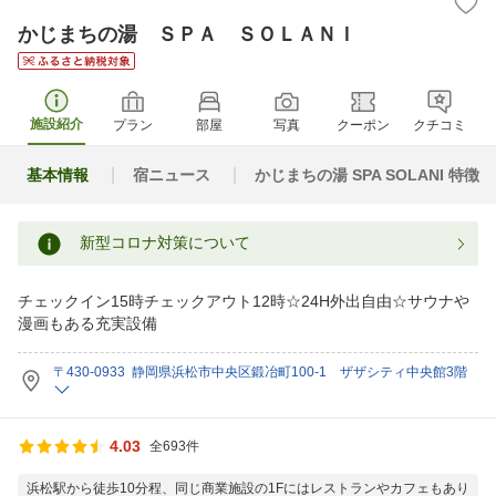
かじまちの湯 ＳＰＡ ＳＯＬＡＮＩ
施設紹介
プラン
部屋
写真
クーポン
クチコミ
基本情報
宿ニュース
かじまちの湯 SPA SOLANI 特徴
新型コロナ対策について
チェックイン15時チェックアウト12時☆24H外出自由☆サウナや
漫画もある充実設備
〒430-0933 静岡県浜松市中央区鍛冶町100-1 ザザシティ中央館3階
4.03
全693件
浜松駅から徒歩10分程、同じ商業施設の1Fにはレストランやカフェもあり