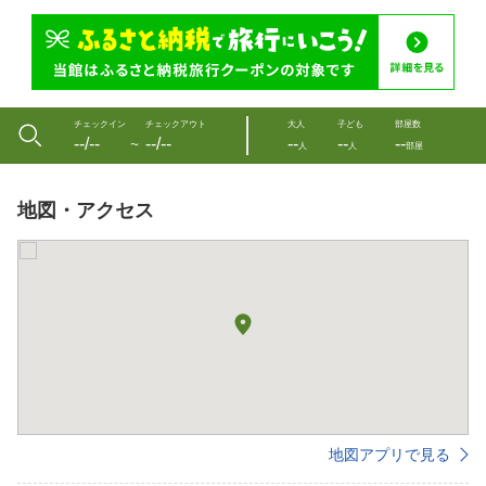
チェックイン
チェックアウト
大人
子ども
部屋数
--/--
--/--
--
--
--
〜
人
人
部屋
地図・アクセス
地図アプリで見る