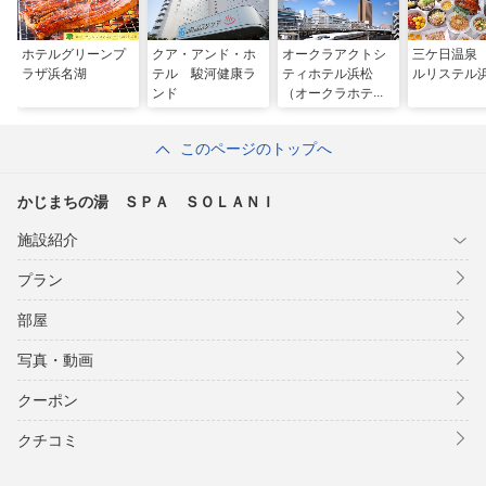
ホテルグリーンプ
クア・アンド・ホ
オークラアクトシ
三ケ日温泉
ラザ浜名湖
テル 駿河健康ラ
ティホテル浜松
ルリステル
ンド
（オークラホテル
ズ＆リゾーツ）
このページのトップへ
かじまちの湯 ＳＰＡ ＳＯＬＡＮＩ
施設紹介
プラン
部屋
写真・動画
クーポン
クチコミ