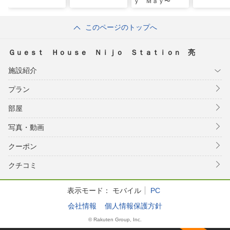
ｙ Ｍａｙ〜
このページのトップへ
Ｇｕｅｓｔ Ｈｏｕｓｅ Ｎｉｊｏ Ｓｔａｔｉｏｎ 亮
施設紹介
プラン
部屋
写真・動画
クーポン
クチコミ
表示モード：
モバイル
PC
会社情報
個人情報保護方針
© Rakuten Group, Inc.