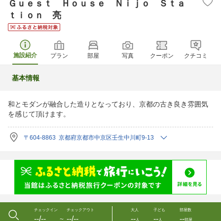
Ｇｕｅｓｔ Ｈｏｕｓｅ Ｎｉｊｏ Ｓｔａ
ｔｉｏｎ 亮
施設紹介
プラン
部屋
写真
クーポン
クチコミ
基本情報
和とモダンが融合した造りとなっており、京都の古き良き雰囲気
を感じて頂けます。
〒604-8863 京都府京都市中京区壬生中川町9-13
チェックイン
チェックアウト
大人
子ども
部屋数
--/--
--/--
--
--
--
〜
人
人
部屋