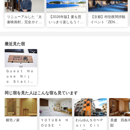
リニューアルした「太
【2026年版】夏を思
【京都】特別夜間拝観
秦映画村」完全ガイ
いっきり楽しもう！関
イベント「ZEN
ド。イマーシブ体験
西のおすすめ海水浴
NIGHT 東福寺」が開
に"18禁”コンテンツま
場・ビーチ18選
催！ “脳をととのえ
で！
る”没入型サウンドア
ートナイトを
最近見た宿
Ｇｕｅｓｔ Ｈｏ
ｕｓｅ Ｎｉｊ
ｏ Ｓｔａｔｉｏ
ｎ 亮
同じ宿を見た人はこんな宿も見ています
櫛笥ノ家
ＹＯＴＵＢＡ Ｈ
わらゆんＳＯ〜Ｐ
美盧 四条
ＯＵＳＥ ＾
ｏｒｔ Ｃｉｔ
邸