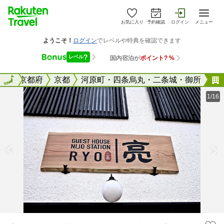
お気に入り
予約確認
ログイン
メニュー
全国
全国
京都府
京都
河原町・四条烏丸・二条城・御所
1/16