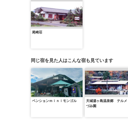
尾崎荘
同じ宿を見た人はこんな宿も見ています
ペンションｍｉｎｉモンゴル
天城湯ヶ島温泉郷 テルメ
づみ園