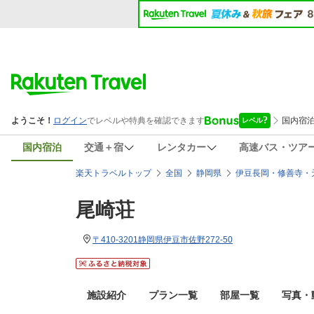
国内宿泊
交通＋宿
レンタカー
高速バス・ツア
楽天トラベルトップ
全国
静岡県
伊豆長岡・修善寺・
尾崎荘
〒410-3201静岡県伊豆市佐野272-50
施設紹介
プラン一覧
部屋一覧
写真・動