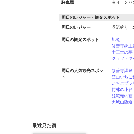
駐車場
有り ３０
周辺のレジャー・観光スポット
周辺のレジャー
渓流釣り 
周辺の観光スポット
旭滝
修善寺郷土
十三士の墓
クラフトギ
周辺の人気観光スポッ
修善寺温泉
ト
韮山いちご
いちごプラ
竹林の小径
源範頼の墓
天城山隧道
最近見た宿