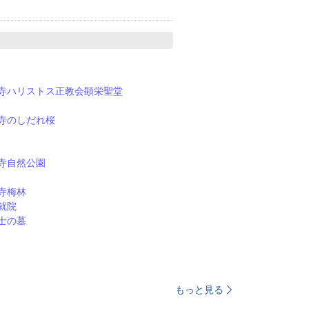
寺ハリストス正教会顕栄聖堂
寺のしだれ桜
寺自然公園
寺梅林
就院
士の墓
もっと見る