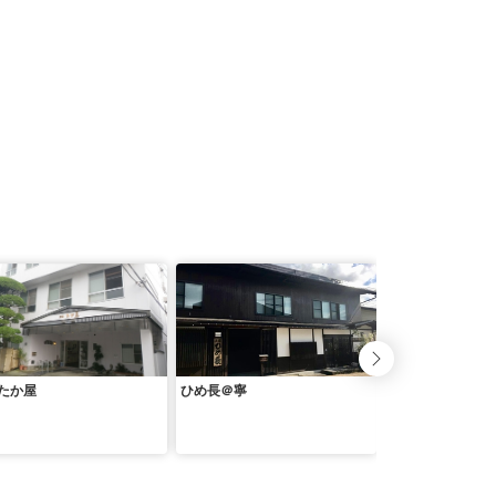
たか屋
ひめ長＠寧
ＡＺＵＲ 伊豆高
ｅａｕ ＾