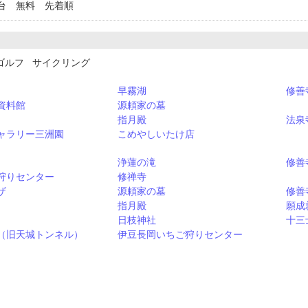
台 無料 先着順
ゴルフ サイクリング
早霧湖
修善
資料館
源頼家の墓
指月殿
法泉
ャラリー三洲園
こめやしいたけ店
浄蓮の滝
修善
狩りセンター
修禅寺
ザ
源頼家の墓
修善
指月殿
願成
日枝神社
十三
（旧天城トンネル）
伊豆長岡いちご狩りセンター