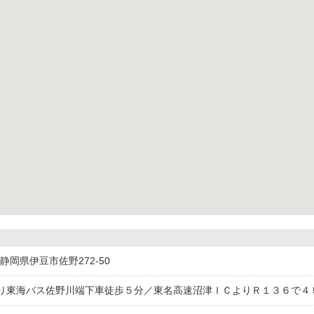
01静岡県伊豆市佐野272-50
り東海バス佐野川端下車徒歩５分／東名高速沼津ＩＣよりＲ１３６で４