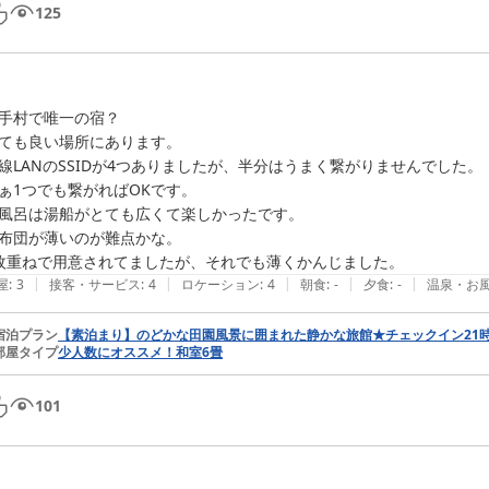
125
手村で唯一の宿？

ても良い場所にあります。

線LANのSSIDが4つありましたが、半分はうまく繋がりませんでした。

ぁ1つでも繋がればOKです。

風呂は湯船がとても広くて楽しかったです。

布団が薄いのが難点かな。

枚重ねで用意されてましたが、それでも薄くかんじました。
|
|
|
|
|
屋
:
3
接客・サービス
:
4
ロケーション
:
4
朝食
:
-
夕食
:
-
温泉・お
宿泊プラン
【素泊まり】のどかな田園風景に囲まれた静かな旅館★チェックイン21時
部屋タイプ
少人数にオススメ！和室6畳
101