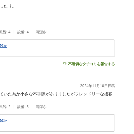
たり。

|
|
風呂
:
4
設備
:
4
清潔さ
:
-
風呂≫
不適切なクチコミを報告する
2024年11月10日
投稿
ていた為か小さな不手際がありましたがフレンドリーな接客
|
|
風呂
:
2
設備
:
3
清潔さ
:
-
風呂≫