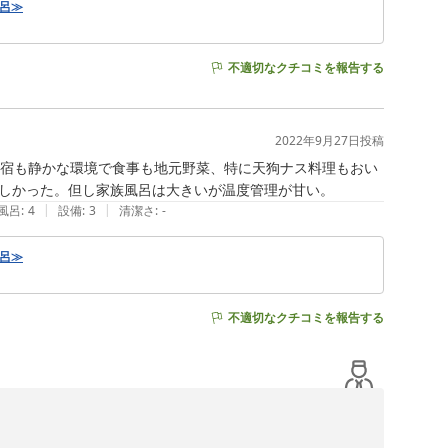
風呂≫
不適切なクチコミを報告する
2022年9月27日
投稿
。宿も静かな環境で食事も地元野菜、特に天狗ナス料理もおい
しかった。但し家族風呂は大きいが温度管理が甘い。
|
|
風呂
:
4
設備
:
3
清潔さ
:
-
風呂≫
不適切なクチコミを報告する
ざいました。
