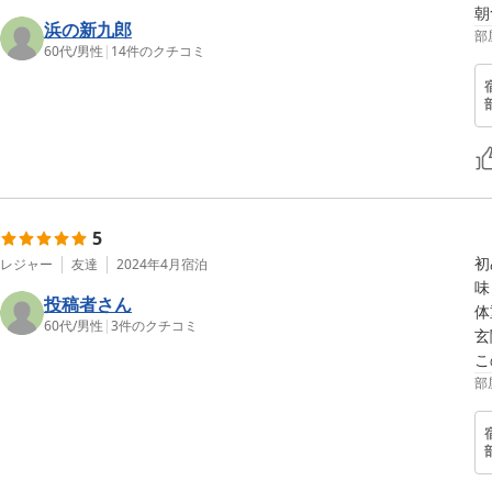
浜の新九郎
部
60代
/
男性
|
14
件のクチコミ
5
初
レジャー
友達
2024年4月
宿泊
味
投稿者さん
体
60代
/
男性
|
3
件のクチコミ
玄
部