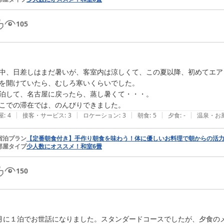
105
中、日差しはまだ暑いが、客室内は涼しくて、この夏以降、初めてエア
を開けていたら、むしろ寒いくらいでした。

泊して、名古屋に戻ったら、蒸し暑くて・・・。

|
|
|
|
|
屋
:
4
接客・サービス
:
3
ロケーション
:
3
朝食
:
5
夕食
:
-
温泉・お
宿泊プラン
【定番朝食付き】手作り朝食を味わう！体に優しいお料理で朝からの活力
部屋タイプ
少人数にオススメ！和室6畳
150
月に１泊でお世話になりました。スタンダードコースでしたが、夕食の