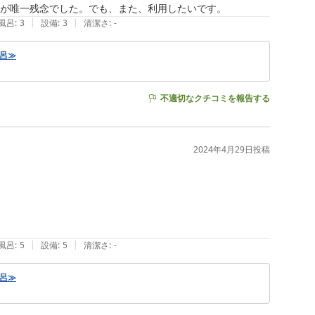
|
|
風呂
:
3
設備
:
3
清潔さ
:
-
風呂≫
不適切なクチコミを報告する
2024年4月29日
投稿
|
|
風呂
:
5
設備
:
5
清潔さ
:
-
風呂≫