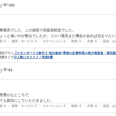
100
事最高でした、この値段で高級旅館波でした。

|
|
|
|
|
屋
:
4
接客・サービス
:
5
ロケーション
:
3
朝食
:
5
夕食
:
5
温泉・お
宿泊プラン
【スタンダード-2食付-】地元食材×季節の定番料理≪朝夕個室食・貸切
部屋タイプ
少人数にオススメ！和室6畳
83
然豊かなところで

ても親切にしていただきました。
|
|
|
|
|
屋
:
4
接客・サービス
:
5
ロケーション
:
4
朝食
:
4
夕食
:
4
温泉・お