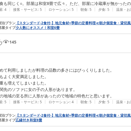
|
|
|
|
|
屋
:
4
接客・サービス
:
5
ロケーション
:
5
朝食
:
5
夕食
:
5
温泉・お
宿泊プラン
【スタンダード-2食付-】地元食材×季節の定番料理≪朝夕個室食・貸切
部屋タイプ
少人数にオススメ！和室6畳
145
めて利用しましたが料理の品数の多さにはびっくりしました。

もよく大変満足しました。

重も増えてしまいました。

関先のソファに女の子の人形があります。

|
|
|
|
|
屋
:
5
接客・サービス
:
5
ロケーション
:
4
朝食
:
5
夕食
:
5
温泉・お
宿泊プラン
【スタンダード-2食付-】地元食材×季節の定番料理≪朝夕個室食・貸切
部屋タイプ
広縁付き和室8畳