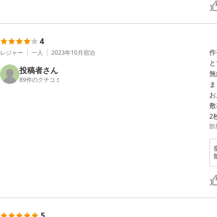
4
作
レジャー
一人
2023年10月
宿泊
と
投稿者さん
無
89
件のクチコミ
ま
お
敷
2
部
5