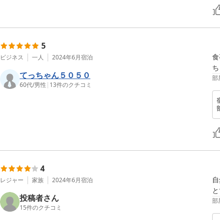
5
食
ビジネス
一人
2024年6月
宿泊
てっちゃん５０５０
部
60代
/
男性
|
13
件のクチコミ
4
自
レジャー
家族
2024年6月
宿泊
と
投稿者さん
部
15
件のクチコミ