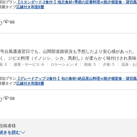
宿泊プラン
【スタンダード-2食付-】地元食材×季節の定番料理≪朝夕個室食・貸切
部屋タイプ
広縁付き和室8畳
66
4号台風通過翌日でも、山間部道路状況も予想したより安心感があった
く、ジビエ料理（イノシシ、シカ、馬刺し）が柔らかく味付けされ美味
|
|
|
|
|
屋
:
3
接客・サービス
:
4
ロケーション
:
4
朝食
:
5
夕食
:
5
温泉・お
宿泊プラン
【グレードアップ-2食付-】旬の食材×絶品里山料理≪朝夕個室食・貸切
部屋タイプ
広縁付き和室8畳
58
投稿者様

この度は数ある宿の中から当宿にご宿泊くださいまして誠にありがとうご
続きを読む