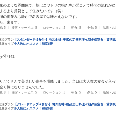
家のような雰囲気で、朝はニワトリの鳴き声が聞こえて時間の流れがゆっ
まるより賃貸として住みたいです（笑）

域の街並みも静かで名古屋では味わえないです。

た、来ます。
|
|
|
|
|
屋
:
5
接客・サービス
:
5
ロケーション
:
5
朝食
:
5
夕食
:
5
温泉・お
宿泊プラン
【スタンダード-2食付-】地元食材×季節の定番料理≪朝夕個室食・貸切
部屋タイプ
少人数にオススメ！和室6畳
142
りだくさんで美味しい食事を堪能しました。当日は大人数の宴会が入っ
全く気になりませんでした。
|
|
|
|
|
屋
:
3
接客・サービス
:
5
ロケーション
:
5
朝食
:
5
夕食
:
5
温泉・お
宿泊プラン
【グレードアップ-2食付-】旬の食材×絶品里山料理≪朝夕個室食・貸切
部屋タイプ
少人数にオススメ！和室6畳