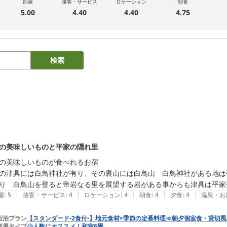
部屋
接客・サービス
ロケーション
朝食
5.00
4.40
4.40
4.75
検索
の美味しいものと平家の隠れ里
の美味しいものが食べれるお宿　

の津具には白鳥神社が有り、その裏山には白鳥山　白鳥神社がある地は
り　白鳥山を登ると帝岩なる里を展望する岩がある事からも津具は平家
|
|
|
|
|
屋
:
5
接客・サービス
:
4
ロケーション
:
4
朝食
:
4
夕食
:
4
温泉・お
宿泊プラン
【スタンダード-2食付-】地元食材×季節の定番料理≪朝夕個室食・貸切
部屋タイプ
少人数にオススメ！和室6畳