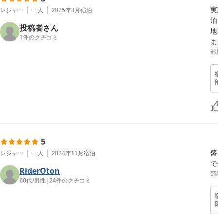
実
レジャー
一人
2025年3月
宿泊
泊
投稿者さん
地
1
件のクチコミ
ま
部
5
盛
レジャー
一人
2024年11月
宿泊
で
RiderOton
部
60代
/
男性
|
24
件のクチコミ