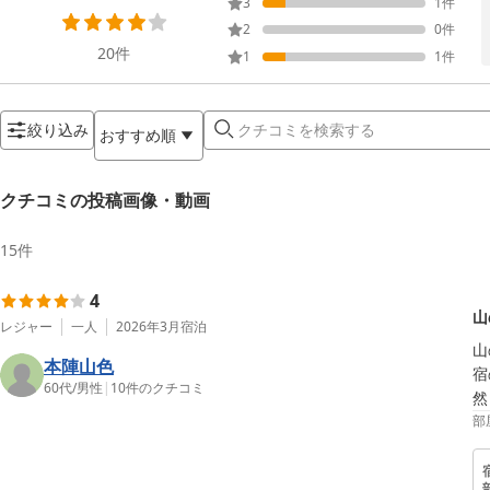
3
1
件
2
0
件
20
件
1
1
件
絞り込み
おすすめ順
クチコミの投稿画像・動画
15
件
4
山
レジャー
一人
2026年3月
宿泊
山
本陣山色
宿
60代
/
男性
|
10
件のクチコミ
然
部