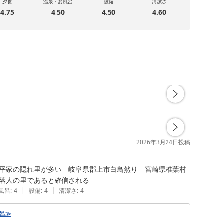
夕食
温泉・お風呂
設備
清潔さ
4.75
4.50
4.50
4.60
2026年3月24日
投稿
平家の隠れ里が多い　岐阜県郡上市白鳥然り　宮崎県椎葉村
落人の里であると確信される
|
|
風呂
:
4
設備
:
4
清潔さ
:
4
風呂≫