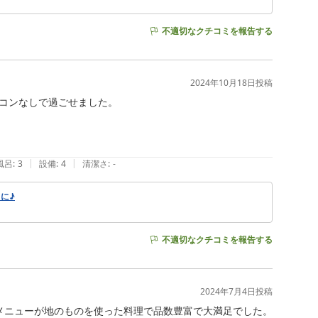
不適切なクチコミを報告する
2024年10月18日
投稿
コンなしで過ごせました。

|
|
風呂
:
3
設備
:
4
清潔さ
:
-
に♪
不適切なクチコミを報告する
2024年7月4日
投稿
メニューが地のものを使った料理で品数豊富で大満足でした。