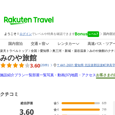
国内宿泊
交通＋宿
レンタカー
高速バス・ツア
楽天トラベルトップ
全国
愛知県
奥三河・新城・湯谷温泉
みのや旅館
のクチ
みのや旅館
3.60
(
20
件
)
〒
441-2601 愛知県 北設楽郡設楽町津具字
施設紹介
プラン一覧
部屋一覧
写真・動画
(37)
地図・アクセス
お客さまの
クチコミ
総合評価
5
6
件
3.60
4
7
件