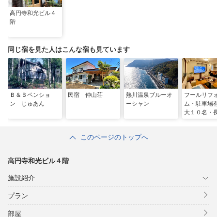
高円寺和光ビル４
階
同じ宿を見た人はこんな宿も見ています
Ｂ＆Ｂペンショ
民宿 仲山荘
熱川温泉ブルーオ
フールリフ
ン じゅあん
ーシャン
ム・駐車場
大１０名・
在割引あり
このページのトップへ
高円寺和光ビル４階
施設紹介
プラン
部屋