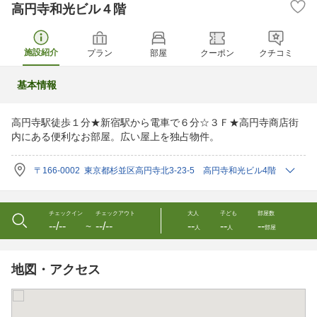
高円寺和光ビル４階
施設紹介
プラン
部屋
クーポン
クチコミ
基本情報
高円寺駅徒歩１分★新宿駅から電車で６分☆３Ｆ★高円寺商店街
内にある便利なお部屋。広い屋上を独占物件。
〒166-0002 東京都杉並区高円寺北3-23-5 高円寺和光ビル4階
チェックイン
チェックアウト
大人
子ども
部屋数
--/--
--/--
--
--
--
〜
人
人
部屋
地図・アクセス