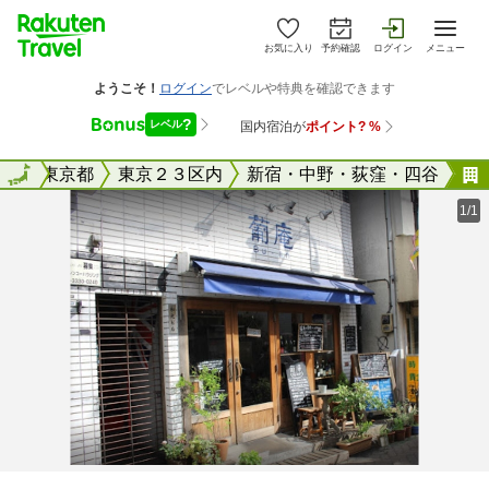
お気に入り
予約確認
ログイン
メニュー
全国
全国
東京都
東京２３区内
新宿・中野・荻窪・四谷
1/1