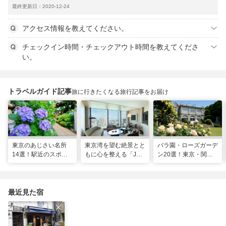
最終更新日：2020-12-24
アクセス情報を教えてください。
チェックイン時間・チェックアウト時間を教えてくださ
い。
トラベルガイド記事
旅に行きたくなる旅行記事をお届け
東京のあじさい名所
東京湾を望む絶景とと
バラ園・ローズガーデ
14選！駅近のスポッ
もに心を整える「JW
ン20選！東京・関東
トや2026年見頃情報
マリオット・ホテル東
の名所をご紹介
も
京」でのマインドフル
な滞在
最近見た宿