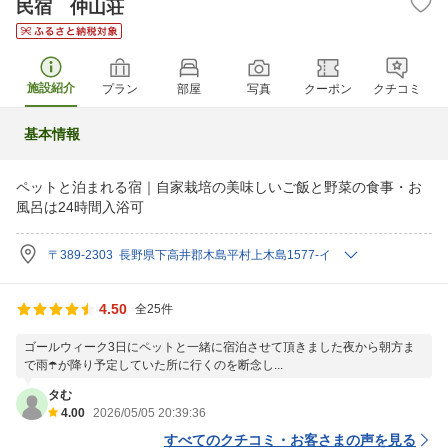
民宿 仲山荘
施設紹介
プラン
部屋
写真
クーポン
クチコミ
基本情報
ペットと泊まれる宿｜自家栽培の美味しいご飯と野菜の食事・お
風呂は24時間入浴可
〒389-2303 長野県下高井郡木島平村上木島1577-イ
4.50
全25件
ゴールウィーク3日にペットと一緒に宿泊させて頂きました夜から朝方ま
で雨☂️が降り予定していた所に行くのを断念し...
タむ
4.00
2026/05/05 20:39:36
すべてのクチコミ・お客さまの声を見る