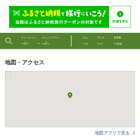
チェックイン
チェックアウト
大人
子ども
部屋数
--/--
--/--
--
--
--
〜
人
人
部屋
地図・アクセス
地図アプリで見る