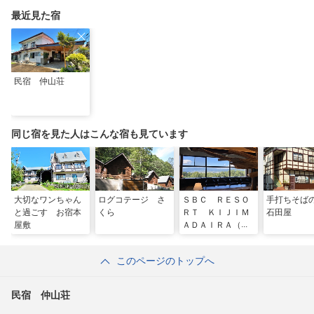
最近見た宿
民宿 仲山荘
同じ宿を見た人はこんな宿も見ています
大切なワンちゃん
ログコテージ さ
ＳＢＣ ＲＥＳＯ
手打ちそ
と過ごす お宿本
くら
ＲＴ ＫＩＪＩＭ
石田屋
屋敷
ＡＤＡＩＲＡ（旧
パノラマランド木
島平）
このページのトップへ
民宿 仲山荘