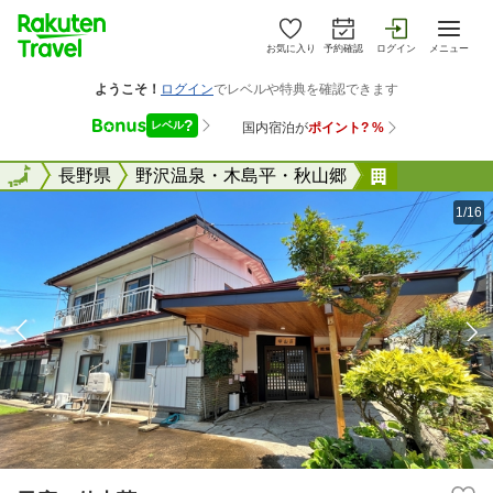
お気に入り
予約確認
ログイン
メニュー
全国
全国
長野県
野沢温泉・木島平・秋山郷
民宿 仲山
1/16