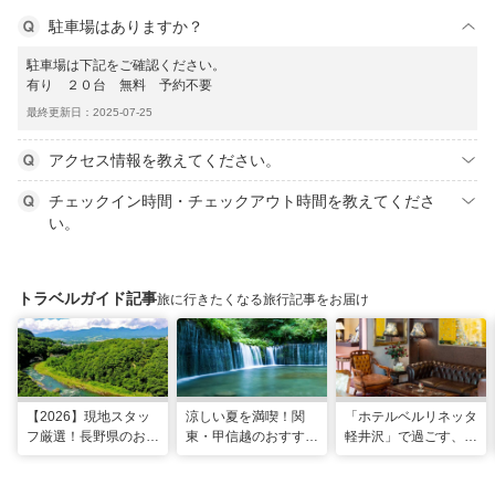
駐車場はありますか？
駐車場は下記をご確認ください。
有り ２０台 無料 予約不要
最終更新日：2025-07-25
アクセス情報を教えてください。
チェックイン時間・チェックアウト時間を教えてくださ
い。
トラベルガイド記事
旅に行きたくなる旅行記事をお届け
【2026】現地スタッ
涼しい夏を満喫！関
「ホテルベルリネッタ
フ厳選！長野県のおす
東・甲信越のおすすめ
軽井沢」で過ごす、ア
すめ観光スポット26
避暑地14選
ンティークに包まれる
選
優雅な休日