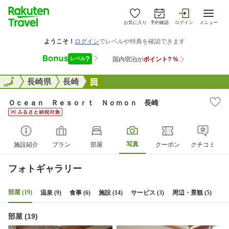
お気に入り
予約確認
ログイン
メニュー
全国
全国
長崎県
長崎
Ｏｃｅａｎ Ｒｅｓｏｒｔ Ｎｏ
Ｏｃｅａｎ Ｒｅｓｏｒｔ Ｎｏｍｏｎ 長崎
写真
施設紹介
プラン
部屋
クーポン
クチコミ
フォトギャラリー
部屋 (19)
温泉 (9)
食事 (6)
施設 (14)
サービス (3)
周辺・景観 (5)
部屋 (19)