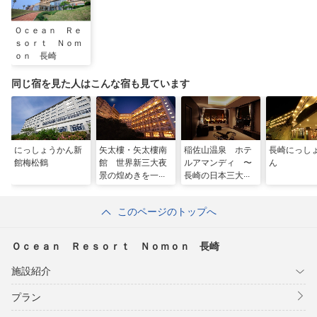
Ｏｃｅａｎ Ｒｅ
ｓｏｒｔ Ｎｏｍ
ｏｎ 長崎
同じ宿を見た人はこんな宿も見ています
にっしょうかん新
矢太樓・矢太樓南
稲佐山温泉 ホテ
長崎にっし
館梅松鶴
館 世界新三大夜
ルアマンディ 〜
ん
景の煌めきを一望
長崎の日本三大夜
できる宿
景を一望〜
このページのトップへ
Ｏｃｅａｎ Ｒｅｓｏｒｔ Ｎｏｍｏｎ 長崎
施設紹介
プラン