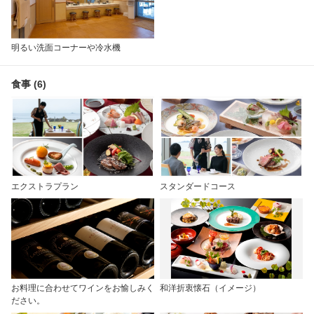
明るい洗面コーナーや冷水機
食事 (6)
エクストラプラン
スタンダードコース
お料理に合わせてワインをお愉しみく
和洋折衷懐石（イメージ）
ださい。