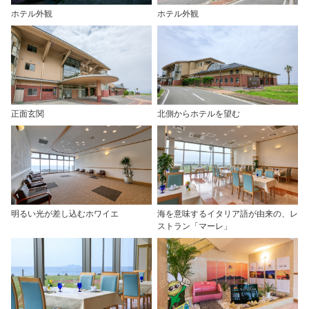
ホテル外観
ホテル外観
正面玄関
北側からホテルを望む
明るい光が差し込むホワイエ
海を意味するイタリア語が由来の、レ
ストラン「マーレ」