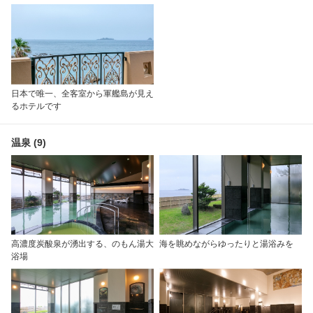
日本で唯一、全客室から軍艦島が見え
るホテルです
温泉 (9)
高濃度炭酸泉が湧出する、のもん湯大
海を眺めながらゆったりと湯浴みを
浴場