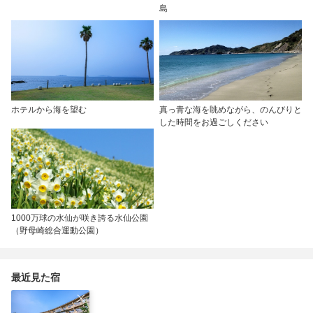
島
ホテルから海を望む
真っ青な海を眺めながら、のんびりと
した時間をお過ごしください
1000万球の水仙が咲き誇る水仙公園
（野母崎総合運動公園）
最近見た宿