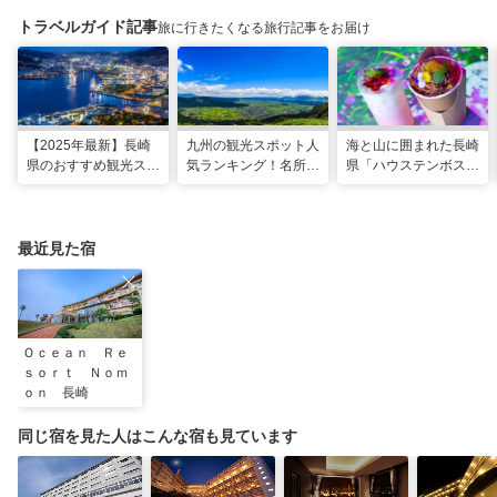
トラベルガイド記事
旅に行きたくなる旅行記事をお届け
【2025年最新】長崎
九州の観光スポット人
海と山に囲まれた長崎
県のおすすめ観光スポ
気ランキング！名所も
県「ハウステンボス」
ット27選！現地スタ
温泉も見どころ満載！
で多彩なグルメを満
ッフが厳選
喫！おすすめのグルメ
＆スイーツ
最近見た宿
Ｏｃｅａｎ Ｒｅ
ｓｏｒｔ Ｎｏｍ
ｏｎ 長崎
同じ宿を見た人はこんな宿も見ています