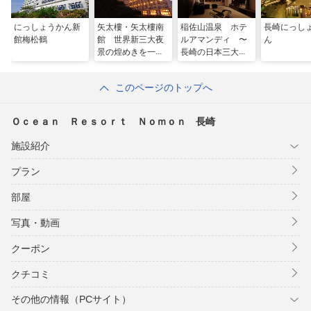
にっしょうかん新
矢太樓・矢太樓南
稲佐山温泉 ホテ
長崎にっし
館梅松鶴
館 世界新三大夜
ルアマンディ 〜
ん
景の煌めきを一望
長崎の日本三大夜
できる宿
景を一望〜
このページのトップへ
Ｏｃｅａｎ Ｒｅｓｏｒｔ Ｎｏｍｏｎ 長崎
施設紹介
プラン
部屋
写真・動画
クーポン
クチコミ
その他の情報（PCサイト）