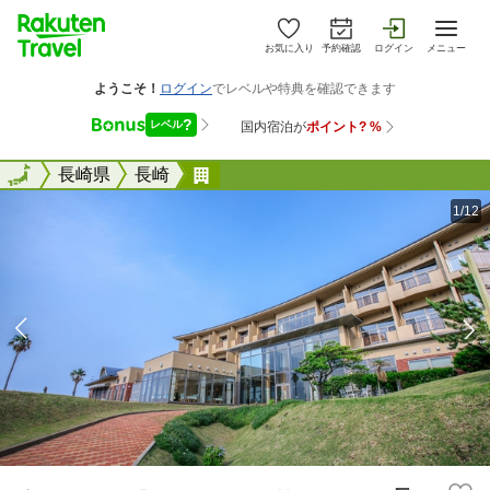
お気に入り
予約確認
ログイン
メニュー
全国
全国
長崎県
長崎
Ｏｃｅａｎ Ｒｅｓｏｒｔ Ｎｏ
1/12