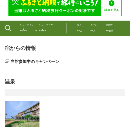
チェックイン
チェックアウト
大人
子ども
部屋数
--/--
--/--
--
--
--
〜
人
人
部屋
宿からの情報
当館参加中のキャンペーン
温泉