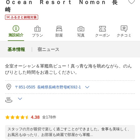
Ｏｃｅａｎ Ｒｅｓｏｒｔ Ｎｏｍｏｎ 長
崎
施設紹介
プラン
部屋
写真
クーポン
クチコミ
基本情報
宿ニュース
全室オーシャン＆軍艦島ビュー！真っ青な海を眺めながら、のん
びりとした時間をお過ごしください。
〒851-0505 長崎県長崎市野母町692-1
4.38
全178件
スタッフの方が親切で楽しく過ごすことができました。食事も美味しく、
お風呂もゆったり、お部屋も綺麗で部屋から軍艦...