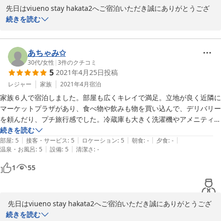
先日はviueno stay hakata2へご宿泊いただき誠にありがとうござ
いました。 

続きを読む
今回のご滞在に関して、過ごしやすかったと心温まるお言葉を頂戴
しとてもうれしく思います。

 再度福岡へお越しの際には是非お立ち寄りくださいませ。

あちゃみ✩
また近い将来お客様をお出迎えできることを心より願っておりま
30代
/
女性
|
3
件のクチコミ
5
2021年4月25日
投稿
す。
レジャー
家族
2021年4月
宿泊
2021-09-16
家族６人で宿泊しました。部屋も広くキレイで満足。立地が良く近隣に
マーケットプラザがあり、食べ物や飲みも物を買い込んで、デリバリー
を頼んだり、プチ旅行感でした。冷蔵庫も大きく洗濯機やアメニティも
充実。プチ旅行や飲み会なども良いし、マンスリーのように数日間使用
続きを読む
|
|
|
|
|
するのも良いなと思いました。
部屋
:
5
接客・サービス
:
5
ロケーション
:
5
朝食
:
-
夕食
:
-
|
|
温泉・お風呂
:
5
設備
:
5
清潔さ
:
-
1
55
 先日はviueno stay hakata2へご宿泊いただき誠にありがとうござ
いました。 

続きを読む