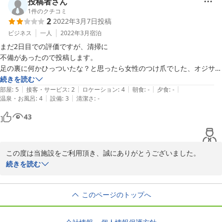
頂戴しとてもうれしく思います。

投稿者さん
 再度福岡へお越しの際には是非お立ち寄りくださいませ。

1
件のクチコミ
2
2022年3月7日
投稿
また近い将来お客様をお出迎えできることを心より願っておりま
す。
ビジネス
一人
2022年3月
宿泊
まだ2日目での評価ですが、清掃に

2021-09-16
不備があったので投稿します。

足の裏に何かひっついたな？と思ったら女性のつけ爪でした、オジサン
1人での宿泊なので元々落ちていたと思われます。(写真撮りました)

続きを読む
|
|
|
|
|
1階の部屋の人もコップが汚かったと言ってダイソーでコップ買ってま
部屋
:
5
接客・サービス
:
2
ロケーション
:
4
朝食
:
-
夕食
:
-
|
|
温泉・お風呂
:
4
設備
:
3
清潔さ
:
-
した。他にもこのような清掃不備のクチコミがあったようなのでこの辺
は常態化しているのかも。

43
あと、13連泊なのでゴミ袋の予備は欲しいところですね。

施設自体が良いだけに残念な感じです。
この度は当施設をご利用頂き、誠にありがとうございました。

ご投稿への返信が遅くなり申し訳ございません。

続きを読む
清掃状況が行き届いておらず大変不快な念をお掛け致しました事、
このページのトップへ
深くお詫び申し上げます。

清掃業者との問題共有やスタッフへの指導など日々改善に努めてお
りますが、再発防止に取り組んで参ります。
