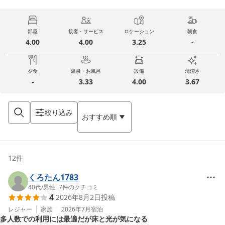
部屋
接客・サービス
ロケーション
朝食
4.00
4.00
3.25
-
夕食
温泉・お風呂
設備
清潔さ
-
3.33
4.00
3.67
絞り込み
おすすめ順
12
件
くろたん1783
40代
/
男性
|
7
件のクチコミ
4
2026年8月2日
投稿
レジャー
家族
2026年7月
宿泊
多人数での利用には最適だが床と光が気になる