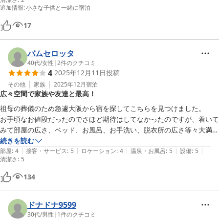
圏内、コンビニや飲食店ありで不自由はありませんでした。（今回は利
追加情報
:
小さな子供と一緒に宿泊
用しませんでしたが地下鉄駅も近い）

無人のチェックイン、アウトでしたがメールでお知らせがあり、スムー
17
ズにチェックインできました。

また機会があれば利用したいです。
バムセロッタ
40代
/
女性
|
2
件のクチコミ
4
2025年12月11日
投稿
その他
家族
2025年12月
宿泊
広々空間で家族や友達と最高！
祖母の葬儀のため急遽大阪から宿を探してこちらを見つけました。

お手頃なお値段だったのでさほど期待はしてなかったのですが、着いて
みて部屋の広さ、ベッド、お風呂、お手洗い、脱衣所の広さ等々大満足
でした。地下鉄の駅からも近く、県庁の近くからなのか治安も良い印象
続きを読む
|
|
|
|
|
です。家族や友達で泊まるには最高だと思いました。

部屋
:
4
接客・サービス
:
5
ロケーション
:
4
温泉・お風呂
:
5
設備
:
5
清潔さ
:
5
１つだけ星マイナスにしたのは鏡が少ないことですかね。女子4人には
鏡が少なすぎて、、それくらいです。あとは大満足です。
134
ドナドナ9599
30代
/
男性
|
1
件のクチコミ