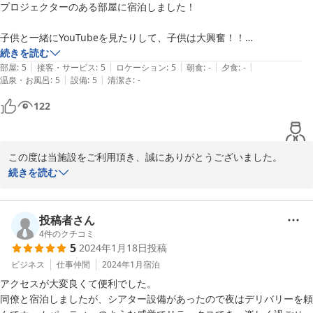
プロジェクターのある部屋に宿泊しました！

スタッフ一同精進し、再びお客様をお出迎えできる機会が訪れるこ
とを願っております。

子供と一緒にYouTubeを見たりして、子供は大興奮！！

ご指摘ありがとうございました。

部屋もふつうのホテルよりも広く、お風呂も広々ゆったりしていて、子
続きを読む
|
|
|
|
|
供と一緒に入れる浴室でした！

部屋
:
5
接客・サービス
:
5
ロケーション
:
5
朝食
:
-
夕食
:
-
|
|
温泉・お風呂
:
5
設備
:
5
清潔さ
:
-
子供連れにはオススメしたいホテルでした！！

2024-08-06
122
無人運営でチェックインするまでは、不安ではあったのですが、チェッ
クインがスムーズで、何も問題なく宿泊出来ました！

この度は当施設をご利用頂き、誠にありがとうございました。

お子様と共に、ご家族との時間をゆっくりおくつろぎ頂けたよう
続きを読む
また利用させて頂きます！
で、大変嬉しく存じます。

今後もスタッフ一同精進してまいりますので、再度福岡へお越しの
投稿者さん
際には是非お立ち寄りください。

4
件のクチコミ
5
2024年1月18日
投稿
また近い将来お客様をお出迎えできることを心より願っておりま
す。

ビジネス
仕事仲間
2024年1月
宿泊
アクセスが大変良くて便利でした。

同僚と宿泊しましたが、シアター設備があったので夜はデリバリーを頼
2024-02-19