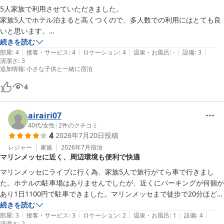
5人家族で利用させていただきました。

家族5人でホテル泊まると高くつくので、多人数での利用にはとても良
いと思います。

私はあまり気になりませんでしたが、ベニヤ貼りの床の上にフロアカー
続きを読む
|
|
|
|
|
ペットが敷いてあり、フロアカーペットがちょっとほこりっぽい感じで
部屋
:
4
接客・サービス
:
4
ロケーション
:
4
温泉・お風呂
:
-
設備
:
3
清潔さ
:
3
嫌だったと家族から意見がありました。気になる人は気になるってとこ
追加情報
:
小さな子供と一緒に宿泊
ですね。

あと、チェックイン用の端末がつきっぱなしなので、夜眩しかったで
4
す。
airairi07
40代
/
女性
|
2
件のクチコミ
4
2026年7月20日
投稿
レジャー
家族
2026年7月
宿泊
マリンメッセに近く、周辺環境も便利で快適
マリンメッセにライブに行く為、家族5人で旅行がてら車で行きまし
た。ホテルの駐車場はありませんでしたが、近くにパーキングが何個か
あり1日1100円で駐車できました。マリンメッセまで徒歩で20分ほどで
した。家庭サイズの洗濯機、冷蔵庫が完備されており真夏だった為、洗
続きを読む
|
|
|
|
|
濯したかったのですが洗剤は置いていなかったので断念しました。徒歩
部屋
:
3
接客・サービス
:
3
ロケーション
:
2
温泉・お風呂
:
1
設備
:
4
清潔さ
:
2