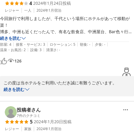
4
2024年1月24日
投稿
レジャー
一人
2024年1月
宿泊
今回旅行で利用しましたが、千代という場所にホテルがあって移動が
楽！

博多、中洲も近くだったんで、有名な飲食店、中洲屋台、Bar色々行け
て良いグルメ旅になりましたー

続きを読む
|
|
|
|
|
部屋に帰ってからはシアター付きだったんで、気になってた洋画みなが
部屋
:
4
接客・サービス
:
3
ロケーション
:
5
朝食
:
-
夕食
:
-
|
|
温泉・お風呂
:
2
設備
:
3
清潔さ
:
-
ら寝落ちzzz

普段テレビ見ないけどシアター設置部屋だったので、堪能させて頂きま
126
した！

残念だったのは、お風呂のカビとリビングのホコリが目立ったので清掃
この度は当ホテルをご利用いただき誠に有難うございます。

続きを読む
当施設は立地も良いため、グルメなどご堪能いただけたようで、何
よりです。

またお部屋でもシアターを楽しんでいただけたようで、大変嬉しく
投稿者さん
思います。

7
件のクチコミ
5
2024年1月20日
投稿
しかしながら、清掃状況が行き届いておらず不快な念をおかけいた
しました事、お詫び申し上げます。

レジャー
家族
2024年1月
宿泊