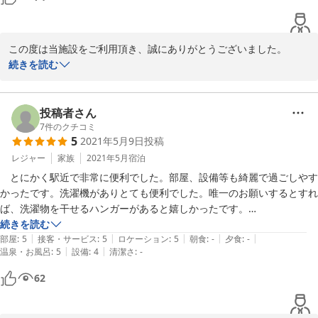
この度は当施設をご利用頂き、誠にありがとうございました。

ご投稿への返信が遅くなり申し訳ございません。

続きを読む
お褒めのお言葉を頂戴し大変光栄でございます。

お一人様でも、どうぞご遠慮なくご利用くださいませ。

投稿者さん
7
件のクチコミ
5
2021年5月9日
投稿
今後もスタッフ一同精進してまいりますので、再度福岡へお越しの
際には是非お立ち寄りください。

レジャー
家族
2021年5月
宿泊
また近い将来お客様をお出迎えできることを心より願っておりま
　とにかく駅近で非常に便利でした。部屋、設備等も綺麗で過ごしやす
す。

かったです。洗濯機がありとても便利でした。唯一のお願いするとすれ
ご投稿ありがとうございました。
ば、洗濯物を干せるハンガーがあると嬉しかったです。

続きを読む
2022-10-24
|
|
|
|
|
部屋
:
5
接客・サービス
:
5
ロケーション
:
5
朝食
:
-
夕食
:
-
|
|
温泉・お風呂
:
5
設備
:
4
清潔さ
:
-
62