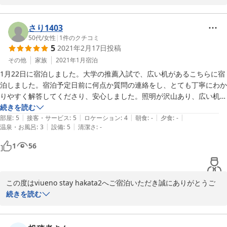
今回のご滞在に関して、「プチ旅行感で満足」と心温まるお言葉を
頂戴しとてもうれしく思います。

 再度福岡へお越しの際には是非お立ち寄りくださいませ。

さり1403
また近い将来お客様をお出迎えできることを心より願っておりま
50代
/
女性
|
1
件のクチコミ
5
2021年2月17日
投稿
す。
その他
家族
2021年1月
宿泊
2021-09-16
1月22日に宿泊しました。大学の推薦入試で、広い机があるこちらに宿
泊しました。宿泊予定日前に何点か質問の連絡をし、とても丁寧にわか
りやすく解答してくださり、安心しました。照明が沢山あり、広い机の
おかげで、直前まで試験勉強がしやすかったようです。洗濯機（洗剤あ
続きを読む
|
|
|
|
|
り）や食器、レンジ、冷蔵庫、アメニティなどすぐ使える状態で、心地
部屋
:
5
接客・サービス
:
5
ロケーション
:
4
朝食
:
-
夕食
:
-
|
|
温泉・お風呂
:
3
設備
:
5
清潔さ
:
-
よく過ごせました。一か月後の一般試験の時も、ここに宿泊予定でした
が、リラックスできたこの部屋のおかげか合格していました。グループ
1
56
で数日生活するのもよさそうでした。
この度はviueno stay hakata2へご宿泊いただき誠にありがとうご
ざいました。 

続きを読む
遅くなりましたが、合格おめでとうございます。

今回のご滞在に関して、「心地よく過ごせた」と心温まるお言葉を