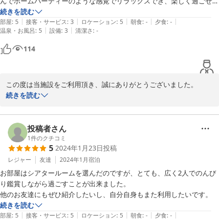
んでホームパーティーのような感覚でリラックスでき、楽しく過ごせま
した。

続きを読む
|
|
|
|
|
翌朝超早起きしなくて良ければ(泣)夜更かししたと思います！

部屋
:
5
接客・サービス
:
3
ロケーション
:
5
朝食
:
-
夕食
:
-
|
|
温泉・お風呂
:
5
設備
:
3
清潔さ
:
-
せっかく付いていたキッチンや洗濯機は今回使う機会はありませんでし
たが、県外から来ていた同僚は長期滞在で使いたいと大変気に入ってい
114
る様子でした。

我が家より豪華でwビジネスホテルとは違う贅沢な気分を味わえまし
た。
この度は当施設をご利用頂き、誠にありがとうございました。

お褒めの言葉を頂戴し、ご自宅のようにおくつろぎ頂けて、大変光
続きを読む
栄に存じます。

これからもお客様に満足して頂けますようスタッフ一同精進してま
投稿者さん
いりますので、再度福岡へお越しの際には是非お立ち寄りください
1
件のクチコミ
5
2024年1月23日
投稿
ませ。

また近い将来お客様をお出迎えできますことを心より願っておりま
レジャー
友達
2024年1月
宿泊
す。

お部屋はシアタールームを選んだのですが、とても、広く2人でのんび
り鑑賞しながら過ごすことが出来ました。

他のお友達にもぜひ紹介したいし、自分自身もまた利用したいです。
2024-02-19
続きを読む
|
|
|
|
|
部屋
:
5
接客・サービス
:
5
ロケーション
:
5
朝食
:
-
夕食
:
-