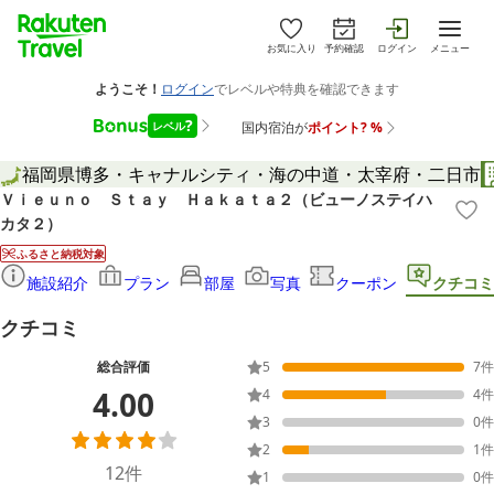
お気に入り
予約確認
ログイン
メニュー
福岡県
博多・キャナルシティ・海の中道・太宰府・二日市
Ｖｉｅｕｎｏ Ｓｔａｙ Ｈａｋａｔａ２（ビューノステイハ
カタ２）
ふるさと納税対象
施設紹介
プラン
部屋
写真
クーポン
クチコミ
クチコミ
総合評価
5
7
件
4.00
4
4
件
3
0
件
2
1
件
12
件
1
0
件