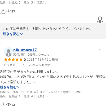
|
|
温泉・お風呂
:
5
設備
:
5
清潔さ
:
-
97
この度は当施設をご利用いただきありがとうございました。

お褒めのお言葉を頂戴し大変光栄でございます。

続きを読む
これからもお客様に満足していただけるように、スタッフ一同精進
してまいります。

今後とも宜しくお願い致します。

nikumaru17
50代
/
男性
|
209
件のクチコミ
5
2021年12月13日
投稿
2024-08-06
ビジネス
一人
2021年12月
宿泊
近隣で仕事があったため利用しました。

施設的に１名で利用しにくいかと思い２名で申し込みましたが、実際は
１人で宿泊しました。

さすがに１人で使うには広いですが、困ることは何もなくゆっくり休む
続きを読む
|
|
|
|
|
ことができました。

部屋
:
5
接客・サービス
:
4
ロケーション
:
5
朝食
:
-
夕食
:
-
|
|
温泉・お風呂
:
4
設備
:
4
清潔さ
:
-
難点があるとしたなら、コンビニが少し歩く程度で、全体にとても良
く、また利用したいです。
74