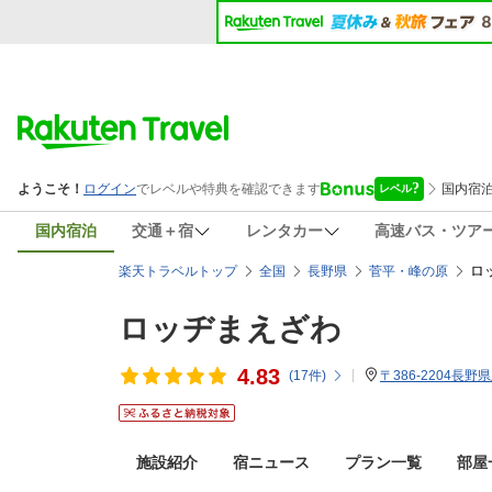
国内宿泊
交通＋宿
レンタカー
高速バス・ツア
ロ
楽天トラベルトップ
全国
長野県
菅平・峰の原
ロッヂまえざわ
4.83
(
17
件)
〒386-2204長野
施設紹介
宿ニュース
プラン一覧
部屋