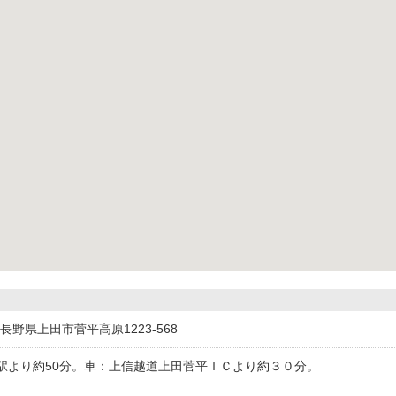
04長野県上田市菅平高原1223-568
駅より約50分。車：上信越道上田菅平ＩＣより約３０分。