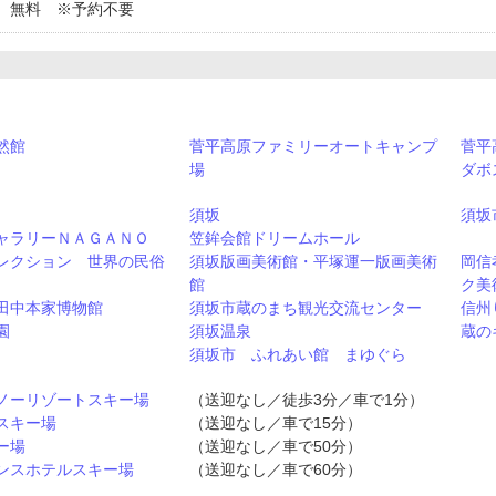
 無料 ※予約不要
然館
菅平高原ファミリーオートキャンプ
菅平
場
ダボ
須坂
須坂
ャラリーＮＡＧＡＮＯ
笠鉾会館ドリームホール
レクション 世界の民俗
須坂版画美術館・平塚運一版画美術
岡信
館
ク美
田中本家博物館
須坂市蔵のまち観光交流センター
信州
園
須坂温泉
蔵の
須坂市 ふれあい館 まゆぐら
ノーリゾートスキー場
（送迎なし／徒歩3分／車で1分）
スキー場
（送迎なし／車で15分）
ー場
（送迎なし／車で50分）
ンスホテルスキー場
（送迎なし／車で60分）