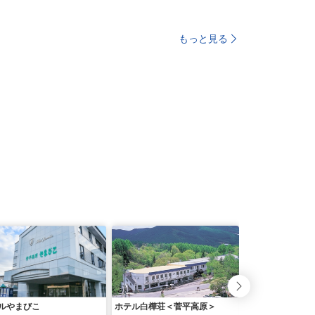
もっと見る
ルやまびこ
ホテル白樺荘＜菅平高原＞
菅平イナリールホ