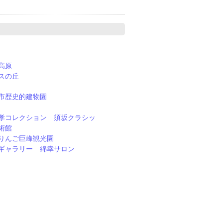
高原
スの丘
市歴史的建物園
孝コレクション 須坂クラシッ
術館
りんご巨峰観光園
ギャラリー 綿幸サロン