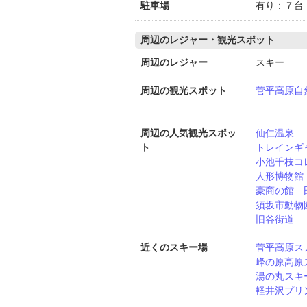
駐車場
有り：７台
周辺のレジャー・観光スポット
周辺のレジャー
スキー
周辺の観光スポット
菅平高原自
周辺の人気観光スポッ
仙仁温泉
ト
トレインギ
小池千枝コ
人形博物館
豪商の館 
須坂市動物
旧谷街道
近くのスキー場
菅平高原ス
峰の原高原
湯の丸スキ
軽井沢プリ