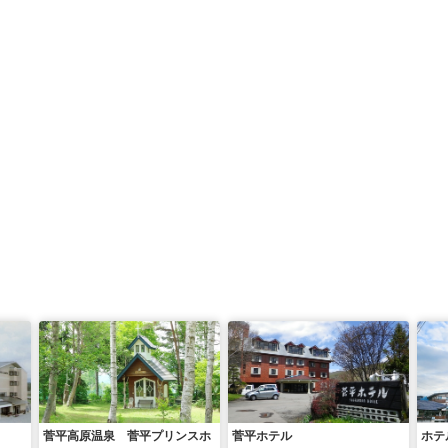
菅平高原温泉 菅平プリンスホ
菅平ホテル
ホテ