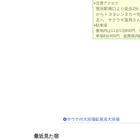
交通アクセス
熊谷駅南口より徒歩2分
からトヨタレンタカー
左へ サクラギ薬局さ
駐車場
敷地内は11台1泊800円
車場8台400円 提携屋内
サウナ付大浴場鉱泉浴大浴場
最近見た宿