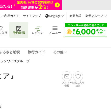
ご利用ガイド
サイトマップ
Language
楽天市場
楽天グループ
に入り
予約確認
ログイン
メニュー
ふるさと納税
旅行ガイド
その他
グランワイズグループ
ミア』
メルマガ
お気に入り
登録
追加
覧