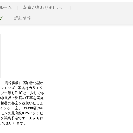
ルーム
朝食が変わりました。
プ
詳細情報
と 熊谷駅前に宿泊特化型ホ
はシモンズ 家具はカリモク
プー等もDHCと 少しでも
の水風呂の温度の工事を実施
★越谷の客室を改装いたしま
ンを11室。180cm幅のキ
モンズ最高級8.25インチピ
店を開業予定です。★★★お
してまいります。