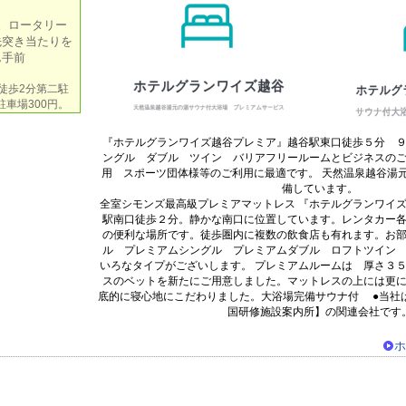
。ロータリー
先突き当たりを
ん手前
。徒歩2分第二駐
駐車場300円。
『ホテルグランワイズ越谷プレミア』越谷駅東口徒歩５分 
ングル ダブル ツイン バリアフリールームとビジネスの
用 スポーツ団体様等のご利用に最適です。 天然温泉越谷湯
備しています。
全室シモンズ最高級プレミアマットレス 『ホテルグランワイズ
駅南口徒歩２分。静かな南口に位置しています。レンタカー
の便利な場所です。徒歩圏内に複数の飲食店も有れます。お
ル プレミアムシングル プレミアムダブル ロフトツイン
いろなタイプがございします。 プレミアムルームは 厚さ３５c
スのベットを新たにご用意しました。マットレスの上には更
底的に寝心地にこだわりました。大浴場完備サウナ付 ●当社
国研修施設案内所】の関連会社です
ホ