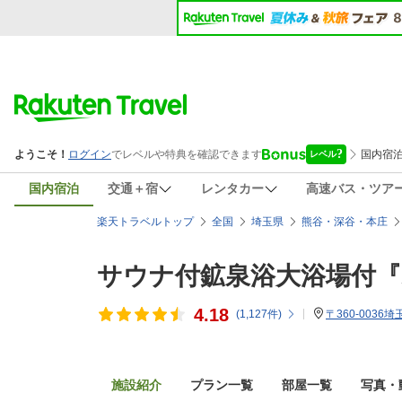
国内宿泊
交通＋宿
レンタカー
高速バス・ツア
楽天トラベルトップ
全国
埼玉県
熊谷・深谷・本庄
サウナ付鉱泉浴大浴場付
4.18
(
1,127
件)
〒360-0036
施設紹介
プラン一覧
部屋一覧
写真・動