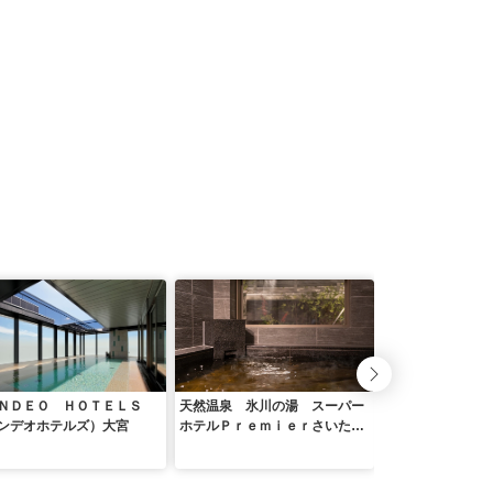
ＮＤＥＯ ＨＯＴＥＬＳ
天然温泉 氷川の湯 スーパー
ダイワロイネット
ンデオホテルズ）大宮
ホテルＰｒｅｍｉｅｒさいた
口
ま・大宮駅東口