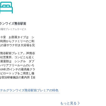
９０室 お部屋タイプは シ
ご利用からファミリーのご利
元の湯サウナ付き大浴場を完
熊谷駅前プレミア』JR熊谷
各社営業所、コンビニも近く
部屋退部は シングル ダブ
 バリアフリールームのいろ
m8.25インチの最高級クラ
にピロートップをご用意し徹
は宿泊研修施設の案内所【全
。
テルグランワイズ熊谷駅前プレミアの特色
もっと見る