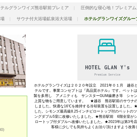
ホテルグランワイズ熊谷駅前プレミア
圧倒的な寝心地！プレミアム
車場
サウナ付大浴場鉱泉浴大浴場
ホテルグランワイズグルー
ホテルグランワイズは２０２０年設立 2021年０１月 越谷
テルです。事業コンセプトは『高品質ホテル』です。ベット
製を多用し アメニティも サンスターGUM歯磨き等 シャン
上質な物をご用意しています。 ★越谷 熊谷駅前のサウナ
しました。快適な16℃を維持する冷却装置を設置しました。
した。シモンズ最高級8.25インチピロートップ付のベットのツイ
ングダブル5室に改修いたしました。★熊谷駅前 6階全室がシ
ロートップ付ダブルへ改修いたしました。★2023年は第3号
客様に少しでも気持ちよくお泊り頂けますよう改善
0)