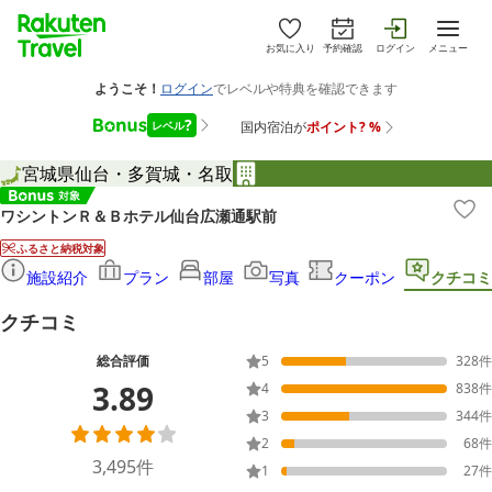
お気に入り
予約確認
ログイン
メニュー
宮城県
仙台・多賀城・名取
ワシントンＲ＆Ｂホテル仙台広瀬通駅前
ふるさと納税対象
施設紹介
プラン
部屋
写真
クーポン
クチコミ
クチコミ
総合評価
5
328
件
3.89
4
838
件
3
344
件
2
68
件
3,495
件
1
27
件