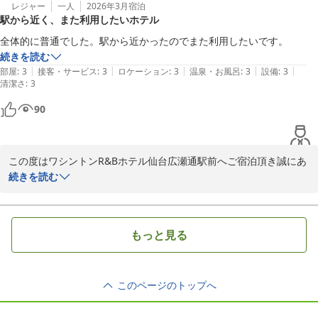
今後は、清掃時の確認を再度徹底して参ります。

レジャー
一人
2026年3月
宿泊
駅から近く、また利用したいホテル
ご不便をお掛け致しまして、大変申し訳ございませんでした。

お忙しい中、ご投稿頂きましてありがとうございます。

全体的に普通でした。駅から近かったのでまた利用したいです。
続きを読む
フロント　山田
|
|
|
|
|
部屋
:
3
接客・サービス
:
3
ロケーション
:
3
温泉・お風呂
:
3
設備
:
3
清潔さ
:
3
ワシントンＲ＆Ｂホテル仙台広瀬通駅前
90
2026-03-09
この度はワシントンR&Bホテル仙台広瀬通駅前へご宿泊頂き誠にあ
りがとうございます。当館は仙台駅から徒歩10分程度、仙台市営地
続きを読む
下鉄南北線「広瀬通駅」から徒歩1分の場所にございます。今後も
お客様にご満足頂ける施設運営に努めて参ります。この度はお忙し
い中クチコミへご投稿頂き誠にありがとうございます。仙台へお越
もっと見る
しの際はぜひ当館をお選び頂けますと幸いです。　フロント　鈴木
ワシントンＲ＆Ｂホテル仙台広瀬通駅前
2026-03-07
このページのトップへ