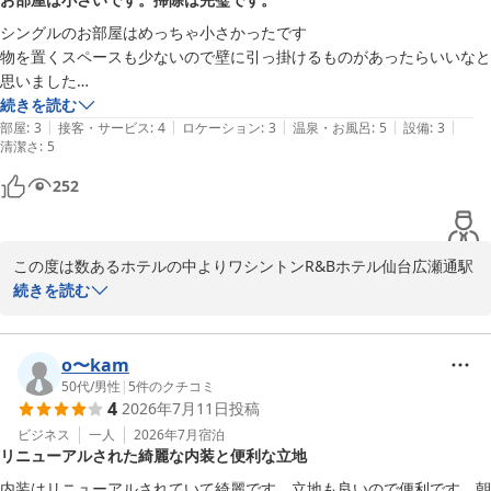
ん。

今後の検討課題として改善に取り組んでまいります。

シングルのお部屋はめっちゃ小さかったです

今後もお客様が快適にお過ごしいただけるお部屋とサービスを

物を置くスペースも少ないので壁に引っ掛けるものがあったらいいなと
提供できるよう精進してまいります。

思いました

またのお越しを心よりお待ち申し上げております。

机も小さいので内食は気をつけましょう

続きを読む
|
|
|
|
|
私は寝れればいいのでなんとでもなりました

部屋
:
3
接客・サービス
:
4
ロケーション
:
3
温泉・お風呂
:
5
設備
:
3
清潔さ
フロント　橋本
:
5
掃除は部屋も水回りもとてもきれいでした

窓にはカーテン代わりの引き戸付きだったのでしっかり暗くして眠れて
ワシントンＲ＆Ｂホテル仙台広瀬通駅前
252
入り込む朝日に起こされずに済みました
2026-06-16
この度は数あるホテルの中よりワシントンR&Bホテル仙台広瀬通駅
前にご宿泊頂き、誠にありがとうございます。

続きを読む
お部屋の広さ、客室デスクの大きさなどお客様のご期待に添えず申
し訳ございませんでした。施設設備につきましては今すぐの改善が
o〜kam
出来ませんが、お客様から頂戴しました貴重なご意見として今後改
50代
/
男性
|
5
件のクチコミ
4
2026年7月11日
投稿
善に取り組んでまいります。

ビジネス
一人
2026年7月
宿泊
リニューアルされた綺麗な内装と便利な立地
またのお越しを心よりお待ち申し上げております。

内装はリニューアルされていて綺麗です。立地も良いので便利です。朝