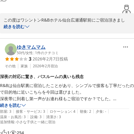
る様励んでまいります。

またのお越しを心よりお待ち申し上げております。

この度はワシントンR&Bホテル仙台広瀬通駅前にご宿泊頂きまし
フロント 鈴木
て、

続きを読む
ワシントンＲ＆Ｂホテル仙台広瀬通駅前
誠にありがとうございます。

2026-02-08
またお忙しい中クチコミをご投稿頂き、重ねて御礼申し上げます。

ゆきマムマム
ご滞在中快適にお過ごし頂けましたようで、スタッフ一同大変嬉し
50代
/
女性
|
1
件のクチコミ
3
2026年2月7日
投稿
く

思っております。

その他
家族
2026年2月
宿泊
当館はJR仙台駅より徒歩約10分、地下鉄広瀬通駅より徒歩1分に

深夜の対応に驚き、バスルームの臭いも残念
位置しており、ビジネスや観光の拠点として幅広くご利用頂いて

R&Bは仙台駅裏に宿泊したことがあり、シンプルで接客も丁寧だったの
おります。

で目的地に近いこちらを今回は選びました。

近隣にも飲食店やアーケード街がございますので、お食事や

深夜帯に到着し第一声がお連れ様もご宿泊ですか？でした。

お買い物にも便利な立地になっております。

小学生の娘と2人で予約したので、幽霊かと驚きましたが娘を差してる
続きを読む
|
|
|
|
|
ので再度驚きました。深夜です確認不足にも程がある。

部屋
:
3
接客・サービス
:
3
ロケーション
:
4
朝食
:
2
夕食
:
-
今後もお客様にご満足いただけるお部屋作りとサービスを提供でき
|
|
温泉・お風呂
:
3
設備
:
3
清潔さ
:
3
ウエルカムドリンクのコーヒー頂いても良いですか？にも、はいのみの
る様

追加情報
:
小さな子供と一緒に宿泊
返事と娘がジュースでないと四苦八苦しばらくして出ませんよと。ずっ
励んでまいります。

と受付のふたりはおしゃべりに夢中。

またのお越しを心よりお待ち申し上げております。

1
254