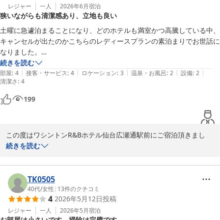
レジャー
一人
2026年6月
宿泊
狭いながらも清潔感あり、立地も良い
土曜に急遽泊まることになり、どのホテルも満室かつ高騰している中、
キャンセルが出たのかこちらのレディースプランの素泊まりでお世話に
なりました。

寝るだけならコンパクトな部屋で古いながらも清潔感もあり、広瀬通駅
続きを読む
|
|
|
|
|
も近いので満足です。

部屋
:
4
接客・サービス
:
4
ロケーション
:
3
温泉・お風呂
:
2
設備
:
2
清潔さ
:
4
クチコミで部屋は狭いです、とありましたがその通りでした。パソコン
で仕事するには難しい狭いテーブル。メイクするのに折りたたみの鏡が
199
ありましたがそれも置くのにはみ出ていました。

いっそのことテレビは壁付けにしたり、飾り棚のようなものをつけてみ
たり、壁側にもフックをつけたり、狭い中でも工夫はまだまだ出来そう
この度はワシントンR&Bホテル仙台広瀬通駅前にご宿泊頂きまし
な感じがします。

て、

続きを読む
誠にありがとうございます。

またお忙しい中クチコミをご投稿頂き、重ねて御礼申し上げます。

TK0505
お部屋の設備について貴重なご意見を頂戴し、ありがとうございま
40代
/
女性
|
13
件のクチコミ
4
2026年5月12日
投稿
す。

客室デスクの大きさなどお客様のご期待に添えず申し訳ございませ
レジャー
一人
2026年5月
宿泊
お部屋は小さいです。掃除は完璧です。