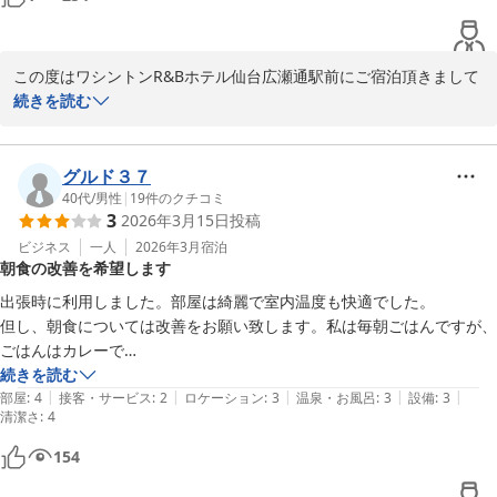
バスルームは尿臭で悲しくなった。

朝食のサラダは1種類のレタス、しかも乾燥し萎れてる。

フロント　猪浦
次回は避けたいと思いました。
ワシントンＲ＆Ｂホテル仙台広瀬通駅前
この度はワシントンR&Bホテル仙台広瀬通駅前にご宿泊頂きまして
誠にありがとうございます。

続きを読む
2026-02-07
折角当館をお選び頂きましたのに、従業員の対応ならびにお部屋に
不手際がございまして、大変申し訳ございませんでした。

グルド３７
改めて従業員への指導及び客室のチェック体制を見直し、改善に努
40代
/
男性
|
19
件のクチコミ
3
2026年3月15日
投稿
めて参ります。

ビジネス
一人
2026年3月
宿泊
朝食の改善を希望します
頂いたご意見を基にお客様へより良いサービスと快適なお部屋を提
供できるよう精進して参ります。

出張時に利用しました。部屋は綺麗で室内温度も快適でした。

お忙しい中クチコミをご投稿いただき、ありがとうございました。

但し、朝食については改善をお願い致します。私は毎朝ごはんですが、
ごはんはカレーで

おかずもゆで卵とサラダだけでした。この内容で続けるのならば宿泊代
続きを読む
|
|
|
|
|
を下げるか

部屋
:
4
接客・サービス
:
2
ロケーション
:
3
温泉・お風呂
:
3
設備
:
3
清潔さ
:
4
宿泊代はそのままで例えばおにぎりや焼き魚、みそ汁を追加してほしい
ワシントンＲ＆Ｂホテル仙台広瀬通駅前
です。
154
2026-02-07