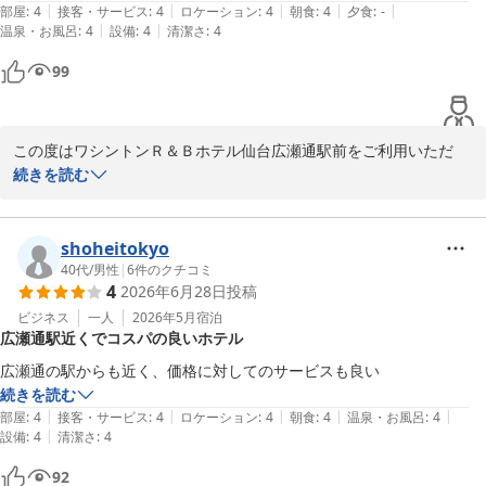
|
|
|
|
|
部屋
:
4
接客・サービス
:
4
ロケーション
:
4
朝食
:
4
夕食
:
-
ワシントンＲ＆Ｂホテル仙台広瀬通駅前
|
|
温泉・お風呂
:
4
設備
:
4
清潔さ
:
4
2026-07-11
99
この度はワシントンＲ＆Ｂホテル仙台広瀬通駅前をご利用いただ
き、誠にありがとうございます。

続きを読む
ご予約に関しましては、お客様にご安心いただける対応ができたよ
うで何よりでございます。

shoheitokyo
また、当ホテルのカレーにつきましてもご好評をいただき、大変嬉
40代
/
男性
|
6
件のクチコミ
4
2026年6月28日
投稿
しく存じます。

ビジネス
一人
2026年5月
宿泊
広瀬通駅近くでコスパの良いホテル
今後もお客様に快適にお過ごしいただけるよう、サービス向上に努
めてまいります。

広瀬通の駅からも近く、価格に対してのサービスも良い
またのお越しを心よりお待ちしております。

続きを読む
|
|
|
|
|
部屋
:
4
接客・サービス
:
4
ロケーション
:
4
朝食
:
4
温泉・お風呂
:
4
フロント　那須
|
設備
:
4
清潔さ
:
4
ワシントンＲ＆Ｂホテル仙台広瀬通駅前
92