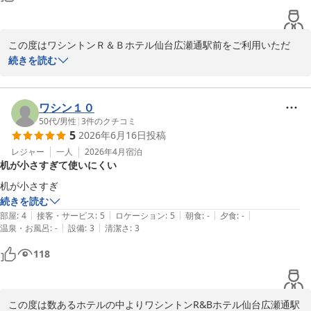
2026-06-30
この度はワシントンＲ＆Ｂホテル仙台広瀬通駅前をご利用いただ
き、誠にありがとうございます。

続きを読む
当ホテルは地下鉄広瀬通駅東２番出口より徒歩約１分という立地に
あり、多くのお客様から利便性についてご好評をいただいておりま
ワシン１０
す。

50代
/
男性
|
3
件のクチコミ
5
2026年6月16日
投稿
価格以上の価値を感じていただけたとのこと、大変嬉しく存じま
す。

レジャー
一人
2026年4月
宿泊
机が小さすぎて使いにくい
今後もお客様に快適にお過ごしいただけるよう、サービスの向上に
机が小さすぎ
努めてまいります。

続きを読む
また仙台へお越しの際は、ぜひ当ホテルをご利用ください。

|
|
|
|
|
部屋
:
4
接客・サービス
:
5
ロケーション
:
5
朝食
:
-
夕食
:
-
|
|
温泉・お風呂
:
-
設備
:
3
清潔さ
:
3
またのお越しをスタッフ一同心よりお待ちしております。
118
ワシントンＲ＆Ｂホテル仙台広瀬通駅前
2026-06-29
この度は数あるホテルの中よりワシントンR&Bホテル仙台広瀬通駅