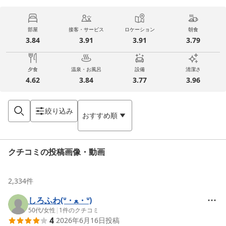
部屋
接客・サービス
ロケーション
朝食
3.84
3.91
3.91
3.79
夕食
温泉・お風呂
設備
清潔さ
4.62
3.84
3.77
3.96
絞り込み
おすすめ順
クチコミの投稿画像・動画
2,334
件
しろふわ(ᐡ・ﻌ・ᐡ)
50代
/
女性
|
1
件のクチコミ
4
2026年6月16日
投稿