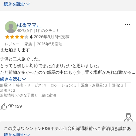
前にご宿泊頂き、誠にありがとうございます。

続きを読む
客室デスクが狭くご不便をお掛け致しました事、誠に申し訳ござい
ませんでした。

はるママ。
頂きましたご意見は今後の施設運営の参考とさせて頂きます。

40代
/
女性
|
1
件のクチコミ
4
2026年5月5日
投稿
この度はお忙しい中クチコミへご投稿頂き誠にありがとうございま
す。ご投稿者様のまたのご利用を従業員一同心よりお待ち申し上げ
レジャー
家族
2026年5月
宿泊
また泊まります
ております。

子供と二人旅でした。

フロント橋本
とっても優しい対応でまた泊まりたいと思いました。

ただ荷物が多かったので部屋の中にもう少し置く場所があれば助かる
ワシントンＲ＆Ｂホテル仙台広瀬通駅前
な…と感じました。

続きを読む
2026-06-16
|
|
|
|
|
ありがとうございました。
部屋
:
4
接客・サービス
:
4
ロケーション
:
3
温泉・お風呂
:
3
設備
:
3
清潔さ
:
3
追加情報
:
小さな子供と一緒に宿泊
159
この度はワシントンR&Bホテル仙台広瀬通駅前へご宿泊頂き誠にあ
りがとうございます。また泊まりたいというあたたかいお言葉を頂
続きを読む