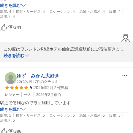
続きを読む
|
|
|
|
|
部屋
:
4
接客・サービス
:
4
ロケーション
:
4
温泉・お風呂
:
4
設備
:
4
清潔さ
:
4
341
この度はワシントンR&Bホテル仙台広瀬通駅前にご宿泊頂きまし
て、誠にありがとうございます。

続きを読む
またお忙しい中クチコミをご投稿頂き、重ねて御礼申し上げます。

ご滞在中快適にお過ごし頂けましたようで、スタッフ一同大変嬉し
ゆず みかん大好き
く思っております。

50代
/
女性
|
7
件のクチコミ
5
2026年2月7日
投稿
当館はJR仙台駅より徒歩約10分、地下鉄広瀬通駅より徒歩1分に位
置しており、ビジネスや観光の拠点として幅広くご利用頂いており
レジャー
一人
2026年2月
宿泊
ます。

駅近で便利なので毎回利用しています
近隣にも飲食店やアーケード街がございますので、お食事やお買い
続きを読む
物にも便利な立地になっております。

|
|
|
|
|
部屋
:
5
接客・サービス
:
5
ロケーション
:
5
温泉・お風呂
:
5
設備
:
5
清潔さ
:
5
今後もお客様にご満足いただけるお部屋作りとサービスを提供でき
386