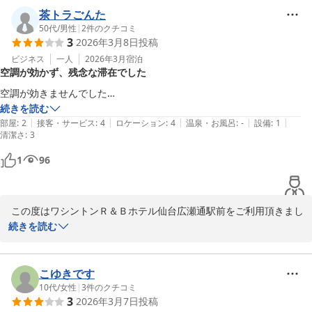
置しており、ビジネスや観光の拠点として幅広くご利用頂いており
茶トラごんた
ます。

50代
/
男性
|
2
件のクチコミ
3
2026年3月8日
投稿
近隣にも飲食店やアーケード街がございますので、お食事やお買い
物にも便利な立地になっております。

ビジネス
一人
2026年3月
宿泊
空調が効かず、残念な滞在でした
お部屋の机の狭さやバスル－ムの便座の小ささでご不便とご不快な
思いをさせてしまい大変申し訳ございません。すぐの改善が難しく
空調が効きませんでした…
大変心苦しい限りではございますが、今後の施設運営の参考とさせ
続きを読む
ていただきます。

|
|
|
|
|
部屋
:
2
接客・サービス
:
4
ロケーション
:
4
温泉・お風呂
:
-
設備
:
1
清潔さ
今後もお客様にご満足いただけるお部屋作りとサービスを提供でき
:
3
る様励んでまいります。

1
96
またのお越しを心よりお待ち申し上げております。

ワシントンＲ＆Ｂホテル仙台広瀬通駅前
 この度はワシントンＲ＆Ｂホテル仙台広瀬通駅前をご利用頂きまし
2026-04-18
て、誠にありがとうございます。

続きを読む
折角、ご宿泊頂きましたのに空調の不具合があったとの事で大変心
苦しい限りでございます。

お申し付け頂ければ、お部屋のご移動は出来ますのでお気軽にお申
こゆきです
し付け下さいませ。

10代
/
女性
|
3
件のクチコミ
3
2026年3月7日
投稿
空間を提供するホテルとしてあってはならない事でございます。
