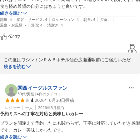
食も軽め希望の自分にはちょうど良いです。
続きを読む
ワシントンＲ＆Ｂホテル仙台広瀬通駅前
|
|
|
|
|
部屋
:
4
接客・サービス
:
4
ロケーション
:
4
朝食
:
4
夕食
:
-
2026-05-12
|
|
温泉・お風呂
:
-
設備
:
4
清潔さ
:
4
77
この度はワシントンＲ＆Ｂホテル仙台広瀬通駅前にご宿泊いただ
き、誠にありがとうございます。

続きを読む
内装や立地、そして朝食につきましてもご満足いただけたご様子
で、大変嬉しく存じます。当ホテルは地下鉄広瀬通駅東２番出口よ
関西イーグルスファン
り徒歩約１分と、ビジネスや観光の拠点として大変便利な立地にご
50代
/
男性
|
4
件のクチコミ
4
2026年6月30日
投稿
ざいます。

レジャー
一人
2026年5月
宿泊
予約ミスへの丁寧な対応と美味しいカレー
今後も快適にお過ごしいただけるようサービスの向上に努めてまい
ります。またのお越しを心よりお待ちしております。

プランを間違えて予約したにも関わらず、丁寧に対応していただき感謝
です。カレー美味しかったです。
フロント　郷古
続きを読む