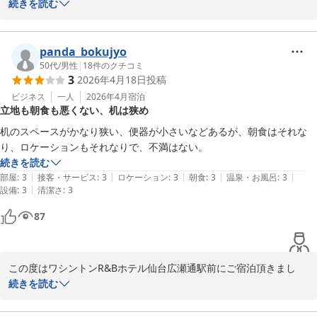
て、誠にありがとうございます。

続きを読む
またお忙しい中クチコミをご投稿頂き、重ねて御礼申し上げます。

当館はJR仙台駅より徒歩約10分、地下鉄広瀬通駅より徒歩1分に位
置しており、ビジネスや観光の拠点として幅広くご利用頂いており
panda_bokujyo
ます。

50代
/
男性
|
18
件のクチコミ
3
2026年4月18日
投稿
近隣にも飲食店やアーケード街がございますので、お食事やお買い
物にも便利な立地になっております。

ビジネス
一人
2026年4月
宿泊
立地も朝食も悪くない、机は狭め
今後もお客様にご満足いただけるお部屋作りとサービスを提供でき
る様励んでまいります。

机のスペースがかなり狭い、便器が小さいなどあるが、朝食はそれな
またのお越しを心よりお待ち申し上げております。

り、ロケーションもそれなりで、不満はない。
続きを読む
フロント 鈴木
|
|
|
|
|
部屋
:
3
接客・サービス
:
3
ロケーション
:
3
朝食
:
3
温泉・お風呂
:
3
|
設備
:
3
清潔さ
:
3
ワシントンＲ＆Ｂホテル仙台広瀬通駅前
87
2026-04-30
この度はワシントンR&Bホテル仙台広瀬通駅前にご宿泊頂きまし
て、誠にありがとうございます。

続きを読む
またお忙しい中クチコミをご投稿頂き、重ねて御礼申し上げます。

当館はJR仙台駅より徒歩約10分、地下鉄広瀬通駅より徒歩1分に位