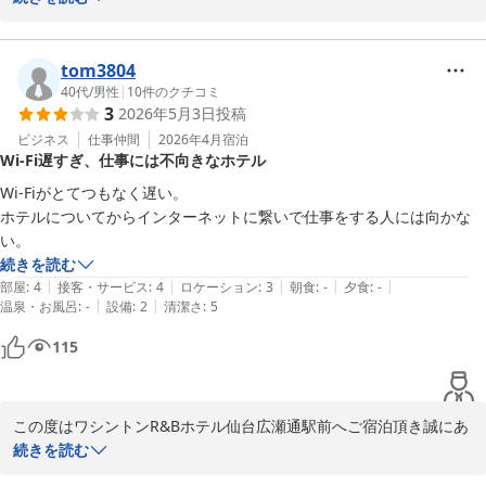
戴し大変安堵いたしました。お子様とのご旅行の思い出に当館もご
協力出来ておりましたら幸いです。

また、お荷物のスペースつきましてご不便をお掛けし申し訳ござい
tom3804
ません。折り畳み式の荷台を各お部屋にご用意いたしております
40代
/
男性
|
10
件のクチコミ
3
2026年5月3日
投稿
が、頂きましたご意見は今後の施設運営の参考とさせて頂きます。

この度はお忙しい中クチコミへご投稿頂き誠にありがとうございま
ビジネス
仕事仲間
2026年4月
宿泊
Wi-Fi遅すぎ、仕事には不向きなホテル
す。ご投稿者様のまたのご利用を従業員一同心よりお待ち申し上げ
ております。

Wi-Fiがとてつもなく遅い。

フロント　鈴木
ホテルについてからインターネットに繋いで仕事をする人には向かな
い。
ワシントンＲ＆Ｂホテル仙台広瀬通駅前
続きを読む
2026-05-05
|
|
|
|
|
部屋
:
4
接客・サービス
:
4
ロケーション
:
3
朝食
:
-
夕食
:
-
|
|
温泉・お風呂
:
-
設備
:
2
清潔さ
:
5
115
この度はワシントンR&Bホテル仙台広瀬通駅前へご宿泊頂き誠にあ
りがとうございます。数あるホテルの中から当館をお選び頂きまし
続きを読む
たが、Wi-Fiの速度につきましてご不便をお掛けし大変申し訳ござ