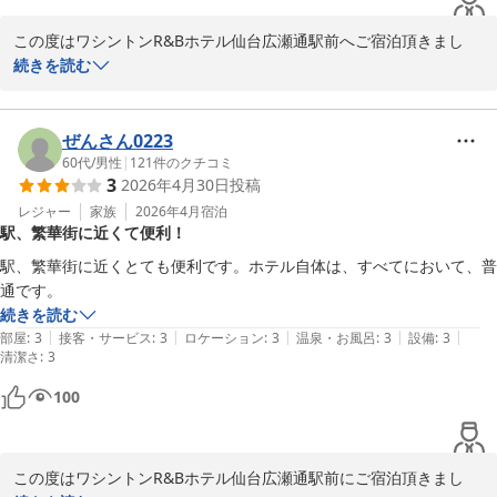
この度はワシントンR&Bホテル仙台広瀬通駅前へご宿泊頂きまし
て、誠にありがとうございます。

続きを読む
朝食に関しましては貴重なご意見を頂戴致しまして、ありがとうご
ざいます。

すぐの改善が難しく、大変心苦しい限りではございますが、頂いた
ぜんさん0223
御意見を元にさらにより良いサービスを提供出来るよう、従業員一
60代
/
男性
|
121
件のクチコミ
3
2026年4月30日
投稿
同励んで参ります。

この度はお忙しい中クチコミをご投稿頂き、誠にありがとうござい
レジャー
家族
2026年4月
宿泊
駅、繁華街に近くて便利！
ました。

フロント星川
駅、繁華街に近くとても便利です。ホテル自体は、すべてにおいて、普
通です。
ワシントンＲ＆Ｂホテル仙台広瀬通駅前
続きを読む
2026-03-15
|
|
|
|
|
部屋
:
3
接客・サービス
:
3
ロケーション
:
3
温泉・お風呂
:
3
設備
:
3
清潔さ
:
3
100
この度はワシントンR&Bホテル仙台広瀬通駅前にご宿泊頂きまし