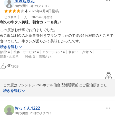
置しており、ビジネスや観光の拠点として幅広くご利用頂いており
BiViちゃん
ます。

20代
/
男性
|
3
件のクチコミ
4
2026年4月4日
投稿
近隣にも飲食店やアーケード街がございますので、お食事やお買い
物にも便利な立地になっております。

ビジネス
一人
2026年3月
宿泊
利久の牛タン美味、朝食カレーも良い
お部屋の机の狭さやバスル－ムの便座の小ささでご不便とご不快な
思いをさせてしまい大変申し訳ございません。すぐの改善が難しく
この度はお仕事でお泊まりでした。

大変心苦しい限りではございますが、今後の施設運営の参考とさせ
夜ご飯は利久のお食事券付きプランでしたので徒歩1分程度のところで
ていただきます。

食べました。牛タンが柔らかく美味しかったです。

今後もお客様にご満足いただけるお部屋作りとサービスを提供でき
お部屋も綺麗でした。

続きを読む
る様励んでまいります。

|
|
|
|
|
朝食はメニューが少なめのバイキングでした。カレーがあり美味しかっ
部屋
:
4
接客・サービス
:
4
ロケーション
:
4
朝食
:
3
夕食
:
5
またのお越しを心よりお待ち申し上げております。

|
|
温泉・お風呂
:
-
設備
:
3
清潔さ
:
4
たです。
303
ワシントンＲ＆Ｂホテル仙台広瀬通駅前
2026-04-09
この度はワシントンR&Bホテル仙台広瀬通駅前にご宿泊頂きまし
て、誠にありがとうございます。

続きを読む
またお忙しい中クチコミをご投稿頂き、重ねて御礼申し上げます。

朝食のメニュ－に関しましては、今後の検討課題として改善に取り
おっくん1222
組んでまいります。

30代
/
男性
|
20
件のクチコミ