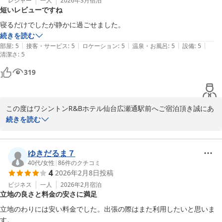
とさせて頂きます。

レジャー
一人
2026年3月
宿泊
短いレビューですね
お客様にご満足頂けるホテルを目指して、従業員一同努めて参りま
す。

寝るだけでしたが静かに過ごせました。
また、仙台にお越しの際はご利用頂けますと幸いでございます。

続きを読む
|
|
|
|
|
部屋
:
5
接客・サービス
:
5
ロケーション
:
5
温泉・お風呂
:
5
設備
:
5
清潔さ
フロント　山田
:
5
ワシントンＲ＆Ｂホテル仙台広瀬通駅前
319
2026-03-24
この度はワシントンR&Bホテル仙台広瀬通駅前へご宿泊頂き誠にあ
りがとうございます。

続きを読む
またお忙しい中ご意見を頂きました事重ねてお礼申し上げます。

今後もお客様にご満足頂ける施設運営に努めて参ります。

仙台へお越しの際はぜひ当館をお選び頂けますと幸いです。

ゆきだるま７
　　　フロント橋本
40代
/
女性
|
86
件のクチコミ
4
2026年2月8日
投稿
ワシントンＲ＆Ｂホテル仙台広瀬通駅前
ビジネス
一人
2026年2月
宿泊
2026-03-15
立地の良さと料金の安さに満足
立地のわりには安い料金でした。出張の際はまた利用したいと思いま
す。