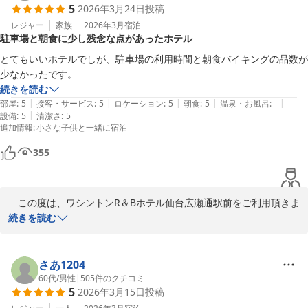
5
2026年3月24日
投稿
今後もお客様が快適にお過ごしいただけるお部屋とサービスを提供
レジャー
家族
2026年3月
宿泊
駐車場と朝食に少し残念な点があったホテル
できるよう精進してまいります。

またのお越しを心よりお待ち申し上げております。

とてもいいホテルでしが、駐車場の利用時間と朝食バイキングの品数が
少なかったです。
続きを読む
|
|
|
|
|
部屋
:
5
接客・サービス
:
5
ロケーション
:
5
朝食
:
5
温泉・お風呂
:
-
ワシントンＲ＆Ｂホテル仙台広瀬通駅前
|
設備
:
5
清潔さ
:
5
2026-04-04
追加情報
:
小さな子供と一緒に宿泊
355
　この度は、ワシントンR＆Bホテル仙台広瀬通駅前をご利用頂きま
して、誠にありがとうございます。

続きを読む
お忙しい中、ご投稿頂きまして重ねて御礼申し上げます。朝食や駐
車場につきまして、貴重なご意見を頂きましてありがとうございま
す。

さあ1204
直ぐにの改善が難しく、大変心苦しい限りではございますが、頂い
60代
/
男性
|
505
件のクチコミ
5
2026年3月15日
投稿
た御意見を元にさらにより良いサービスを提供出来るよう検討課題