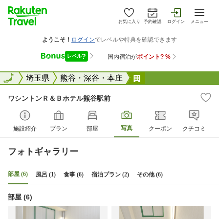
お気に入り
予約確認
ログイン
メニュー
全国
全国
埼玉県
熊谷・深谷・本庄
ワシントンＲ＆Ｂホ
ワシントンＲ＆Ｂホテル熊谷駅前
写真
施設紹介
プラン
部屋
クーポン
クチコミ
フォトギャラリー
部屋 (6)
風呂 (1)
食事 (6)
宿泊プラン (2)
その他 (6)
部屋 (6)