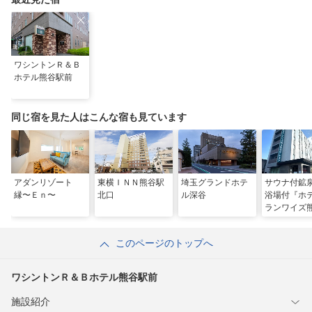
ワシントンＲ＆Ｂ
ホテル熊谷駅前
同じ宿を見た人はこんな宿も見ています
アダンリゾート
東横ＩＮＮ熊谷駅
埼玉グランドホテ
サウナ付鉱
縁〜Ｅｎ〜
北口
ル深谷
浴場付『ホ
ランワイズ
前プレミア
このページのトップへ
ワシントンＲ＆Ｂホテル熊谷駅前
施設紹介