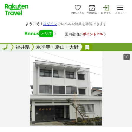
お気に入り
予約確認
ログイン
メニュー
全国
全国
福井県
永平寺・勝山・大野
米伊旅館
1/1