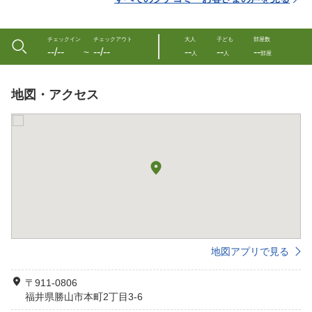
チェックイン
チェックアウト
大人
子ども
部屋数
--/--
--/--
--
--
--
〜
人
人
部屋
地図・アクセス
地図アプリで見る
〒911-0806
福井県勝山市本町2丁目3-6