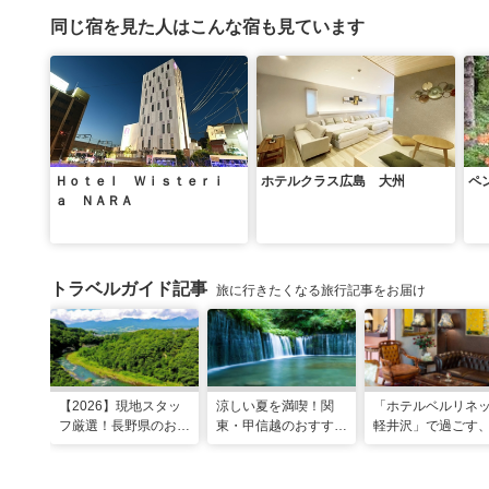
同じ宿を見た人はこんな宿も見ています
Ｈｏｔｅｌ Ｗｉｓｔｅｒｉ
ホテルクラス広島 大州
ペ
ａ ＮＡＲＡ
トラベルガイド記事
旅に行きたくなる旅行記事をお届け
【2026】現地スタッ
涼しい夏を満喫！関
「ホテルベルリネ
フ厳選！長野県のおす
東・甲信越のおすすめ
軽井沢」で過ごす
すめ観光スポット26
避暑地14選
ンティークに包ま
選
優雅な休日