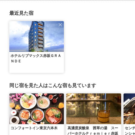
最近見た宿
ホテルリブマックス赤坂ＧＲＡ
ＮＤＥ
同じ宿を見た人はこんな宿も見ています
コンフォートイン東京六本木
高濃度炭酸泉 茜草の湯 スー
セン
パーホテルＰｒｅｍｉｅｒ赤坂
ンシ