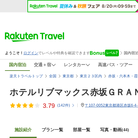
国内宿泊
交通＋宿
レンタカー
高速バス・ツアー
楽天トラベルトップ
全国
東京都
東京２３区内
赤坂・六本木・霞
ホテルリブマックス赤坂ＧＲＡ
3.79
(
142
件)
〒107-0052東京都港区赤坂6-4-
施設紹介
プラン一覧
部屋一覧
写真・動画(44)