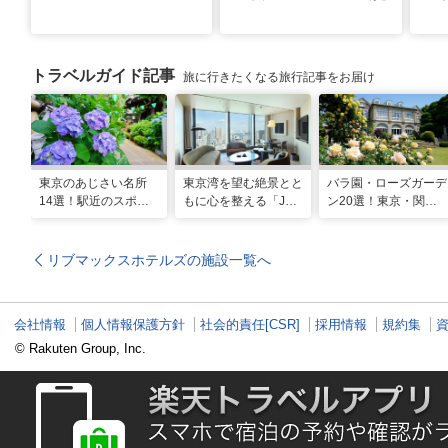
トラベルガイド記事
旅に行きたくなる旅行記事をお届け
東京のあじさい名所
東京湾を望む絶景とと
バラ園・ローズガーデ
14選！駅近のスポッ
もに心を整える「JW
ン20選！東京・関東
トや2026年見頃情報
マリオット・ホテル東
の名所をご紹介
も
京」でのマインドフル
な滞在
リブマックスホテルズの施設一覧へ
会社情報
個人情報保護方針
社会的責任[CSR]
採用情報
規約集
© Rakuten Group, Inc.