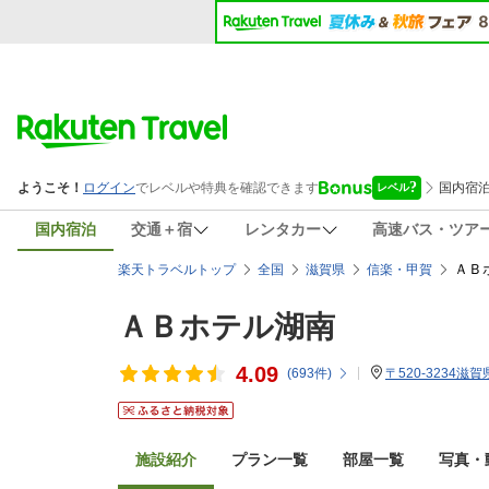
国内宿泊
交通＋宿
レンタカー
高速バス・ツア
ＡＢ
楽天トラベルトップ
全国
滋賀県
信楽・甲賀
ＡＢホテル湖南
4.09
(
693
件)
〒520-3234滋
施設紹介
プラン一覧
部屋一覧
写真・動