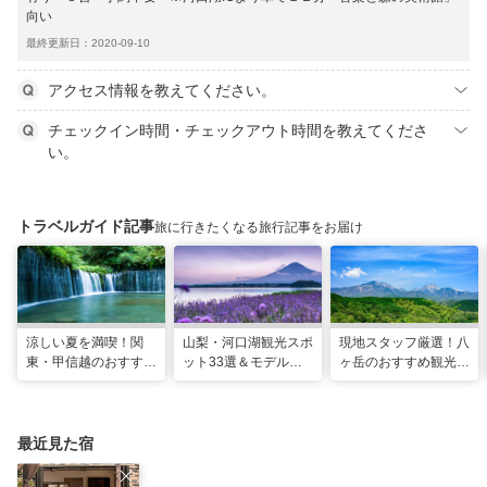
向い
最終更新日：2020-09-10
アクセス情報を教えてください。
チェックイン時間・チェックアウト時間を教えてくださ
い。
トラベルガイド記事
旅に行きたくなる旅行記事をお届け
涼しい夏を満喫！関
山梨・河口湖観光スポ
現地スタッフ厳選！八
東・甲信越のおすすめ
ット33選＆モデルコ
ヶ岳のおすすめ観光ス
避暑地14選
ース！絶景や温泉も
ポット18選
最近見た宿