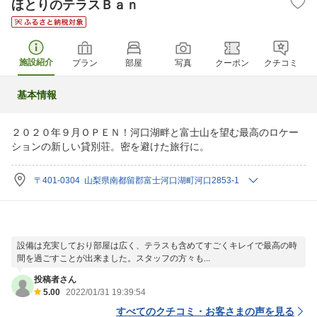
ほとりのテラスＢａｎ
施設紹介
プラン
部屋
写真
クーポン
クチコミ
基本情報
２０２０年９月ＯＰＥＮ！河口湖畔と富士山を望む最高のロケー
ションの新しい貸別荘。密を避けた旅行に。
〒401-0304 山梨県南都留郡富士河口湖町河口2853-1
設備は充実しており部屋は広く、テラスも含めてすごくキレイで最高の時
間を過ごすことが出来ました。スタッフの方々も...
投稿者さん
5.00
2022/01/31 19:39:54
すべてのクチコミ・お客さまの声を見る