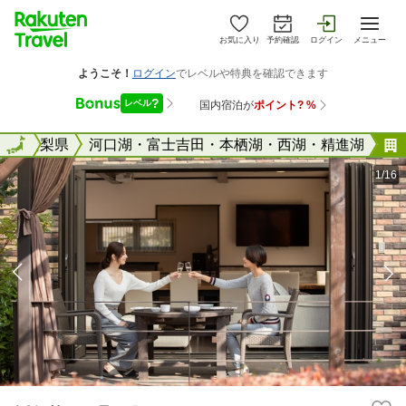
お気に入り
予約確認
ログイン
メニュー
全国
山梨県
全国
河口湖・富士吉田・本栖湖・西湖・精進湖
1/16