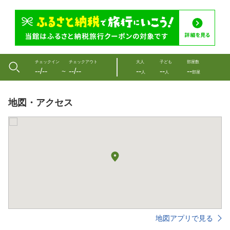
チェックイン
チェックアウト
大人
子ども
部屋数
--/--
--/--
--
--
--
〜
人
人
部屋
地図・アクセス
地図アプリで見る