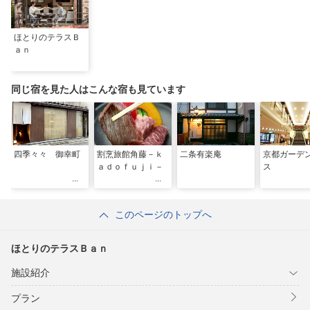
ほとりのテラスＢ
ａｎ
同じ宿を見た人はこんな宿も見ています
四季々々 御幸町
割烹旅館角藤－ｋ
二条有楽庵
京都ガーデ
ａｄｏｆｕｊｉ－
ス
このページのトップへ
ほとりのテラスＢａｎ
施設紹介
プラン