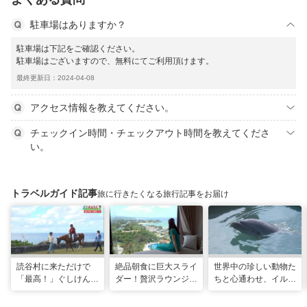
駐車場はありますか？
駐車場は下記をご確認ください。
駐車場はございますので、無料にてご利用頂けます。
最終更新日：2024-04-08
アクセス情報を教えてください。
チェックイン時間・チェックアウト時間を教えてくださ
い。
トラベルガイド記事
旅に行きたくなる旅行記事をお届け
読谷村に来ただけで
絶品朝食に巨大スライ
世界中の珍しい動物た
「最高！」ぐしけんさ
ダー！贅沢ラウンジと
ちと心通わせ、イルカ
ん、馬に乗って日本茶
最旬ホテルで味わう
と一緒に泳ぐ夢の体験
にうっとり。沖縄の隠
VIP な宿泊体験！「リ
「間近でふれ合える！