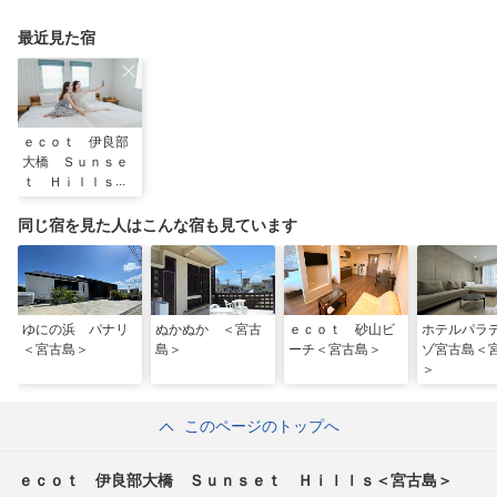
れ名所を全力で満喫し
ゾートホテル」
推しアニマル！！」
てきた
最近見た宿
ｅｃｏｔ 伊良部
大橋 Ｓｕｎｓｅ
ｔ Ｈｉｌｌｓ＜
宮古島＞
同じ宿を見た人はこんな宿も見ています
ゆにの浜 パナリ
ぬかぬか ＜宮古
ｅｃｏｔ 砂山ビ
ホテルパラ
＜宮古島＞
島＞
ーチ＜宮古島＞
ゾ宮古島＜
＞
このページのトップへ
ｅｃｏｔ 伊良部大橋 Ｓｕｎｓｅｔ Ｈｉｌｌｓ＜宮古島＞