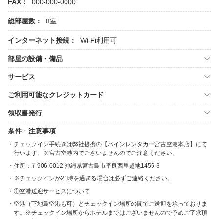
FAX：
000-000-0000
総部屋数：
8室
インターネット接続：
Wi-Fi利用可
部屋の設備・備品
サービス
ご利用可能なクレジットカード
領収書発行
条件・注意事項
チェックイン手続きは弊社提携の【パインレンタカー宮古空港本店】にて
行います。※宮古空港内でございませんのでご注意ください。
住所：〒906-0012 沖縄県宮古島市平良西里越地1455-3
※チェックインが21時を過ぎる場合は必ずご連絡ください。
①空港送迎サービスについて
空港（下地島空港も可）とチェックイン場所の間でご送迎を承っておりま
す。※チェックイン場所からホテルまではございませんので予めご了承頂