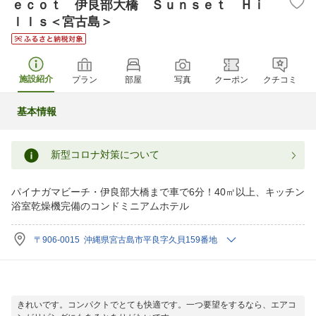
ｅｃｏｔ 伊良部大橋 Ｓｕｎｓｅｔ Ｈｉ
ｌｌｓ＜宮古島＞
施設紹介
プラン
部屋
写真
クーポン
クチコミ
基本情報
新型コロナ対策について
パイナガマビーチ・伊良部大橋まで車で6分！40㎡以上、キッチン
浴室乾燥機完備のコンドミニアムホテル
〒906-0015 沖縄県宮古島市平良字久貝159番地
きれいです。コンパクトでとても快適です。一つ要望をするなら、エアコ