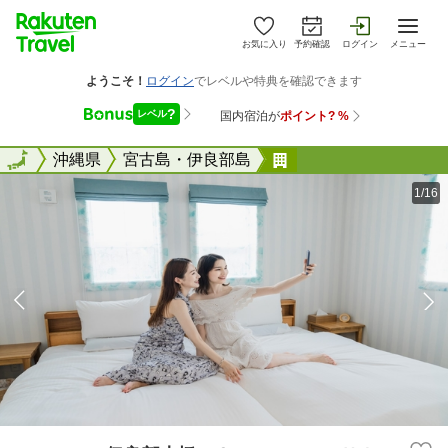
お気に入り
予約確認
ログイン
メニュー
全国
全国
沖縄県
宮古島・伊良部島
ｅｃｏｔ 伊良部大
1/16