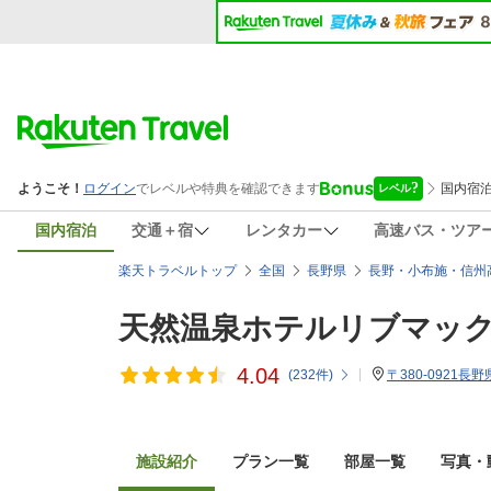
国内宿泊
交通＋宿
レンタカー
高速バス・ツア
楽天トラベルトップ
全国
長野県
長野・小布施・信州
天然温泉ホテルリブマッ
4.04
(
232
件)
〒380-0921長
施設紹介
プラン一覧
部屋一覧
写真・動