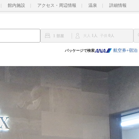
館内施設
アクセス・周辺情報
温泉
詳細情報
1
0
1
大人
子供
航空券+宿泊
パッケージで検索