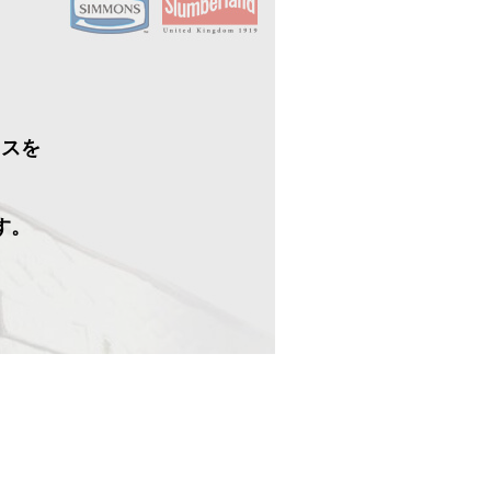
イスを
す。
）