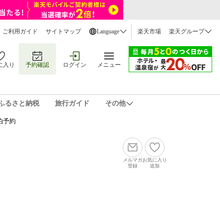
ご利用ガイド
サイトマップ
Language
楽天市場
楽天グループ
に入り
予約確認
ログイン
メニュー
ふるさと納税
旅行ガイド
その他
泊予約
メルマガ
お気に入り
登録
追加