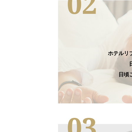
02
ホテルリ
日頃
03