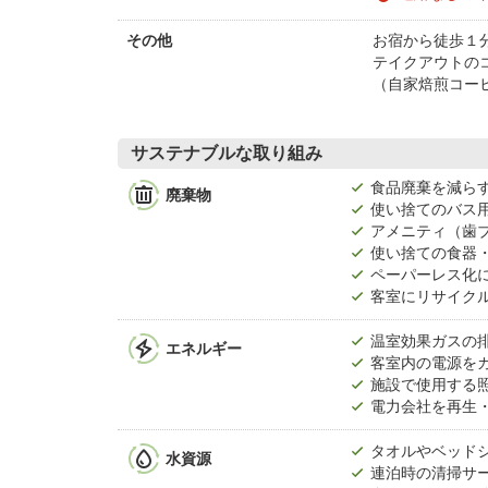
お宿から徒歩１
その他
テイクアウトのコー
（自家焙煎コー
サステナブルな取り組み
食品廃棄を減ら
廃棄物
使い捨てのバス
アメニティ（歯
使い捨ての食器
ペーパーレス化
客室にリサイク
温室効果ガスの
エネルギー
客室内の電源を
施設で使用する照
電力会社を再生
タオルやベッド
水資源
連泊時の清掃サ