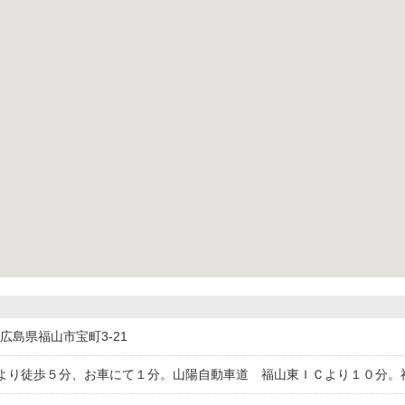
45広島県福山市宝町3-21
より徒歩５分、お車にて１分。山陽自動車道 福山東ＩＣより１０分。