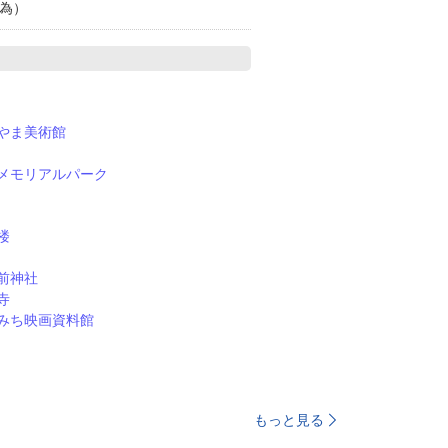
為）
やま美術館
メモリアルパーク
楼
前神社
寺
みち映画資料館
もっと見る