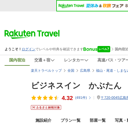
国内宿泊
交通＋宿
レンタカー
高速バス・ツア
楽天トラベルトップ
全国
広島県
福山・尾道・しまな
ビジネスイン かぶたん
4.32
(
491
件)
〒720-0045広
施設紹介
プラン一覧
部屋一覧
写真・動