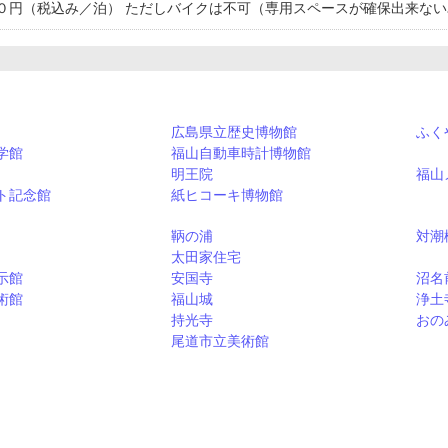
０円（税込み／泊） ただしバイクは不可（専用スペースが確保出来ない
広島県立歴史博物館
ふく
学館
福山自動車時計博物館
明王院
福山
ト記念館
紙ヒコーキ博物館
鞆の浦
対潮
太田家住宅
示館
安国寺
沼名
術館
福山城
浄土
持光寺
おの
尾道市立美術館