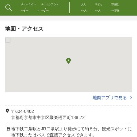
チェックイン
チェックアウト
大人
子ども
部屋数
--/--
--/--
--
--
--
〜
人
人
部屋
地図・アクセス
地図アプリで見る
〒604-8402
京都府京都市中京区聚楽廻西町188-72
地下鉄二条駅とJR二条駅より徒歩にて約８分、観光スポットに
地下鉄またはバスで直接アクセスできます。