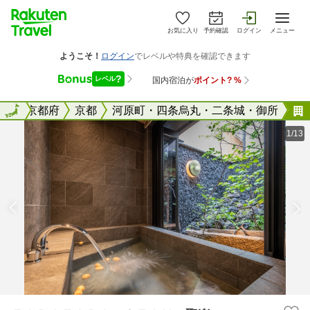
お気に入り
予約確認
ログイン
メニュー
全国
全国
京都府
京都
河原町・四条烏丸・二条城・御所
1/13