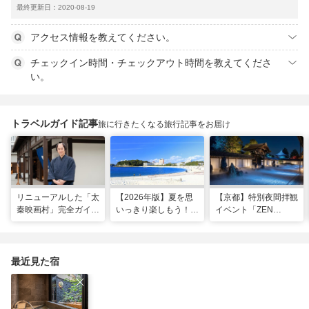
最終更新日：2020-08-19
アクセス情報を教えてください。
チェックイン時間・チェックアウト時間を教えてくださ
い。
トラベルガイド記事
旅に行きたくなる旅行記事をお届け
リニューアルした「太
【2026年版】夏を思
【京都】特別夜間拝観
秦映画村」完全ガイ
いっきり楽しもう！関
イベント「ZEN
ド。イマーシブ体験
西のおすすめ海水浴
NIGHT 東福寺」が開
に"18禁”コンテンツま
場・ビーチ18選
催！ “脳をととのえ
で！
る”没入型サウンドア
ートナイトを
最近見た宿