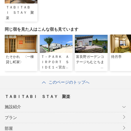
ＴＡＢＩＴＡＢ
Ｉ ＳＴＡＹ 聚
楽
同じ宿を見た人はこんな宿も見ています
たそかれ 〈一棟
Ｔ－ＰＡＲＫ Ａ
富良野ガーデンコ
待月亭
貸し町家〉
ＩＲＰＯＲＴ Ｓ
テージちむとちま
ＩＤＥ１＜宮古島
＞
このページのトップへ
ＴＡＢＩＴＡＢＩ ＳＴＡＹ 聚楽
施設紹介
プラン
部屋