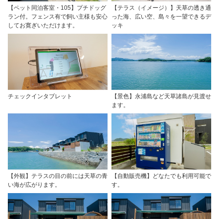
【ペット同泊客室・105】プチドッグ
【テラス（イメージ）】天草の透き通
ラン付。フェンス有で飼い主様も安心
った海、広い空、島々を一望できるデ
してお寛ぎいただけます。
ッキ
チェックインタブレット
【景色】永浦島など天草諸島が見渡せ
ます。
【外観】テラスの目の前には天草の青
【自動販売機】どなたでも利用可能で
い海が広がります。
す。