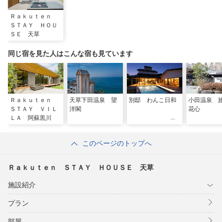
Ｒａｋｕｔｅｎ
ＳＴＡＹ ＨＯＵ
ＳＥ 天草
同じ宿を見た人はこんな宿も見ています
Ｒａｋｕｔｅｎ
天草下田温泉 望
別邸 わんこ日和
小田温泉
ＳＴＡＹ ＶＩＬ
洋閣
花心
ＬＡ 阿蘇黒川
このページのトップへ
Ｒａｋｕｔｅｎ ＳＴＡＹ ＨＯＵＳＥ 天草
施設紹介
プラン
部屋