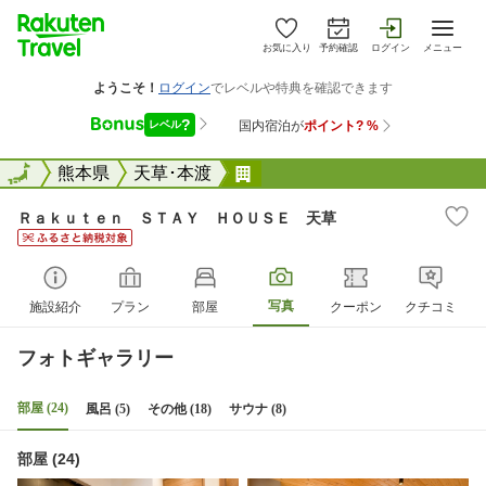
お気に入り
予約確認
ログイン
メニュー
全国
全国
熊本県
天草･本渡
Ｒａｋｕｔｅｎ ＳＴＡＹ 
Ｒａｋｕｔｅｎ ＳＴＡＹ ＨＯＵＳＥ 天草
写真
施設紹介
プラン
部屋
クーポン
クチコミ
フォトギャラリー
部屋 (24)
風呂 (5)
その他 (18)
サウナ (8)
部屋 (24)