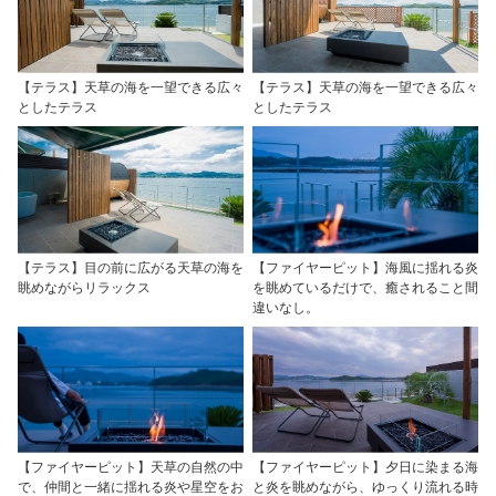
【テラス】天草の海を一望できる広々
【テラス】天草の海を一望できる広々
としたテラス
としたテラス
【テラス】目の前に広がる天草の海を
【ファイヤーピット】海風に揺れる炎
眺めながらリラックス
を眺めているだけで、癒されること間
違いなし。
【ファイヤーピット】天草の自然の中
【ファイヤーピット】夕日に染まる海
で、仲間と一緒に揺れる炎や星空をお
と炎を眺めながら、ゆっくり流れる時