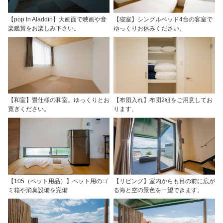
【pop In Aladdin】大画面で映画や音
【寝室】シングルベッド4台の客室で
楽鑑賞をお楽しみ下さい。
ゆっくりお休みください。
【和室】畳仕様の和室。ゆっくりとお
【布団入れ】布団2組をご用意してお
寛ぎください。
ります。
【105（ペット用品）】ペット用のゴ
【リビング】室内からも目の前に広が
ミ箱や消臭設備を完備
る海と空の景色を一望できます。