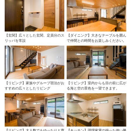
【玄関】広々とした玄関、定員分のス
【ダイニング】大きなテーブルを囲ん
リッパを常設
で仲間との時間をお楽しみください。
【リビング】家族やグループ宿泊がお
【リビング】室内からも目の前に広が
すすめの広々としたリビング
る海と空の景色を一望できます。
【リビング】大人数でもゆったりと寛
【キッチン】調理家電の揃った使い勝