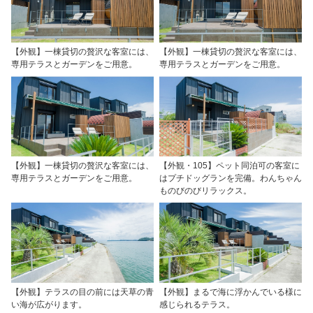
【外観】一棟貸切の贅沢な客室には、
【外観】一棟貸切の贅沢な客室には、
専用テラスとガーデンをご用意。
専用テラスとガーデンをご用意。
【外観】一棟貸切の贅沢な客室には、
【外観・105】ペット同泊可の客室に
専用テラスとガーデンをご用意。
はプチドッグランを完備。わんちゃん
ものびのびリラックス。
【外観】テラスの目の前には天草の青
【外観】まるで海に浮かんでいる様に
い海が広がります。
感じられるテラス。