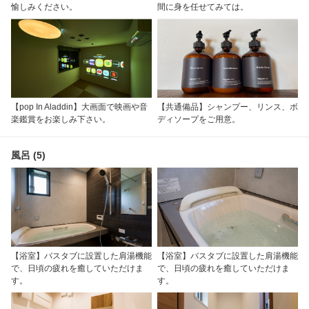
愉しみください。
間に身を任せてみては。
【pop In Aladdin】大画面で映画や音
【共通備品】シャンプー、リンス、ボ
楽鑑賞をお楽しみ下さい。
ディソープをご用意。
風呂 (5)
【浴室】バスタブに設置した肩湯機能
【浴室】バスタブに設置した肩湯機能
で、日頃の疲れを癒していただけま
で、日頃の疲れを癒していただけま
す。
す。