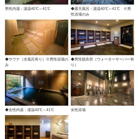
男性内湯：湯温40℃～41℃
◆露天風呂：湯温40℃～41℃ ※男
性浴場のみ
◆サウナ（水風呂有り）※男性浴場の
◆男性脱衣所（ウォーターサーバー有
み
り）
◆女性内湯：湯温40℃～41℃
女性浴場