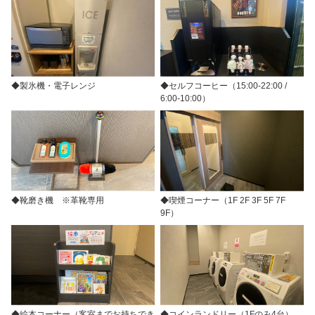
◆製氷機・電子レンジ
◆セルフコーヒー（15:00-22:00 /
6:00-10:00）
◆靴磨き機 ※革靴専用
◆喫煙コーナー（1F 2F 3F 5F 7F
9F）
◆絵本コーナー（客室までお持ちでき
◆コインランドリー（1Fのみ4台）