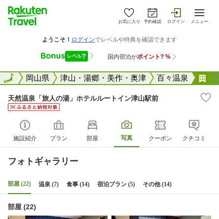
お気に入り
予約確認
ログイン
メニュー
全国
全国
岡山県
津山・湯郷・美作・奥津
百々温泉
天
天然温泉「旅人の湯」ホテルルートイン津山駅前
写真
施設紹介
プラン
部屋
クーポン
クチコミ
フォトギャラリー
部屋 (22)
温泉 (7)
食事 (14)
宿泊プラン (5)
その他 (14)
部屋 (22)