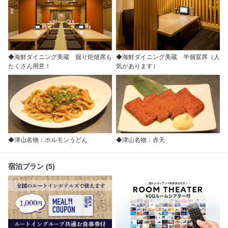
◆海鮮ダイニング美蔵 掘り炬燵席も
◆海鮮ダイニング美蔵 半個室席（人
たくさん用意！
気があります）
◆津山名物：ホルモンうどん
◆津山名物：赤天
宿泊プラン (5)