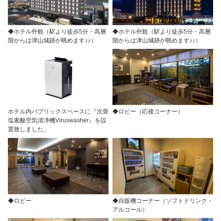
◆ホテル外観（駅より徒歩5分・高層
◆ホテル外観（駅より徒歩5分・高層
階からは津山城跡が眺めます♪♪）
階からは津山城跡が眺めます♪♪）
ホテル内パブリックスペースに『次亜
◆ロビー（応接コーナー）
塩素酸空気清浄機Viruswasher』を設
置致しました。
◆ロビー
◆自販機コーナー（ソフトドリンク・
アルコール）