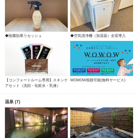
◆除菌効果リセッシュ
◆空気清浄機（加湿器）全室導入
【コンフォートルーム専用】スキンケ
WOWOW視聴可能(無料サービス)
アセット（洗顔・化粧水・乳液）
温泉 (7)