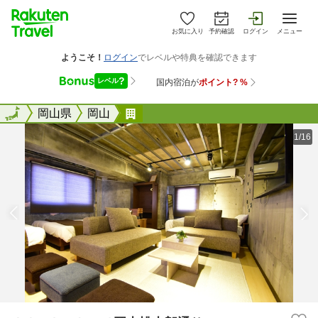
お気に入り
予約確認
ログイン
メニュー
全国
全国
岡山県
岡山
Ａｌｐｈａｂｅｄ岡山桃太郎通り
1/16