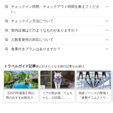
チェックイン時間・チェックアウト時間を教えてくださ
い。
チェックイン方法について
室内設備はどのようなものがありますか？
人数変更時の対応について
食事付きプランはありますか？
トラベルガイド記事
旅に行きたくなる旅行記事をお届け
【2025年最新】岡山
リアル招き猫「てんち
国産ジーンズの聖地！
県のおすすめ観光スポ
ゃん」が話題に。
「倉敷デニムストリー
ット43選！おもちゃ
1200年以上前に創建
ト」＆「児島ジーンズ
王国など定番から穴場
された、岡山県真庭市
ストリート」で運命の
まで
の由緒ある木山神社を
一着を探す旅