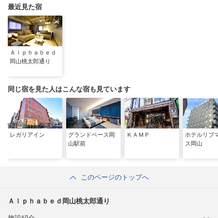
ご紹介
最近見た宿
Ａｌｐｈａｂｅｄ
岡山桃太郎通り
同じ宿を見た人はこんな宿も見ています
レガリアイン
グランドベース岡
ＫＡＭＰ
ホテルリブ
山駅前
ス岡山
このページのトップへ
Ａｌｐｈａｂｅｄ岡山桃太郎通り