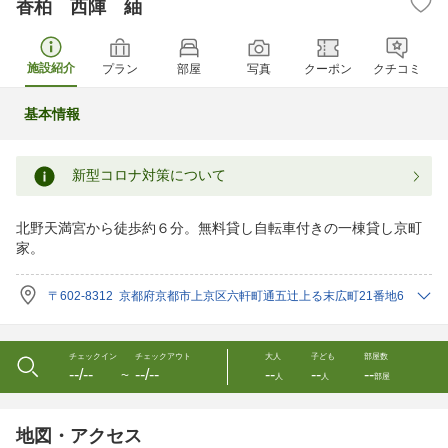
香柏 西陣 紬
施設紹介
プラン
部屋
写真
クーポン
クチコミ
基本情報
新型コロナ対策について
北野天満宮から徒歩約６分。無料貸し自転車付きの一棟貸し京町
家。
〒602-8312 京都府京都市上京区六軒町通五辻上る末広町21番地6
チェックイン
チェックアウト
大人
子ども
部屋数
--/--
--/--
--
--
--
〜
人
人
部屋
地図・アクセス