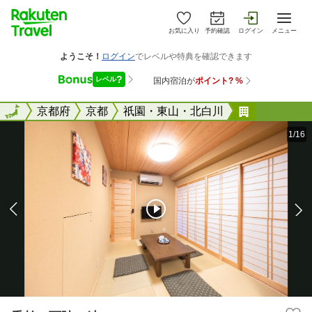
お気に入り
予約確認
ログイン
メニュー
全国
全国
京都府
京都
祇園・東山・北白川
香柏 西陣
1/16