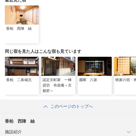
最近見た宿
香柏 西陣 紬
同じ宿を見た人はこんな宿も見ています
香柏 二条城北
認定京町家 一棟
麗閣 八坂
映家の宿・
貸切 布袋庵＜京
都府＞
このページのトップへ
香柏 西陣 紬
施設紹介