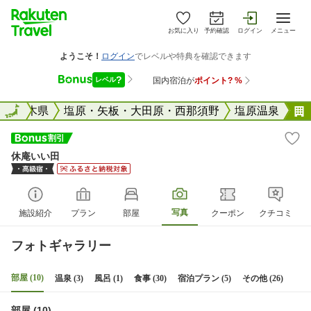
お気に入り
予約確認
ログイン
メニュー
全国
栃木県
全国
塩原・矢板・大田原・西那須野
塩原温泉
休庵いい田
写真
施設紹介
プラン
部屋
クーポン
クチコミ
フォトギャラリー
部屋 (10)
温泉 (3)
風呂 (1)
食事 (30)
宿泊プラン (5)
その他 (26)
部屋 (10)