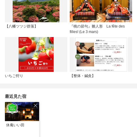
【八幡ツツジ群落】
『桃の節句』雛人形 La fête des
filles! (Le 3 mars)
いちご狩り
【整体・鍼灸】
最近見た宿
休庵いい田