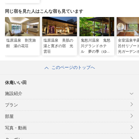
同じ宿を見た人はこんな宿も見ています
塩原温泉 割烹旅
塩原温泉 美肌の
鬼怒川温泉 鬼怒
全室温泉半
館 湯の花荘
湯と寛ぎの宿 光
川グランドホテ
呂付リゾー
雲荘
ル 夢の季（ゆめ
光ガーデン
のとき）
このページのトップへ
休庵いい田
施設紹介
プラン
部屋
写真・動画