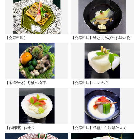
【会席料理】
【会席料理】鱧とあわびのお吸い物
【厳選食材】丹波の松茸
【会席料理】コマ大根
【お料理】お造り
【会席料理】椀盛 白味噌仕立て