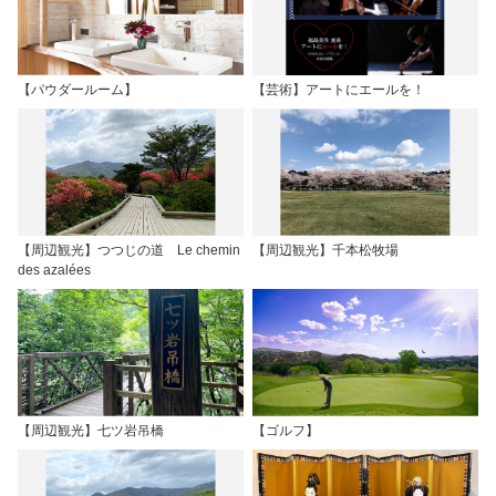
【パウダールーム】
【芸術】アートにエールを！
【周辺観光】つつじの道 Le chemin
【周辺観光】千本松牧場
des azalées
【周辺観光】七ツ岩吊橋
【ゴルフ】