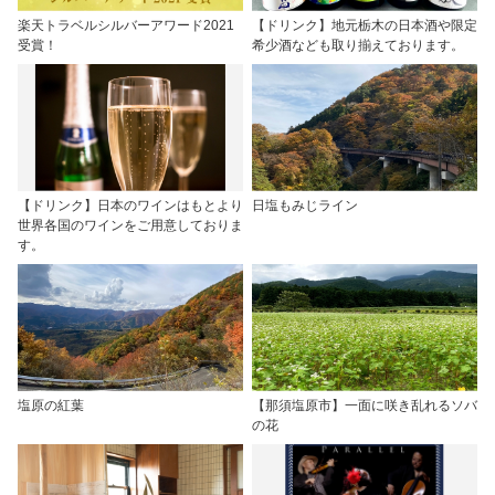
楽天トラベルシルバーアワード2021
【ドリンク】地元栃木の日本酒や限定
受賞！
希少酒なども取り揃えております。
【ドリンク】日本のワインはもとより
日塩もみじライン
世界各国のワインをご用意しておりま
す。
塩原の紅葉
【那須塩原市】一面に咲き乱れるソバ
の花