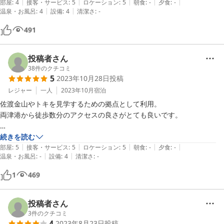
|
|
|
|
|
部屋
:
4
接客・サービス
:
5
ロケーション
:
5
朝食
:
-
夕食
:
-
|
|
温泉・お風呂
:
4
設備
:
4
清潔さ
:
-
491
投稿者さん
38
件のクチコミ
5
2023年10月28日
投稿
レジャー
一人
2023年10月
宿泊
佐渡金山やトキを見学するための拠点として利用。

両津港から徒歩数分のアクセスの良さがとても良いです。

ゲストハウスなので、一緒に宿泊するタイミングが重なった人達次第で
続きを読む
|
|
|
|
|
天国か地獄かが分かれるのはしょうがないでしょう。

部屋
:
5
接客・サービス
:
5
ロケーション
:
5
朝食
:
-
夕食
:
-
|
|
温泉・お風呂
:
-
設備
:
4
清潔さ
:
-
１日目は平和でしたが、２日目は隣室のガラの悪い集団がドアノブをガ
チャガチャ開けようとしてきたり、深夜０時過ぎても馬鹿騒ぎをしてい
1
469
てハズレを引きました。

ホテルや旅館のような認識をして宿泊することさえなければ、室内の綺
投稿者さん
3
件のクチコミ
4
2023年8月23日
投稿