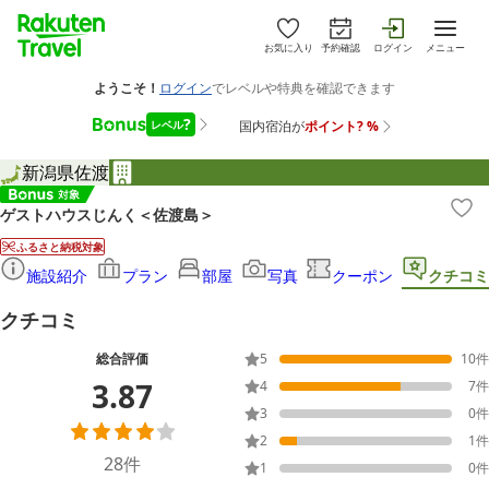
お気に入り
予約確認
ログイン
メニュー
新潟県
佐渡
ゲストハウスじんく＜佐渡島＞
ふるさと納税対象
施設紹介
プラン
部屋
写真
クーポン
クチコミ
クチコミ
総合評価
5
10
件
3.87
4
7
件
3
0
件
2
1
件
28
件
1
0
件