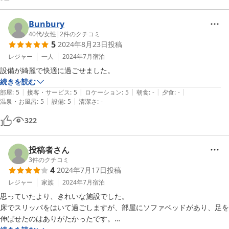
Bunbury
40代
/
女性
|
2
件のクチコミ
5
2024年8月23日
投稿
レジャー
一人
2024年7月
宿泊
設備が綺麗で快適に過ごせました。
続きを読む
|
|
|
|
|
部屋
:
5
接客・サービス
:
5
ロケーション
:
5
朝食
:
-
夕食
:
-
|
|
温泉・お風呂
:
5
設備
:
5
清潔さ
:
-
322
投稿者さん
3
件のクチコミ
4
2024年7月17日
投稿
レジャー
家族
2024年7月
宿泊
思っていたより、きれいな施設でした。

床でスリッパをはいて過ごしますが、部屋にソファベッドがあり、足を
伸ばせたのはありがたかったです。
