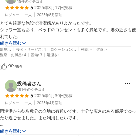
18
件のクチコミ
5
2025年8月17日
投稿
レジャー
一人
2025年8月
宿泊
とても綺麗な施設で清潔感がありよかったです。

シャワー室もあり、ベッドのコンセントも多く満足です。港の近さも便
利でした。
続きを読む
|
|
|
|
|
部屋
:
5
接客・サービス
:
4
ロケーション
:
5
朝食
:
-
夕食
:
-
|
|
温泉・お風呂
:
4
設備
:
3
清潔さ
:
-
484
投稿者さん
191
件のクチコミ
5
2025年4月30日
投稿
レジャー
一人
2025年4月
宿泊
両津港から徒歩数分の立地は有難いです。十分な広さのある部屋でゆっ
たり過ごせました。また利用したいです。

（メモ：キッチンに電子レンジがない……と思って諦めていたらちょう
続きを読む