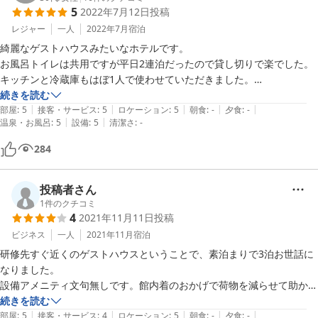
5
2022年7月12日
投稿
レジャー
一人
2022年7月
宿泊
綺麗なゲストハウスみたいなホテルです。

お風呂トイレは共用ですが平日2連泊だったので貸し切りで楽でした。
キッチンと冷蔵庫もはぼ1人で使わせていただきました。

一階のカフェも利用したかったですが16時までで残念。コンビニまで
続きを読む
|
|
|
|
|
かなり距離もあるしフェリーターミナルも早く閉まってしまうので早め
部屋
:
5
接客・サービス
:
5
ロケーション
:
5
朝食
:
-
夕食
:
-
|
|
温泉・お風呂
:
5
設備
:
5
清潔さ
:
-
に買い物に行かないといけません。

せっかく湖の近くにあるのに外が見渡せないのもちょっと残念。

284
夜間外出するのに鍵がかかっていて解錠がよくわかりませんでした。

ホテルの方は親切です。
投稿者さん
1
件のクチコミ
4
2021年11月11日
投稿
ビジネス
一人
2021年11月
宿泊
研修先すぐ近くのゲストハウスということで、素泊まりで3泊お世話に
なりました。

設備アメニティ文句無しです。館内着のおかげで荷物を減らせて助かり
ました。

続きを読む
|
|
|
|
|
部屋
:
5
接客・サービス
:
4
ロケーション
:
5
朝食
:
-
夕食
:
-