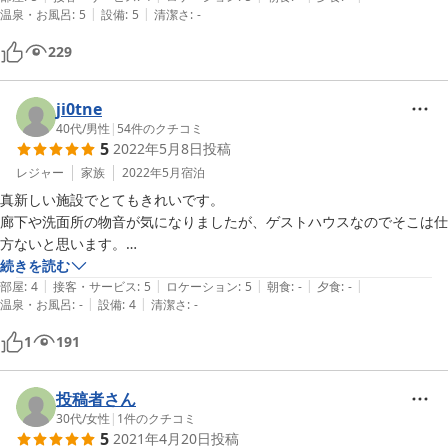
|
|
温泉・お風呂
:
5
設備
:
5
清潔さ
:
-
夕食ですが商店街方面へ歩いて１０分くらいなので、とりあえず何か食
べたいというなら困らないかもしれません。

229
素泊まり宿泊なので料理はありませんが、お昼にランチを注文させてい
ji0tne
ただきました。

40代
/
男性
|
54
件のクチコミ
5
2022年5月8日
投稿
初めて利用する場合、どこに座っていいのか迷いますね。

日替わりランチは手頃なお値段でおいしかったです。

レジャー
家族
2022年5月
宿泊
頼んでいないはずのセットドリンクが会計時レシートに記載されていた
真新しい施設でとてもきれいです。

のが残念でした。

廊下や洗面所の物音が気になりましたが、ゲストハウスなのでそこは仕
その時に疑問に思ったんですが聞かなかったのが悪かったですね…後か
方ないと思います。

１階のカフェで食べたランチがとても美味しかったです。
続きを読む
|
|
|
|
|
部屋
:
4
接客・サービス
:
5
ロケーション
:
5
朝食
:
-
夕食
:
-
|
|
温泉・お風呂
:
-
設備
:
4
清潔さ
:
-
1
191
投稿者さん
30代
/
女性
|
1
件のクチコミ
5
2021年4月20日
投稿