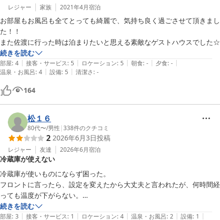
レジャー
家族
2021年4月
宿泊
お部屋もお風呂も全てとっても綺麗で、気持ち良く過ごさせて頂きまし
た！！

また佐渡に行った時は泊まりたいと思える素敵なゲストハウスでした☆
続きを読む
|
|
|
|
|
部屋
:
4
接客・サービス
:
5
ロケーション
:
5
朝食
:
-
夕食
:
-
|
|
温泉・お風呂
:
4
設備
:
5
清潔さ
:
-
164
松１６
80代〜
/
男性
|
338
件のクチコミ
2
2026年6月3日
投稿
レジャー
友達
2026年6月
宿泊
冷蔵庫が使えない
冷蔵庫が使いものにならず困った。

フロントに言ったら、設定を変えたから大丈夫と言われたが、何時間経
っても温度が下がらない。

仕方なく氷をもらいに行った。

続きを読む
|
|
|
|
|
２度目にもらいに行ったら、有料ですと言われてびっくり。

部屋
:
3
接客・サービス
:
1
ロケーション
:
4
温泉・お風呂
:
2
設備
:
1