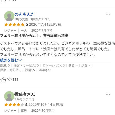
のんもんた
30代
/
女性
|
3
件のクチコミ
5
2026年7月12日
投稿
レジャー
一人
2026年7月
宿泊
フェリー乗り場から近く、共有設備も清潔
ゲストハウスと書いてありましたが、ビジネスホテルの一室の様な設備
でしたし、風呂・トイレ・洗面台は共有でしたがとても綺麗でした。

フェリー乗り場からも歩いてすぐなのでとても便利でした。
続きを読む
|
|
|
|
|
部屋
:
5
接客・サービス
:
5
ロケーション
:
5
朝食
:
-
夕食
:
-
|
|
温泉・お風呂
:
-
設備
:
5
清潔さ
:
5
111
投稿者さん
3
件のクチコミ
4
2025年10月14日
投稿
レジャー
家族
2025年10月
宿泊