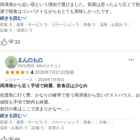
両津港から近い宿という理由で選びました。部屋は思ったより広くて快
適で朝食はコンパクトながらもとても美味しかったです。
続きを読む
|
|
|
|
|
部屋
:
5
接客・サービス
:
5
ロケーション
:
5
朝食
:
5
温泉・お風呂
:
5
|
設備
:
5
清潔さ
:
5
22
まんのもの
30代
/
男性
|
6
件のクチコミ
4
2026年7月21日
投稿
レジャー
一人
2026年7月
宿泊
両津港から近く手頃で綺麗、飲食店は少なめ
佐渡島に行く際、かなりの確率で使う両津港から近いゲストハウス。お
値段も手頃で館内も綺麗。

初日の夜はここで決まりかな〜。

ただ、周りにあまり飲食店がないので注意。
続きを読む
|
|
|
|
|
部屋
:
4
接客・サービス
:
5
ロケーション
:
5
朝食
:
-
夕食
:
-
|
|
温泉・お風呂
:
5
設備
:
5
清潔さ
:
5
66