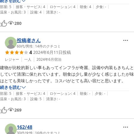
気持ち良く過ごすことができました。
続きを読む
|
|
|
|
|
部屋
:
5
接客・サービス
:
4
ロケーション
:
4
朝食
:
4
夕食
:
-
|
|
温泉・お風呂
:
3
設備
:
4
清潔さ
:
-
280
投稿者さん
60代
/
男性
|
14
件のクチコミ
4
2024年6月11日
投稿
レジャー
一人
2024年6月
宿泊
建物が比較的新しい事もあってインフラが奇麗、設備や内装もきちんと
していて清潔に保たれています。朝食は少し量が少なく感じましたが味
はとても美味しかったです。コスパがとても高い宿だと思います。
続きを読む
|
|
|
|
|
部屋
:
5
接客・サービス
:
4
ロケーション
:
4
朝食
:
-
夕食
:
-
|
|
温泉・お風呂
:
3
設備
:
5
清潔さ
:
-
269
162/48
30代
/
女性
|
16
件のクチコミ