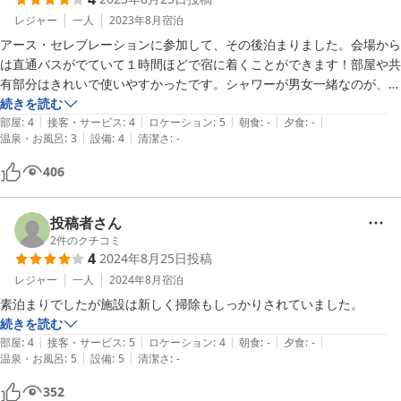
レジャー
一人
2023年8月
宿泊
アース・セレブレーションに参加して、その後泊まりました。会場から
は直通バスがでていて１時間ほどで宿に着くことができます！部屋や共
有部分はきれいで使いやすかったです。シャワーが男女一緒なのが、何
となく嫌でしたが、気にしない人なら大丈夫かと。。。あと部屋の壁は
続きを読む
|
|
|
|
|
薄いです。夜遅くまで騒いでいる人はいませんでしたが、話し声は聞こ
部屋
:
4
接客・サービス
:
4
ロケーション
:
5
朝食
:
-
夕食
:
-
|
|
温泉・お風呂
:
3
設備
:
4
清潔さ
:
-
えてきました。予約するのが遅くてたどり着いた宿でしたが、良かった
です。
406
投稿者さん
2
件のクチコミ
4
2024年8月25日
投稿
レジャー
一人
2024年8月
宿泊
続きを読む
|
|
|
|
|
部屋
:
4
接客・サービス
:
5
ロケーション
:
4
朝食
:
-
夕食
:
-
|
|
温泉・お風呂
:
5
設備
:
5
清潔さ
:
-
352