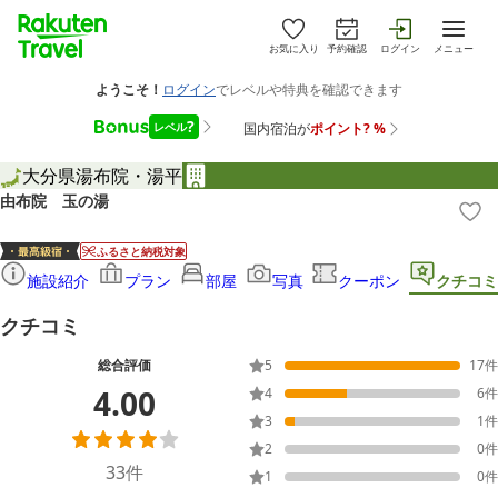
お気に入り
予約確認
ログイン
メニュー
大分県
湯布院・湯平
由布院 玉の湯
ふるさと納税対象
施設紹介
プラン
部屋
写真
クーポン
クチコミ
クチコミ
総合評価
5
17
件
4.00
4
6
件
3
1
件
2
0
件
33
件
1
0
件