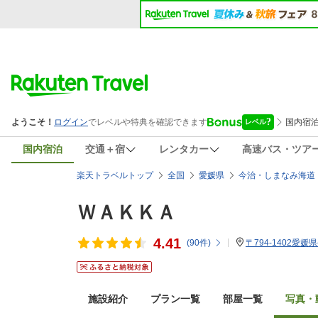
国内宿泊
交通＋宿
レンタカー
高速バス・ツア
楽天トラベルトップ
全国
愛媛県
今治・しまなみ海道
ＷＡＫＫＡ
4.41
(
90
件)
〒794-1402愛媛
施設紹介
プラン一覧
部屋一覧
写真・動