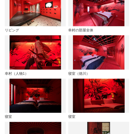
リビング
幸村の部屋全体
幸村（人物1）
寝室（徳川）
寝室
寝室