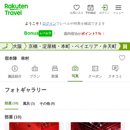
お気に入り
予約確認
ログイン
メニュー
阪府
全国
大阪
京橋・淀屋橋・本町・ベイエリア・弁天町
宿本陣 幸村
写真
施設紹介
プラン
部屋
クーポン
クチコミ
フォトギャラリー
部屋 (10)
風呂 (5)
その他 (9)
部屋 (10)