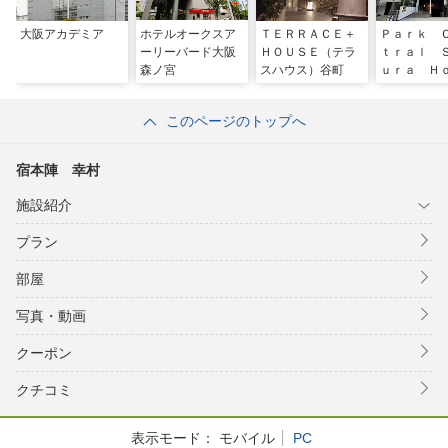
大阪アカデミア
ホテルオークスア
ＴＥＲＲＡＣＥ＋
Ｐａｒｋ 
ーリーバード大阪
ＨＯＵＳＥ（テラ
ｔｒａｌ 
森ノ宮
スハウス）谷町
ｕｒａ Ｈ
ｌ
このページのトップへ
宿本陣 幸村
施設紹介
プラン
部屋
写真・動画
クーポン
クチコミ
表示モード：
モバイル
PC