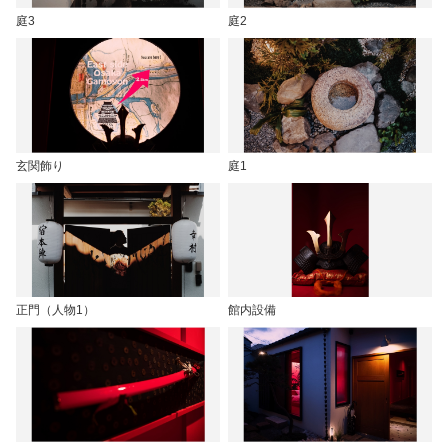
庭3
庭2
玄関飾り
庭1
正門（人物1）
館内設備