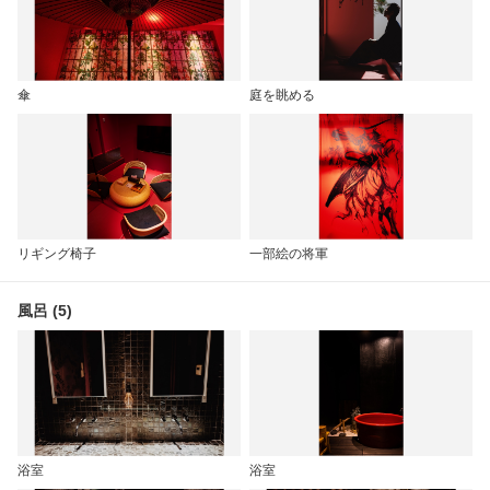
傘
庭を眺める
リギング椅子
一部絵の将軍
風呂 (5)
浴室
浴室