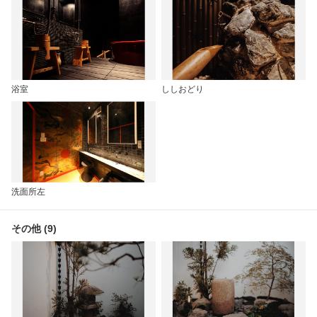
浴室
ししおどり
洗面所左
その他 (9)