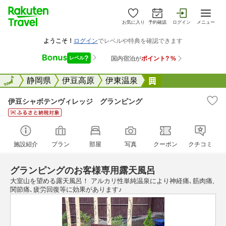
お気に入り
予約確認
ログイン
メニュー
全国
全国
静岡県
伊豆高原
伊東温泉
伊豆シャボテンヴ
伊豆シャボテンヴィレッジ グランピング
施設紹介
プラン
部屋
写真
クーポン
クチコミ
グランピングのお客様専用露天風呂
大室山を望める露天風呂！ アルカリ性単純温泉により神経痛､筋肉痛,
関節痛､疲労回復等に効果があります♪