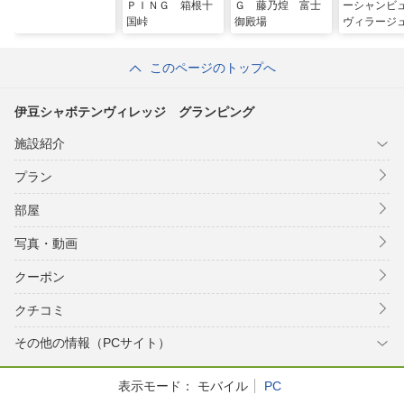
ＰＩＮＧ 箱根十
Ｇ 藤乃煌 富士
ーシャン
国峠
御殿場
ヴィラージ
高原
このページのトップへ
伊豆シャボテンヴィレッジ グランピング
施設紹介
プラン
部屋
写真・動画
クーポン
クチコミ
その他の情報（PCサイト）
表示モード：
モバイル
PC