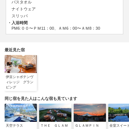
バスタオル
ナイトウェア
スリッパ
入浴時間
PM6:００〜ＰＭ11：00、ＡＭ6：00〜ＡＭ8：30
最近見た宿
伊豆シャボテンヴ
ィレッジ グラン
ピング
同じ宿を見た人はこんな宿も見ています
天空テラス
ＴＨＥ ＧＬＡＭ
ＧＬＡＭＰＩＮ
全室スイー