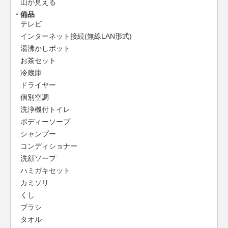
山が見える
備品
テレビ
インターネット接続(無線LAN形式)
湯沸かしポット
お茶セット
冷蔵庫
ドライヤー
個別空調
洗浄機付トイレ
ボディーソープ
シャンプー
コンディショナー
洗顔ソープ
ハミガキセット
カミソリ
くし
ブラシ
タオル