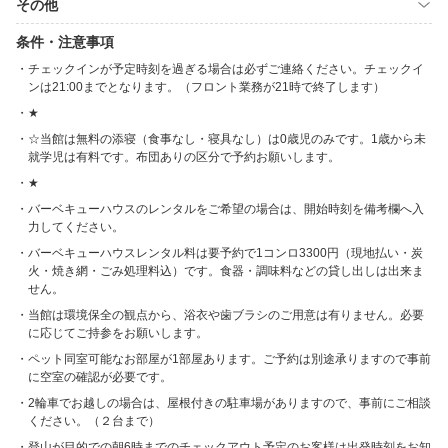
その他
条件・注意事項
チェックインが予定時刻を過ぎる場合は必ずご連絡ください。チェックイ
ンは21:00までとなります。（フロント業務が21時で終了します）
★
☆当館は無料の添寝（食事なし・寝具なし）は0歳児のみです。1歳から未
就学児は有料です。布団ありの区分で予約お願いします。
★
バーベキューハウスのレンタルをご希望の場合は、開始時刻を備考欄へ入
力してください。
バーベキューハウスレンタル料は要予約で1コンロ3300円（現地払い・炭
火・焼き網・ごみ処理料込）です。食器・調味料などの貸し出しは出来ま
せん。
当館は環境保全の観点から、浴衣や歯ブラシのご用意は有りません。必要
に応じてご持参をお願いします。
ペット同室可能なお部屋が1部屋あります。ご予約は別途承りますので事前
に空室の確認が必要です。
2輪車でお越しの場合は、屋根付きの駐車場がありますので、事前にご相談
ください。（２台まで）
登山が目的での朝6時までのチェックアウト予定のお客様は出発時刻をお知