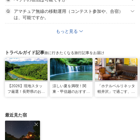
アマチュア無線の移動運用（コンテスト参加や、合宿）
は、可能ですか。
もっと見る
トラベルガイド記事
旅に行きたくなる旅行記事をお届け
【2026】現地スタッ
涼しい夏を満喫！関
「ホテルベルリネッタ
フ厳選！長野県のおす
東・甲信越のおすすめ
軽井沢」で過ごす、ア
すめ観光スポット26
避暑地14選
ンティークに包まれる
選
優雅な休日
最近見た宿