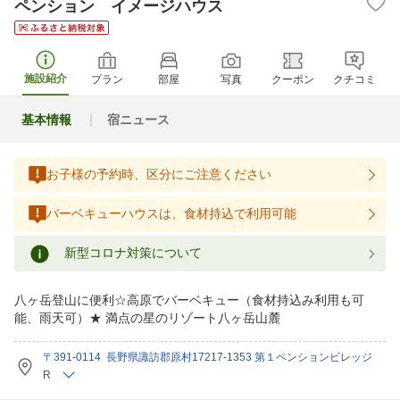
ペンション イメージハウス
施設紹介
プラン
部屋
写真
クーポン
クチコミ
基本情報
宿ニュース
お子様の予約時、区分にご注意ください
バーベキューハウスは、食材持込で利用可能
新型コロナ対策について
八ヶ岳登山に便利☆高原でバーベキュー（食材持込み利用も可
能、雨天可）★ 満点の星のリゾート八ヶ岳山麓
〒391-0114 長野県諏訪郡原村17217-1353 第１ペンションビレッジ
R