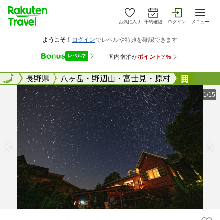
お気に入り
予約確認
ログイン
メニュー
全国
全国
長野県
八ヶ岳・野辺山・富士見・原村
ペンシ
1/15