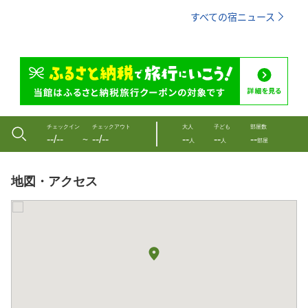
すべての宿ニュース
チェックイン
チェックアウト
大人
子ども
部屋数
--/--
--/--
--
--
--
〜
人
人
部屋
地図・アクセス