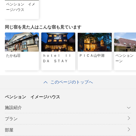
ペンション イメ
ージハウス
同じ宿を見た人はこんな宿も見ています
たかね荘
ｈｏｔｅｌ ＩＩ
ＰＩＣＡ山中湖
ペンション
ＤＡ ＳＴＡＹ
ーン
このページのトップへ
ペンション イメージハウス
施設紹介
プラン
部屋