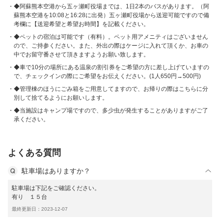
◆阿蘇熊本空港から五ヶ瀬町役場までは、1日2本のバスがあります。（阿
蘇熊本空港を10:08と16:28に出発）五ヶ瀬町役場から送迎可能ですので備
考欄に【送迎希望と希望お時間】を記載ください。
◆ペットの宿泊は可能です（有料）。ペット用アメニティはございません
ので、ご持参ください。また、外出の際はケージに入れて頂くか、お車の
中でお留守番させて頂きますようお願い致します。
◆車で10分の場所にある温泉の割引券をご希望の方に差し上げていますの
で、チェックインの際にご希望をお伝えください。(1人650円→500円)
◆管理棟のほうにごみ箱をご用意してますので、お帰りの際はこちらに分
別して捨てるようにお願いします。
◆当施設はキャンプ場ですので、多少虫が発生することがありますがご了
承ください。
よくある質問
駐車場はありますか？
駐車場は下記をご確認ください。
有り １５台
最終更新日：2023-12-07