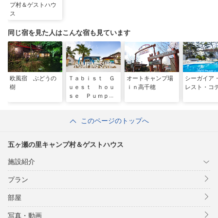
プ村＆ゲストハウ
ス
同じ宿を見た人はこんな宿も見ています
欧風宿 ぶどうの
Ｔａｂｉｓｔ Ｇ
オートキャンプ場
シーガイア
樹
ｕｅｓｔ ｈｏｕ
ｉｎ高千穂
レスト・コ
ｓｅ Ｐｕｍｐｉ
ｎｇ Ｓｕｒｆ
このページのトップへ
五ヶ瀬の里キャンプ村＆ゲストハウス
施設紹介
プラン
部屋
写真・動画