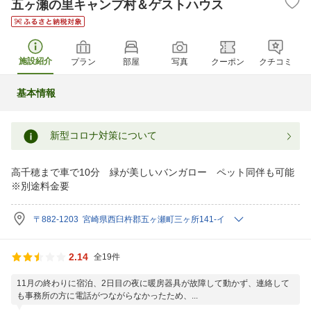
五ヶ瀬の里キャンプ村＆ゲストハウス
施設紹介
プラン
部屋
写真
クーポン
クチコミ
基本情報
新型コロナ対策について
高千穂まで車で10分 緑が美しいバンガロー ペット同伴も可能
※別途料金要
〒882-1203 宮崎県西臼杵郡五ヶ瀬町三ヶ所141-イ
2.14
全19件
11月の終わりに宿泊、2日目の夜に暖房器具が故障して動かず、連絡して
も事務所の方に電話がつながらなかったため、...