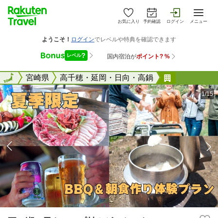
お気に入り
予約確認
ログイン
メニュー
全国
全国
宮崎県
高千穂・延岡・日向・高鍋
五ヶ瀬の里
1/15