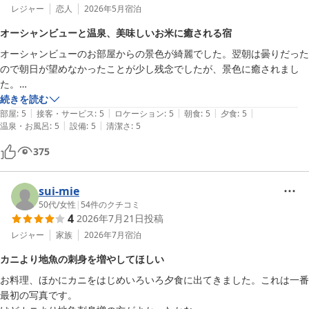
レジャー
恋人
2026年5月
宿泊
オーシャンビューと温泉、美味しいお米に癒される宿
オーシャンビューのお部屋からの景色が綺麗でした。翌朝は曇りだった
ので朝日が望めなかったことが少し残念でしたが、景色に癒されまし
た。

夕食のお刺身が美味しかったです！佐渡のお米は新潟出身の私でも美味
続きを読む
|
|
|
|
|
しさに感動します。きっとお米だけじゃなく、炊くときに使うお水も美
部屋
:
5
接客・サービス
:
5
ロケーション
:
5
朝食
:
5
夕食
:
5
|
|
温泉・お風呂
:
5
設備
:
5
清潔さ
:
5
味しいからなんだろうなと思っています。

温泉は、宿泊していると貸切風呂が１時間1000円で浴槽も広くてまた
375
利用したいなと思いました。１時間だとゆっくり入れていいですね。

宿の方も皆さんとっても親切でした。

また利用したいと思います。
sui-mie
50代
/
女性
|
54
件のクチコミ
4
2026年7月21日
投稿
レジャー
家族
2026年7月
宿泊
カニより地魚の刺身を増やしてほしい
お料理、ほかにカニをはじめいろいろ夕食に出てきました。これは一番
最初の写真です。
