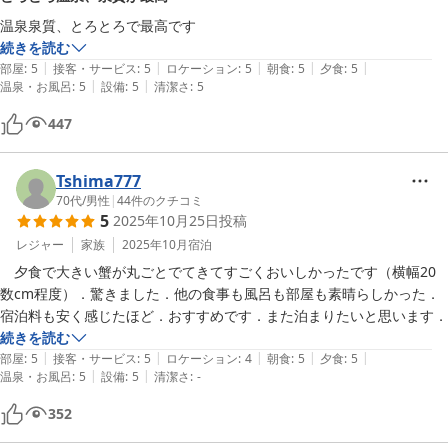
温泉泉質、とろとろで最高です
続きを読む
|
|
|
|
|
部屋
:
5
接客・サービス
:
5
ロケーション
:
5
朝食
:
5
夕食
:
5
|
|
温泉・お風呂
:
5
設備
:
5
清潔さ
:
5
447
Tshima777
70代
/
男性
|
44
件のクチコミ
5
2025年10月25日
投稿
レジャー
家族
2025年10月
宿泊
　夕食で大きい蟹が丸ごとでてきてすごくおいしかったです（横幅20
数cm程度）．驚きました．他の食事も風呂も部屋も素晴らしかった．
宿泊料も安く感じたほど．おすすめです．また泊まりたいと思います．
続きを読む
|
|
|
|
|
部屋
:
5
接客・サービス
:
5
ロケーション
:
4
朝食
:
5
夕食
:
5
|
|
温泉・お風呂
:
5
設備
:
5
清潔さ
:
-
352