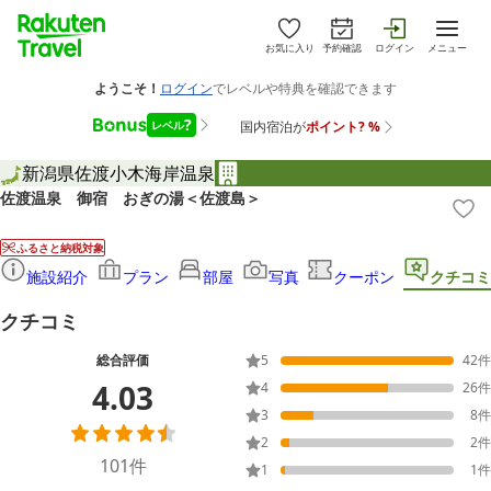
お気に入り
予約確認
ログイン
メニュー
新潟県
佐渡
小木海岸温泉
佐渡温泉 御宿 おぎの湯＜佐渡島＞
ふるさと納税対象
施設紹介
プラン
部屋
写真
クーポン
クチコミ
クチコミ
総合評価
5
42
件
4.03
4
26
件
3
8
件
2
2
件
101
件
1
1
件