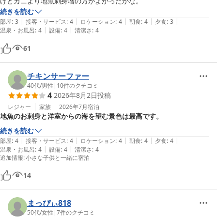
けどカニより地魚刺身増の方がよかったかな。
続きを読む
|
|
|
|
|
部屋
:
3
接客・サービス
:
4
ロケーション
:
4
朝食
:
4
夕食
:
3
|
|
温泉・お風呂
:
4
設備
:
4
清潔さ
:
4
61
チキンサーファー
40代
/
男性
|
10
件のクチコミ
4
2026年8月2日
投稿
レジャー
家族
2026年7月
宿泊
地魚のお刺身と洋室からの海を望む景色は最高です。
続きを読む
|
|
|
|
|
部屋
:
4
接客・サービス
:
4
ロケーション
:
4
朝食
:
4
夕食
:
4
|
|
温泉・お風呂
:
4
設備
:
4
清潔さ
:
4
追加情報
:
小さな子供と一緒に宿泊
14
まっぴぃ818
50代
/
女性
|
7
件のクチコミ