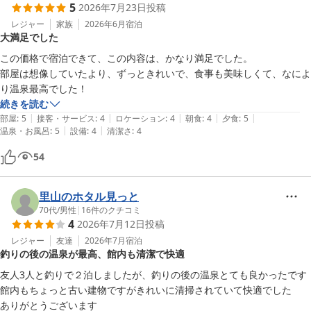
5
2026年7月23日
投稿
レジャー
家族
2026年6月
宿泊
大満足でした
この価格で宿泊できて、この内容は、かなり満足でした。

部屋は想像していたより、ずっときれいで、食事も美味しくて、なによ
り温泉最高でした！
続きを読む
|
|
|
|
|
部屋
:
5
接客・サービス
:
4
ロケーション
:
4
朝食
:
4
夕食
:
5
|
|
温泉・お風呂
:
5
設備
:
4
清潔さ
:
4
54
里山のホタル見っと
70代
/
男性
|
16
件のクチコミ
4
2026年7月12日
投稿
レジャー
友達
2026年7月
宿泊
釣りの後の温泉が最高、館内も清潔で快適
友人3人と釣りで２泊しましたが、釣りの後の温泉とても良かったです

館内もちょっと古い建物ですがきれいに清掃されていて快適でした

ありがとうございます