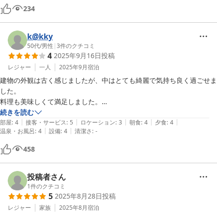
234
k@kky
50代
/
男性
|
3
件のクチコミ
4
2025年9月16日
投稿
レジャー
一人
2025年9月
宿泊
建物の外観は古く感じましたが、中はとても綺麗で気持ち良く過ごせま
した。

料理も美味しくて満足しました。

立地は商店やコンビニなど近くに有りませんが、このホテルに限らず中
続きを読む
|
|
|
|
|
心部以外のホテルは皆同じなので、しょうがないのかなと思います。
部屋
:
4
接客・サービス
:
5
ロケーション
:
3
朝食
:
4
夕食
:
4
|
|
温泉・お風呂
:
4
設備
:
4
清潔さ
:
-
458
投稿者さん
1
件のクチコミ
5
2025年8月28日
投稿
レジャー
家族
2025年8月
宿泊