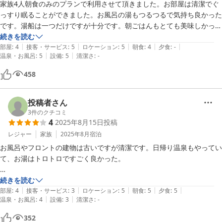
家族4人朝食のみのプランで利用させて頂きました。お部屋は清潔でぐ
っすり眠ることができました。お風呂の湯もつるつるで気持ち良かった
です。湯船は一つだけですが十分です。朝ごはんもとても美味しかった
です。注意点といたしましてはお部屋は引き戸２枚のみで廊下とつなが
続きを読む
|
|
|
|
|
っていますので遮音性はあまりありませんので静かに利用しましょう。
部屋
:
4
接客・サービス
:
5
ロケーション
:
5
朝食
:
4
夕食
:
-
|
|
温泉・お風呂
:
5
設備
:
5
清潔さ
:
-
それと近隣に家族で夕食をとれる場所が少ないので家族利用の場合は計
画をたてる必要はあります。居酒屋は色々あるようです。朝ごはんがと
458
ても美味しかったので夕食付きのプランもいいと思います。お値段を考
えるととてもリーズナブルに宿泊でき大変満足できました。ありがとう
ございました。
投稿者さん
3
件のクチコミ
4
2025年8月15日
投稿
レジャー
家族
2025年8月
宿泊
お風呂やフロントの建物は古いですが清潔です。日帰り温泉もやってい
て、お湯はトロトロですごく良かった。

食事も凝った料理ではないが、素材が新鮮でとっても美味しかった！

続きを読む
|
|
|
|
|
部屋
:
4
接客・サービス
:
3
ロケーション
:
5
朝食
:
5
夕食
:
5
|
|
温泉・お風呂
:
4
設備
:
3
清潔さ
:
-
部屋は新しく綺麗で快適でした。

このお値段では申し訳ないくらいです。
352