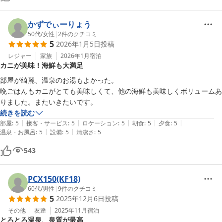
かずでぃーりょう
50代
/
女性
|
2
件のクチコミ
5
2026年1月5日
投稿
レジャー
家族
2026年1月
宿泊
カニが美味！海鮮も大満足
部屋が綺麗、温泉のお湯もよかった。

晩ごはんもカニがとても美味しくて、他の海鮮も美味しくボリュームあ
りました。またいきたいです。
続きを読む
|
|
|
|
|
部屋
:
5
接客・サービス
:
5
ロケーション
:
5
朝食
:
5
夕食
:
5
|
|
温泉・お風呂
:
5
設備
:
5
清潔さ
:
5
543
PCX150(KF18)
60代
/
男性
|
9
件のクチコミ
5
2025年12月6日
投稿
その他
友達
2025年11月
宿泊
とろとろ温泉、泉質が最高