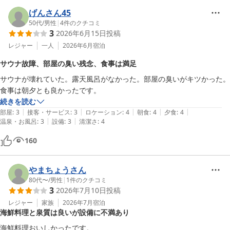
げんさん45
50代
/
男性
|
4
件のクチコミ
3
2026年6月15日
投稿
レジャー
一人
2026年6月
宿泊
サウナ故障、部屋の臭い残念、食事は満足
サウナが壊れていた。露天風呂がなかった。部屋の臭いがキツかった。
食事は朝夕とも良かったです。
続きを読む
|
|
|
|
|
部屋
:
3
接客・サービス
:
3
ロケーション
:
4
朝食
:
4
夕食
:
4
|
|
温泉・お風呂
:
3
設備
:
3
清潔さ
:
4
160
やまちょうさん
80代〜
/
男性
|
1
件のクチコミ
3
2026年7月10日
投稿
レジャー
家族
2026年7月
宿泊
海鮮料理と泉質は良いが設備に不満あり
海鮮料理おいしかったです。
