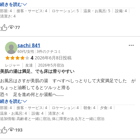
続きを読む
|
|
|
|
|
部屋
:
4
接客・サービス
:
4
ロケーション
:
5
温泉・お風呂
:
5
設備
:
4
清潔さ
:
4
77
sachi 841
60代
/
女性
|
3
件のクチコミ
4
2026年6月8日
投稿
レジャー
友達
2026年5月
宿泊
美肌の湯は満足、でも床は滑りやすい
お風呂はさすが美肌の湯　すべすべしっとりして大変満足でした　が

ちょっと油断してるとツルッと滑る

恐々　足を進め何とか湯船へ…

事故防止も含め　検討の余地ありと思いました　
続きを読む
|
|
|
|
|
部屋
:
4
接客・サービス
:
4
ロケーション
:
4
朝食
:
4
夕食
:
4
|
|
温泉・お風呂
:
4
設備
:
4
清潔さ
:
4
追加情報
:
高齢者と一緒に宿泊
体に障害がある方と一緒に宿泊
193