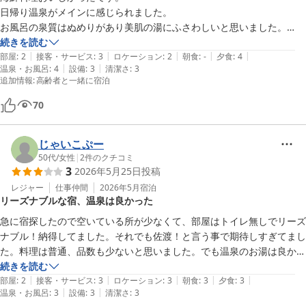
日帰り温泉がメインに感じられました。

お風呂の泉質はぬめりがあり美肌の湯にふさわしいと思いました。

残念ながら部屋からの景色、風呂場からの景色はよくなく、トイレが共
続きを読む
|
|
|
|
|
同なのも不満でした。
部屋
:
2
接客・サービス
:
3
ロケーション
:
2
朝食
:
-
夕食
:
4
|
|
温泉・お風呂
:
4
設備
:
3
清潔さ
:
3
追加情報
:
高齢者と一緒に宿泊
70
じゃいこぷー
50代
/
女性
|
2
件のクチコミ
3
2026年5月25日
投稿
レジャー
仕事仲間
2026年5月
宿泊
リーズナブルな宿、温泉は良かった
急に宿探したので空いている所が少なくて、部屋はトイレ無しでリーズ
ナブル！納得してました。それでも佐渡！と言う事で期待しすぎてまし
た。料理は普通、品数も少ないと思いました。でも温泉のお湯は良かっ
たです
続きを読む
|
|
|
|
|
部屋
:
2
接客・サービス
:
3
ロケーション
:
3
朝食
:
3
夕食
:
3
|
|
温泉・お風呂
:
3
設備
:
3
清潔さ
:
3