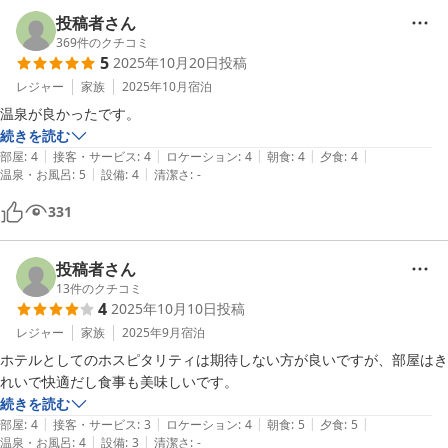
投稿者さん
369
件のクチコミ
5
2025年10月20日
投稿
レジャー
家族
2025年10月
宿泊
温泉が良かったです。
続きを読む
|
|
|
|
|
部屋
:
4
接客・サービス
:
4
ロケーション
:
4
朝食
:
4
夕食
:
4
|
|
温泉・お風呂
:
5
設備
:
4
清潔さ
:
-
331
投稿者さん
13
件のクチコミ
4
2025年10月10日
投稿
レジャー
家族
2025年9月
宿泊
ホテルとしてのホスピタリティは期待しない方が良いですが、部屋はき
れいで快適だし食事も美味しいです。
続きを読む
|
|
|
|
|
部屋
:
4
接客・サービス
:
3
ロケーション
:
4
朝食
:
5
夕食
:
5
|
|
温泉・お風呂
:
4
設備
:
3
清潔さ
:
-