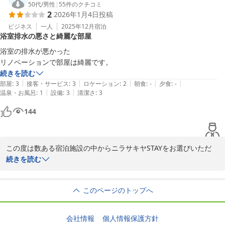
みになっております。

50代
/
男性
|
55
件のクチコミ
2
2026年1月4日
投稿
一方で、領収書の宛名表記につきまして不備があったことと清掃チ
ェックの不行き届きによりご不快な思いをさせてしまったこと、大
ビジネス
一人
2025年12月
宿泊
浴室排水の悪さと綺麗な部屋
変申し訳ございませんでした。

浴室の排水が悪かった

いただいたご指摘を真摯に受け止め、より快適にお過ごしいただけ
リノベーションで部屋は綺麗です。
る宿泊室を目指し改善に努めてまいります。

続きを読む
|
|
|
|
|
部屋
:
3
接客・サービス
:
3
ロケーション
:
2
朝食
:
-
夕食
:
-
またのご利用を心よりお待ち申し上げております。

|
|
温泉・お風呂
:
1
設備
:
3
清潔さ
:
3
ニラサキヤSTAY
144
ニラサキヤＳＴＡＹ
2025-12-06
この度は数ある宿泊施設の中からニラサキヤSTAYをお選びいただ
き、誠にありがとうございます。

続きを読む
リノベーション後のお部屋の清潔さについてお褒めいただき、大変
このページのトップへ
嬉しく存じます。

一方で、浴室の排水につきましてはご不便をおかけし、申し訳ござ
いません。いただいたご指摘を受け、設備の点検・改善に努めてま
会社情報
個人情報保護方針