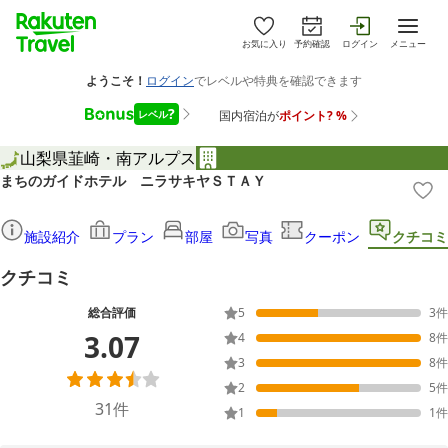
お気に入り
予約確認
ログイン
メニュー
山梨県
韮崎・南アルプス
まちのガイドホテル ニラサキヤＳＴＡＹ
施設紹介
プラン
部屋
写真
クーポン
クチコミ
クチコミ
総合評価
5
3
件
3.07
4
8
件
3
8
件
2
5
件
31
件
1
1
件