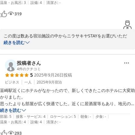
|
|
温泉・お風呂
:
3
設備
:
4
清潔さ
:
-
2025-10-10
319
この度は数ある宿泊施設の中からニラサキヤSTAYをお選びいただ
き、誠にありがとうございます。

続きを読む
温かいお言葉を頂戴し、スタッフ一同大変嬉しく存じます。

一方で、騒音につきましてはご不快な思いをおかけし誠に申し訳ご
投稿者さん
ざいません。

4
件のクチコミ
5
2025年9月26日
投稿
おっしゃるとおり、STAY1（本館）は築50年以上のお茶屋をリノベ
ーションした建物のため、音が気になる場合がございます。

ビジネス
一人
2025年9月
宿泊
次回ご利用の際は、より静かな環境のSTAY2もぜひご検討いただけ
韮崎駅近くにホテルがなかったので、新しくできたこのホテルに大変助
れば幸いです。

かりました。

思ったよりも部屋が広く快適でした。近くに居酒屋等もあり、地元の方
またのご利用を心よりお待ち申し上げております。

とお話しできました。
続きを読む
|
|
|
|
|
部屋
:
5
接客・サービス
:
4
ロケーション
:
5
朝食
:
-
夕食
:
-
|
|
温泉・お風呂
:
4
設備
:
4
清潔さ
:
-
2025-10-10
293