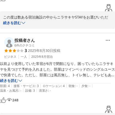
この度は数ある宿泊施設の中からニラサキヤSTAYをお選びいただ
き、誠にありがとうございます。

続きを読む
駅から徒歩2分という立地にご満足いただけたとのこと、大変嬉し
く存じます。

投稿者さん
また、地域の飲食店をご利用いただき誠にありがとうございます。

6
件のクチコミ
3
2025年8月30日
投稿
当館は韮崎のまちを楽しんでいただく“ガイドホテル”として、周辺
のお店や観光情報のご案内にも力を入れております。

ビジネス
一人
2025年8月
宿泊
地域でのひとときをお楽しみいただけたようで、スタッフ一同、何
以前より使用していた常宿が6月で閉館になり、困っていたらニラサキ
よりの喜びでございます。

ヤを見つけて予約を入れました。部屋はツインベッドのシングルユース
で快適でした。ただし、部屋には風呂無し、トイレ無し、テレビもあり
またのご利用を心よりお待ち申し上げております。

ません。シャワー―、トイレは共用でした。夏場はシャワー共用で大丈
続きを読む
ニラサキヤSTAY
|
|
|
|
|
夫ですが、冬場は厳しいと思いました。仕事で来ているので静かに作業
部屋
:
4
接客・サービス
:
3
ロケーション
:
4
朝食
:
-
夕食
:
-
|
|
温泉・お風呂
:
-
設備
:
3
清潔さ
:
-
ができましたが、壁掛けタイプの小さなテレビが据え付けてあっても良
2025-10-10
いのではないかなと思いました。でも初めての経験で楽しめました。あ
248
りがとうございました。