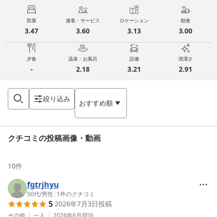
部屋
接客・サービス
ロケーション
朝食
3.47
3.60
3.13
3.00
夕食
温泉・お風呂
設備
清潔さ
-
2.18
3.21
2.91
絞り込み
おすすめ順
クチコミの投稿画像・動画
10
件
fgtrjhyu
50代
/
男性
|
1
件のクチコミ
5
2026年7月3日
投稿
その他
一人
2026年6月
宿泊