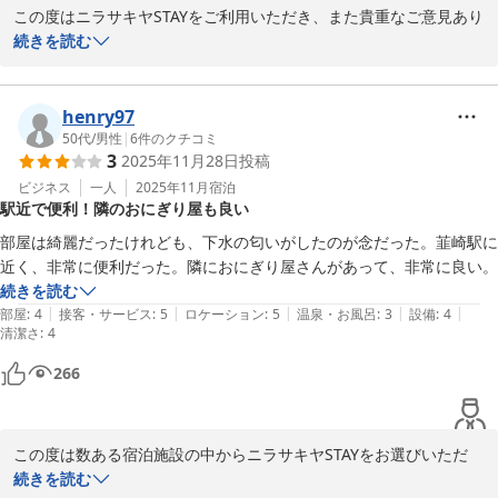
この度はニラサキヤSTAYをご利用いただき、また貴重なご意見あり
がとうございます。

続きを読む
ニラサキヤSTAYは

STAY1(本館)はテレビがなく、トイレ、シャワールームが共用、で
henry97
すが

50代
/
男性
|
6
件のクチコミ
3
2025年11月28日
投稿
STAY2(別館)はテレビがあり、お部屋内にユニットバスが付いてお
ります。

ビジネス
一人
2025年11月
宿泊
駅近で便利！隣のおにぎり屋も良い
もしよろしければ、次回ご利用いただく際はSTAY2をご検討いただ
部屋は綺麗だったけれども、下水の匂いがしたのが念だった。韮崎駅に
けますと幸いです。

近く、非常に便利だった。隣におにぎり屋さんがあって、非常に良い。
続きを読む
またのお越しをお待ちしております。

|
|
|
|
|
部屋
:
4
接客・サービス
:
5
ロケーション
:
5
温泉・お風呂
:
3
設備
:
4
清潔さ
:
4
ニラサキヤSTAY
266
2025-09-02
この度は数ある宿泊施設の中からニラサキヤSTAYをお選びいただ
き、誠にありがとうございます。

続きを読む