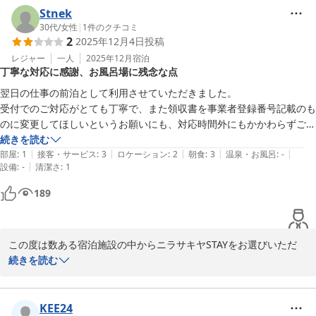
く思います。

Stnek
30代
/
女性
|
1
件のクチコミ
2
2025年12月4日
投稿
またのご利用を心よりお待ち申し上げております。

ニラサキヤSTAY
レジャー
一人
2025年12月
宿泊
丁寧な対応に感謝、お風呂場に残念な点
ニラサキヤＳＴＡＹ
翌日の仕事の前泊として利用させていただきました。

2025-11-18
受付でのご対応がとても丁寧で、また領収書を事業者登録番号記載のも
のに変更してほしいというお願いにも、対応時間外にもかかわらずご対
応いただき、誠にありがとうございました。

続きを読む
|
|
|
|
|
部屋
:
1
接客・サービス
:
3
ロケーション
:
2
朝食
:
3
温泉・お風呂
:
-
|
設備
:
-
清潔さ
:
1
ただ、再発行いただいた領収書の宛名が前株になっており、チェックイ
ン時に発行いただいたものとは表記が異なっておりましたため、今後ご
189
確認いただけますと幸いです。

また、客室のお風呂場に使用済みのタオルがかかったままになってお
この度は数ある宿泊施設の中からニラサキヤSTAYをお選びいただ
り、少々残念な気持ちになりました。清掃の際にご配慮いただければと
き、誠にありがとうございます。

続きを読む
存じます。

温かいお言葉を頂戴し、スタッフ一同大変嬉しく存じます。

これからも快適に利用できるホテルとして、ご発展をお祈り申し上げま
受付での対応について温かいお言葉を頂戴し、スタッフ一同大変励
KEE24
す。