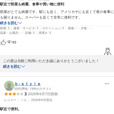
駅近で部屋も綺麗、食事や買い物に便利
部屋がとても綺麗です。駅にも近く、アメリカヤにも近くて夜の食事に
も困りません。スーパーも近くて非常に便利です。
続きを読む
|
|
|
|
|
部屋
:
5
接客・サービス
:
5
ロケーション
:
5
朝食
:
-
夕食
:
-
|
|
温泉・お風呂
:
-
設備
:
5
清潔さ
:
5
93
この度は当館ご利用いただき誠にありがとうございました！

またレビュー投稿もいただき、重ねて御礼申し上げます。

続きを読む
またのお越しをこころよりお待ちしております。
まちのガイドホテル ニラサキヤＳＴＡＹ
ｂ−ｓｔｙｌｅ
2026-07-03
50代
/
男性
|
19
件のクチコミ
3
2026年6月7日
投稿
レジャー
一人
2026年6月
宿泊
駅近で便利。