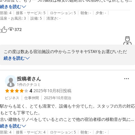
にするか悩みましたが、新しくて綺麗で駅と飲屋街に近いこちらを選び
続きを読む
またのご利用、こころよりお待ちしております。
|
|
|
|
|
ました。施設も綺麗で掃除も行き届いており、和室ですがせんべい布団
部屋
:
4
接客・サービス
:
5
ロケーション
:
5
朝食
:
-
夕食
:
-
|
|
温泉・お風呂
:
3
設備
:
5
清潔さ
:
-
ではなくしっかりした厚手の布団マットレスみたいな感じで、さらに掛
まちのガイドホテル ニラサキヤＳＴＡＹ
け布団もシーツも清潔でとても気持ちよく眠れました。空気清浄機もつ
372
2026-06-09
いていて感動しました。こちらにして本当に良かったと思っています。
また機会があったら友人と旅行で利用したいと思います。あ、三階まで
あり階段が急なので、お年寄りや足の悪い方、巨大なキャリーのある方
この度は数ある宿泊施設の中からニラサキヤSTAYをお選びいただ
は厳しいかもしれないです。和室2-3人部屋の「茅ヶ岳」は3階でし
き、誠にありがとうございます。

続きを読む
た。
和室で快適にお過ごしいただけたとのこと、大変嬉しく存じます。

清掃面へのお褒めのお言葉も、スタッフ一同の励みになります。

投稿者さん
茅ヶ岳のお部屋は3階にございますため、ご不便をおかけすること
1
件のクチコミ
4
2025年10月8日
投稿
がございますが、大きなお荷物はスタッフが運搬をお手伝いいたし
ますのでご安心ください。

ビジネス
仕事仲間
2025年10月
宿泊
また、足腰にご不安のあるお客様は別館STAY2もご検討いただけま
駅からも近く、とても清潔で、設備も十分でした。スタッフの方の対応
すと幸いです。

もとても丁寧でした。

古い建物をリノベをしているとのことで他の宿泊者様の移動音が気にな
またのご利用を心よりお待ち申し上げております。

る方もいるかもしれません。
続きを読む
ニラサキヤSTAY
|
|
|
|
|
部屋
:
4
接客・サービス
:
4
ロケーション
:
5
朝食
:
-
夕食
:
-