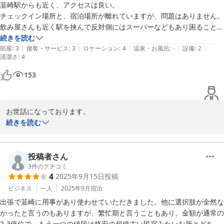
韮崎駅からも近く、アクセスは良い。

チェックイン場所と、宿泊場所が離れていますが、問題はありません。

飲み屋さんも近く駅を挟んで反対側にはスーパーなどもあり困ることは
ありません。

続きを読む
|
|
|
|
|
朝食もセットプランでなくても、朝７時からオープンしてくれるおにぎ
部屋
:
3
接客・サービス
:
3
ロケーション
:
4
温泉・お風呂
:
-
設備
:
2
清潔さ
:
4
り屋さんがすぐです。

153
ただ、室内の換気扇の音が気になる。はじめエアコンの音かと思ってい
たのですが、ちがうようでした。

備え付けの椅子が組み立て式なのか、各ボルトが緩んでおり背もたれに
お世話になっております。

寄っかかると不安定ででした。

この度は当館をご利用いただき、誠にありがとうございました。

続きを読む
早めの増し締めをおすすめします。事故ります。

またホテルだけではなく、周辺情報まで細かくレビューいただき、
窓の外からも電車の音が聞こえます、中央本線なので貨物列車も走るの
誠にありがとうございます。

で静寂を求めてはいけません。

投稿者さん
せめて、トレインビューならいいのですが、窓を開けると隣の家の壁で
ご指摘いただきました館内設備に関して、ご不便をおかけし、大変
3
件のクチコミ
す。

4
2025年9月15日
投稿
失礼しました。

椅子のボルト締めなど早急に対応できる部分は対応させていただき
ビジネス
一人
2025年9月
宿泊
呑んで、ゆっくりするにはいい場所かと思います。
ました。

出張で韮崎に用事があり使わせていただきました。他に選択肢が全然な
そのほかに関してもいただいたご意見を踏まえ、改善に努めてまい
かったと言うのもありますが、繁忙期と言うこともあり、金額が通常の
りたいと思います。

2-3倍位で、もう一つの値段は格安の超絶古い民宿みたいな所とどちら