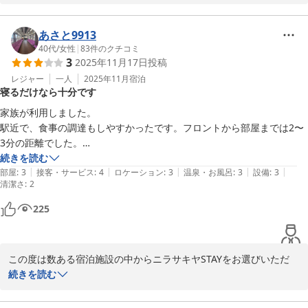
お部屋の清潔さや、駅からのアクセス、そして隣接するおにぎり店
の利便性についてご満足いただけたとのこと、大変嬉しく拝見いた
あさと9913
しました。

40代
/
女性
|
83
件のクチコミ
3
2025年11月17日
投稿
一方で、お部屋で下水のにおいを感じられたとのこと、ご不快な思
レジャー
一人
2025年11月
宿泊
寝るだけなら十分です
いをさせてしまい申し訳ございません。

いただいたご指摘を受け、該当客室の排水まわりの点検・清掃を改
家族が利用しました。

めて強化し、再発防止に努めてまいります。

駅近で、食事の調達もしやすかったです。フロントから部屋までは2〜
3分の距離でした。

またのご利用を心よりお待ち申し上げております。

部屋は掃除はされていましたが、古さはありました。
続きを読む
ニラサキヤSTAY
|
|
|
|
|
部屋
:
3
接客・サービス
:
4
ロケーション
:
3
温泉・お風呂
:
3
設備
:
3
清潔さ
:
2
ニラサキヤＳＴＡＹ
225
2025-11-29
この度は数ある宿泊施設の中からニラサキヤSTAYをお選びいただ
き、誠にありがとうございます。

続きを読む
次回、ご利用の際は周辺飲食店も楽しんでいただけると大変喜ばし